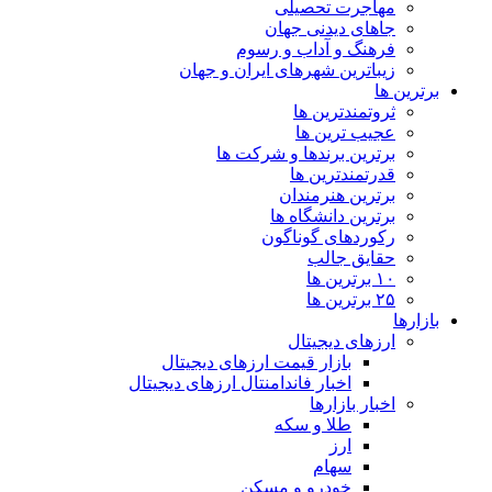
مهاجرت تحصیلی
جاهای دیدنی جهان
فرهنگ و آداب و رسوم
زیباترین شهرهای ایران و جهان
برترین ها
ثروتمندترین ها
عجیب ترین ها
برترین برندها و شرکت ها
قدرتمندترین ها
برترین هنرمندان
برترین دانشگاه ها
رکوردهای گوناگون
حقایق جالب
۱۰ برترین ها
۲۵ برترین ها
بازارها
ارزهای دیجیتال
بازار قیمت ارزهای دیجیتال
اخبار فاندامنتال ارزهای دیجیتال
اخبار بازارها
طلا و سکه
ارز
سهام
خودرو و مسکن