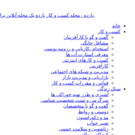
بازده - مجله کسب و کار بازده یک مجله آنلاین ب
خانه
کسب و کار
گفت و گو با کارآفرینان
مشاغل خانگی
استخدام ،کاریابی و رزومه نویسی
معرفی استارت آپ ها
کسب و کارهای اینترنتی
کارآفرینی
مدیریت و شبکه های اجتماعی
بازاریابی و مدیریت بازار
قوانین و مقررات کسب و کار
سبک زندگی
آشپزی و طرز تهیه خوراکی ها
سرگرمی و تست شخصیت شناسی
گفت و گو با متخصصان
دوستی و روابط
مد و دکوراسیون
تعبیر خواب
زناشویی و سلامت جنسی
کودکان و والدین