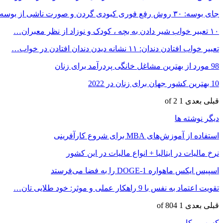
جای بوسه: ۳۰ روش رفع فوری کبودی گردن و صورت ناشی از بوسه
۱۰ تعبیر خواب شیر دادن به بچه ، کودک و نوزاد از نظر معبران…
تعبیر خواب افتادن دندان: ۱۱ نشانه دیدن دندان افتادن در خواب…
98 مورد از بهترین مشاغل خانگی پردرآمد برای زنان
10 بهترین کشور جهان برای زنان در 2022
قبلی
بعدی
1 of 2
دیگر نوشته ها
استفاده از آموزش‌های MBA برای شروع کارآفرینی
نرخ مالیات در ایتالیا + انواع مالیات در این کشور
اسپیس ایکس ماهواره DOGE-1 را به فضا می‌فرستد
تقویت اعتماد به نفس با 9 راهکار عملی و موثر: خود طلایی تان…
قبلی
بعدی
1 of 804
کسب و کار