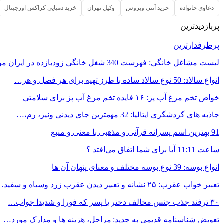
دعاوی خانواده
خرید آنتی ویروس
وکیل تهران
خرید دمپایی کراکس اورجینال
پربازدیدترین
پرطرفدارترین
لیست مشاغل خانگی: فهرست 340 شغل خانگی زودبازده در ایران مورد…
انواع سالاد: 50 نوع سالاد ساده با طرز تهیه برای هر فصل و هر…
خواص تخم مرغ آب پز: ۱۶ فایده تخم مرغ آب پز برای سلامتی
جاذبه های گردشگری ایتالیا: 32 مهمترین جای دیدنی ونیز، رم،…
91 بهترین اسم پسرانه قرآنی و مذهبی با معنی و منبع
ساعت 11:11 آیا برای شما اتفاق می‌افتد ؟
انواع بوسه: 39 نوع بوسه مختلف و معنای پنهان آن ها
تعبیر خواب عقرب: ۲۵ نشانه و تعبیر دیدن عقرب زرد وسیاه و سفید…
۳۰ ترفند جذب جنس مخالف دختر یا پسر که فورا و شدیدا جواب…
تعویض شناسنامه قدیمی به جدید: مراحل، هزینه ها و مدارک مورد…