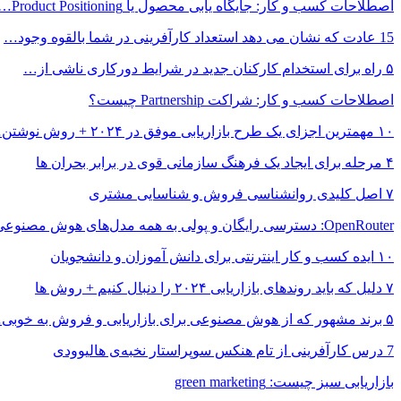
اصطلاحات کسب و کار: جایگاه یابی محصول یا Product Positioning…
15 عادت که نشان می دهد استعداد کارآفرینی در شما بالقوه وجود…
۵ راه برای استخدام کارکنان جدید در شرایط دورکاری ناشی از…
اصطلاحات کسب و کار: شراکت Partnership چیست؟
۱۰ مهمترین اجزای یک طرح بازاریابی موفق در ۲۰۲۴ + روش نوشتن…
۴ مرحله برای ایجاد یک فرهنگ سازمانی قوی در برابر بحران ها
۷ اصل کلیدی روانشناسی فروش و شناسایی مشتری
OpenRouter: دسترسی رایگان و پولی به همه مدل‌های هوش مصنوعی…
۱۰ ایده کسب و کار اینترنتی برای دانش آموزان و دانشجویان
۷ دلیل که باید روندهای بازاریابی ۲۰۲۴ را دنبال کنیم + روش ها
۵ برند مشهور که از هوش مصنوعی برای بازاریابی و فروش به خوبی…
7 درس کارآفرینی از تام هنکس سوپراستار نخبه‌ی هالیوودی
بازاریابی سبز چیست: green marketing