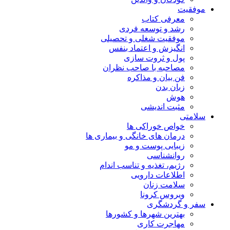
موفقیت
معرفی کتاب
رشد و توسعه فردی
موفقیت شغلی و تحصیلی
انگیزش و اعتماد بنفس
پول و ثروت سازی
مصاحبه با صاحب نظران
فن بیان و مذاکره
زبان بدن
هوش
مثبت اندیشی
سلامتی
خواص خوراکی ها
درمان های خانگی و بیماری ها
زیبایی پوست و مو
روانشناسی
رژیم، تغذیه و تناسب اندام
اطلاعات دارویی
سلامت زنان
ویروس کرونا
سفر و گردشگری
بهترین شهرها و کشورها
مهاجرت کاری