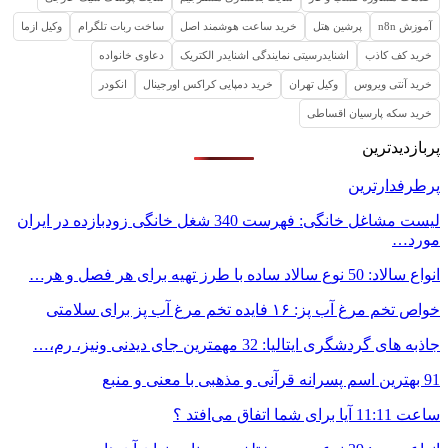
آموزش n8n
پرشین هتل
خرید ساعت هوشمند اصل
ساخت ربات تلگرام
وکیل ازما
خرید کف کاذب
اشنایدرسیتی نمایندگی اشنایدر الکتریک
دعاوی خانواده
خرید آنتی ویروس
وکیل تهران
خرید دمپایی کراکس اورجینال
انکودر
خرید سکه پارسیان اقساطی
پربازدیدترین
پرطرفدارترین
لیست مشاغل خانگی: فهرست 340 شغل خانگی زودبازده در ایران
مورد…
انواع سالاد: 50 نوع سالاد ساده با طرز تهیه برای هر فصل و هر…
خواص تخم مرغ آب پز: ۱۶ فایده تخم مرغ آب پز برای سلامتی
جاذبه های گردشگری ایتالیا: 32 مهمترین جای دیدنی ونیز، رم،…
91 بهترین اسم پسرانه قرآنی و مذهبی با معنی و منبع
ساعت 11:11 آیا برای شما اتفاق می‌افتد ؟