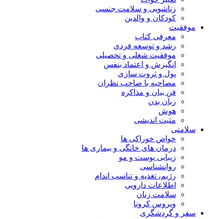
زناشویی و سلامت جنسی
کودکان و والدین
موفقیت
معرفی کتاب
رشد و توسعه فردی
موفقیت شغلی و تحصیلی
انگیزش و اعتماد بنفس
پول و ثروت سازی
مصاحبه با صاحب نظران
فن بیان و مذاکره
زبان بدن
هوش
مثبت اندیشی
سلامتی
خواص خوراکی ها
درمان های خانگی و بیماری ها
زیبایی پوست و مو
روانشناسی
رژیم، تغذیه و تناسب اندام
اطلاعات دارویی
سلامت زنان
ویروس کرونا
سفر و گردشگری