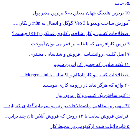
خوبی…
10 برترین هلدینگ جهان متعلق به 5 برترین مدیر پول
آموزش ساخت ویدیو با Veo 3 گوگل و اتصال به n8n: رایگان،…
اصطلاحات کسب و کار: شاخص کلیدی عملکرد (KPI) چیست؟
5 درس کارآفرینی که با غلبه بر فقر می توان آموخت
۷ اصل کلیدی روانشناسی فروش و شناسایی مشتری
۱۲ نکته طلایی که چطور کارآفرین شویم
اصطلاحات کسب و کار: ادغام و اکتساب یا Mergers and…
۲۰ واژه که هرگز نباید در رزومه کاری بنویسید
5 کلید ساختن یک کسب و کار بدون پول
37 مهمترین مفاهیم و اصطلاحات بورس و سرمایه گذاری که باید…
افزایش فروش سایت با ۱۲ روش که فروش آنلاین تان چند برابر…
۵ فایده اثبات شده ارگونومی در محیط کار