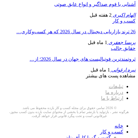
آشنایی با فوم صداگیر و انواع عایق صوتی
الهام اکبری
2 هفته قبل
کسب و کار
26 ترند بازاریابی دیجیتال در سال 2026 که هر کسب‌وکاری…
پریسا جعفری
1 ماه قبل
حقایق جالب
ثروتمندترین فوتبالیست های جهان در سال 2026؛ از…
نیره ارغوانی
1 ماه قبل
مشاهده پست های بیشتر
تبلیغات
درباره ما
ارتباط با ما
© 2026 تمامی حقوق برای مجله کسب و کار بازده محفوظ می باشد.
هرگونه نشر ، بازتولید یا بازنشر تمام یا بخشی از محتوای سایت بازده بدون کسب مجوز،
غیرقانونی است و تحت پیگرد قانونی قرار خواهد گرفت.
خانه
کسب و کار
گفت و گو با کارآفرینان