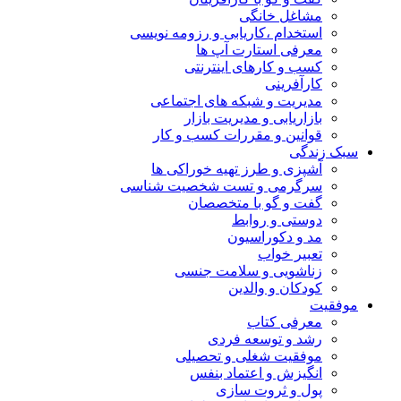
مشاغل خانگی
استخدام ،کاریابی و رزومه نویسی
معرفی استارت آپ ها
کسب و کارهای اینترنتی
کارآفرینی
مدیریت و شبکه های اجتماعی
بازاریابی و مدیریت بازار
قوانین و مقررات کسب و کار
سبک زندگی
آشپزی و طرز تهیه خوراکی ها
سرگرمی و تست شخصیت شناسی
گفت و گو با متخصصان
دوستی و روابط
مد و دکوراسیون
تعبیر خواب
زناشویی و سلامت جنسی
کودکان و والدین
موفقیت
معرفی کتاب
رشد و توسعه فردی
موفقیت شغلی و تحصیلی
انگیزش و اعتماد بنفس
پول و ثروت سازی