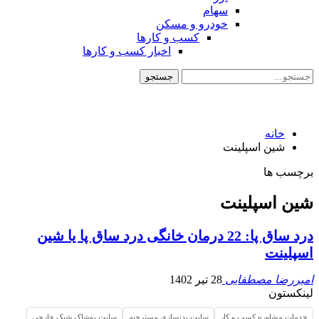
سهام
خودرو و مسکن
کسب و کارها
اخبار کسب و کارها
خانه
شین اسپلینت
برچسب ها
شین اسپلینت
درد ساق پا: 22 درمان خانگی درد ساق پا یا شین
اسپلینت
امیررضا مصطفایی
28 تیر 1402
لینکستون
خدمات مشاوره کسب و کار
سایت بدنسازی مسترجیم
سایت پوشاک شیک خارجی