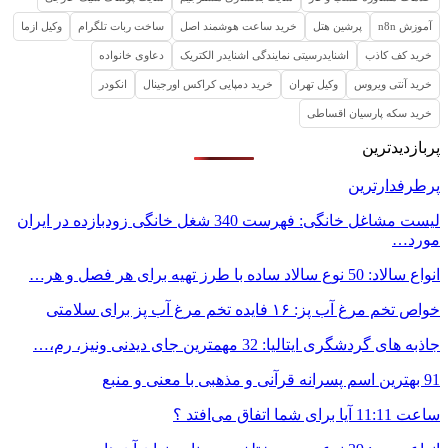
آموزش n8n
پرشین هتل
خرید ساعت هوشمند اصل
ساخت ربات تلگرام
وکیل ازما
خرید کف کاذب
اشنایدرسیتی نمایندگی اشنایدر الکتریک
دعاوی خانواده
خرید آنتی ویروس
وکیل تهران
خرید دمپایی کراکس اورجینال
انکودر
خرید سکه پارسیان اقساطی
پربازدیدترین
پرطرفدارترین
لیست مشاغل خانگی: فهرست 340 شغل خانگی زودبازده در ایران
مورد…
انواع سالاد: 50 نوع سالاد ساده با طرز تهیه برای هر فصل و هر…
خواص تخم مرغ آب پز: ۱۶ فایده تخم مرغ آب پز برای سلامتی
جاذبه های گردشگری ایتالیا: 32 مهمترین جای دیدنی ونیز، رم،…
91 بهترین اسم پسرانه قرآنی و مذهبی با معنی و منبع
ساعت 11:11 آیا برای شما اتفاق می‌افتد ؟