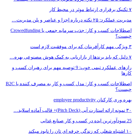
۷ تکنیک برقراری ارتباط موثر در محیط کار
مدیریت عملکرد: ۲۵ نکته درباره اجزا و عناصر و پلن مدیریت…
اصطلاحات کسب و کار: جذب سرمایه‌ جمعی یا Crowedfunding
چیست؟
۳ ویژگی مهم کارآفرینان که برای موفقیت لازم است
۷ دلیل که باید برندها از بازاریابی به کمک هوش مصنوعی بهره…
رازهای عملکرد تیمی خوب: 9 توصیه مهم برای رهبران کسب و
کارها
اصطلاحات کسب و کار: مدل کسب و کار به مصرف کننده یا B2C
چیست؟
بهره وری کارکنان employee productivity
۳۰ نمونه ارائه استارت آپی (Pitch Deck)+ قالب آماده اسلاید…
25 سودآورترین ایده در کسب و کار صنایع غذایی
۱۰ اشتباه شغلی که زندگی حرفه ای تان را نابود میکند