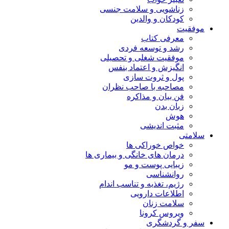
زناشویی و سلامت جنسی
کودکان و والدین
موفقیت
معرفی کتاب
رشد و توسعه فردی
موفقیت شغلی و تحصیلی
انگیزش و اعتماد بنفس
پول و ثروت سازی
مصاحبه با صاحب نظران
فن بیان و مذاکره
زبان بدن
هوش
مثبت اندیشی
سلامتی
خواص خوراکی ها
درمان های خانگی و بیماری ها
زیبایی پوست و مو
روانشناسی
رژیم، تغذیه و تناسب اندام
اطلاعات دارویی
سلامت زنان
ویروس کرونا
سفر و گردشگری