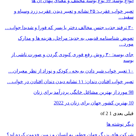
انواع بوسه: 39 نوع بوسه مختلف و معنای پنهان آن ها
تعبیر خواب عقرب: ۲۵ نشانه و تعبیر دیدن عقرب زرد وسیاه و
سفید…
۳۰ ترفند جذب جنس مخالف دختر یا پسر که فورا و شدیدا جواب…
تعویض شناسنامه قدیمی به جدید: مراحل، هزینه ها و مدارک
مورد…
جای بوسه: ۳۰ روش رفع فوری کبودی گردن و صورت ناشی از
بوسه
۱۰ تعبیر خواب شیر دادن به بچه ، کودک و نوزاد از نظر معبران…
تعبیر خواب افتادن دندان: ۱۱ نشانه دیدن دندان افتادن در خواب…
98 مورد از بهترین مشاغل خانگی پردرآمد برای زنان
10 بهترین کشور جهان برای زنان در 2022
قبلی
بعدی
1 of 2
دیگر نوشته ها
شرکت های بزرگ جهان چطور به انسان و زمین خدمت کرده اند؟