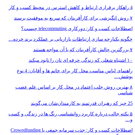
4 راهکار برقراری ارتباط و کاهش استرس در محیط کسب و کار
۷ روش انگیزشی برای کارآفرینان که سریع به موفقیت برسند
اصطلاحات کسب و کار: دورکاری telecommuting چیست؟
چگونه یکپارچه سازی ارتباطات بازاریابی بر عملکرد برند خرده…
۷ بزرگترین چالش کارآفرینان که با آن مواجه هستند
۱۰ اشتباه شغلی که زندگی حرفه ای تان را نابود میکند
راهنمای لباس مناسب محل کار برای خانم ها و آقایان: 4 نوع
پوشش…
۸ بهترین روش جلب اعتماد در محل کار بر اساس علم عصب
شناسی
25 چیز که رهبران قدرتمند به کارمندان‌شان می‌گویند
۵ نکته جالب درباره کاربرد روانشناسی رنگ ها در زندگی و کسب
و…
اصطلاحات کسب و کار: جذب سرمایه‌ جمعی یا Crowedfunding