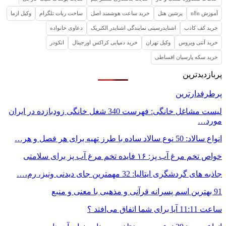
آموزش n8n
پرشین هتل
خرید ساعت هوشمند اصل
ساخت ربات تلگرام
وکیل ازما
خرید کف کاذب
اشنایدرسیتی نمایندگی اشنایدر الکتریک
دعاوی خانواده
خرید آنتی ویروس
وکیل تهران
خرید دمپایی کراکس اورجینال
انکودر
خرید سکه پارسیان اقساطی
پربازدیدترین
پرطرفدارترین
لیست مشاغل خانگی: فهرست 340 شغل خانگی زودبازده در ایران
مورد…
انواع سالاد: 50 نوع سالاد ساده با طرز تهیه برای هر فصل و هر…
خواص تخم مرغ آب پز: ۱۶ فایده تخم مرغ آب پز برای سلامتی
جاذبه های گردشگری ایتالیا: 32 مهمترین جای دیدنی ونیز، رم،…
91 بهترین اسم پسرانه قرآنی و مذهبی با معنی و منبع
ساعت 11:11 آیا برای شما اتفاق می‌افتد ؟