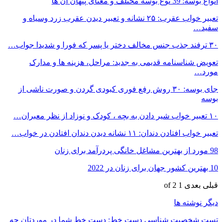
انواع بوسه: 39 نوع بوسه مختلف و معنای پنهان آن ها
تعبیر خواب عقرب: ۲۵ نشانه و تعبیر دیدن عقرب زرد وسیاه و
سفید…
۳۰ ترفند جذب جنس مخالف دختر یا پسر که فورا و شدیدا جواب…
تعویض شناسنامه قدیمی به جدید: مراحل، هزینه ها و مدارک
مورد…
جای بوسه: ۳۰ روش رفع فوری کبودی گردن و صورت ناشی از
بوسه
۱۰ تعبیر خواب شیر دادن به بچه ، کودک و نوزاد از نظر معبران…
تعبیر خواب افتادن دندان: ۱۱ نشانه دیدن دندان افتادن در خواب…
98 مورد از بهترین مشاغل خانگی پردرآمد برای زنان
10 بهترین کشور جهان برای زنان در 2022
قبلی
بعدی
1 of 2
دیگر نوشته ها
تست شخصیت شناسی دست خط: دست خط شما در موردتان چه