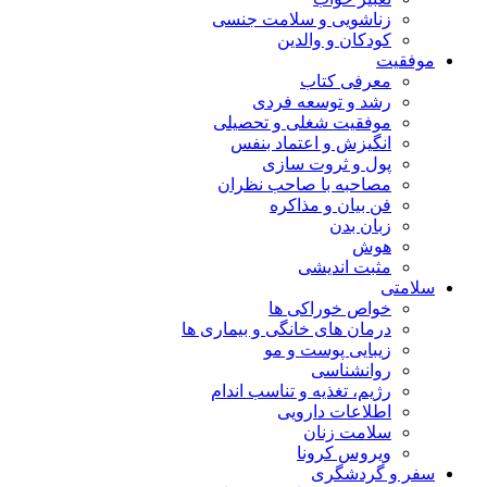
زناشویی و سلامت جنسی
کودکان و والدین
موفقیت
معرفی کتاب
رشد و توسعه فردی
موفقیت شغلی و تحصیلی
انگیزش و اعتماد بنفس
پول و ثروت سازی
مصاحبه با صاحب نظران
فن بیان و مذاکره
زبان بدن
هوش
مثبت اندیشی
سلامتی
خواص خوراکی ها
درمان های خانگی و بیماری ها
زیبایی پوست و مو
روانشناسی
رژیم، تغذیه و تناسب اندام
اطلاعات دارویی
سلامت زنان
ویروس کرونا
سفر و گردشگری