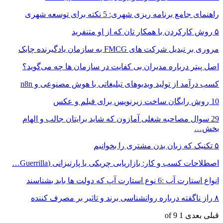
راهنمای جامع برنامه ریزی شهری: 5 نکته برای توسعه شهری
۵ روش کارکردن با همکار تان که از او متنفرید
مروری بر تبدیل شرکت های FMCG به سازمان یادگیرنده چابک
اصل پیتر درباره مدیران بی کفایت در سازمان ها چه می‌گوید؟
کسب درآمد از تولید ویدیوهای تبلیغاتی با هوش مصنوعی و n8n
10 روش رایگان ساخت زیرنویس برای فیلم و عکس
29 سوال مصاحبه شغلی آمازون که شاید برایتان جالب و الهام
بخش…
۵ تکنیک که زبان بدن مشتری را بخوانیم
اصطلاحات کسب و کار: بازاریابی چریکی یا پارتیزانی (Guerrilla…
انواع استارت آپ :6 نوع استارت آپ که دولت ها باید بشناسند
۸ راز ناگفته درباره روانشناسی برند و تاثیر بر مصرف کننده
قبلی
بعدی
1 of 9