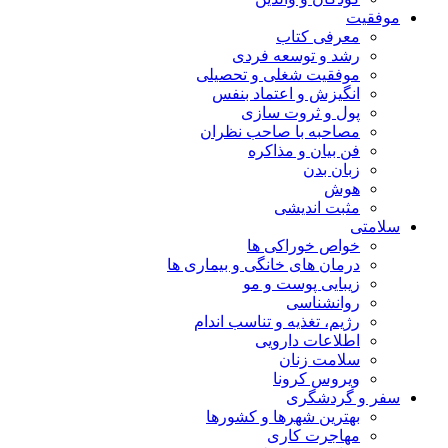
موفقیت
معرفی کتاب
رشد و توسعه فردی
موفقیت شغلی و تحصیلی
انگیزش و اعتماد بنفس
پول و ثروت سازی
مصاحبه با صاحب نظران
فن بیان و مذاکره
زبان بدن
هوش
مثبت اندیشی
سلامتی
خواص خوراکی ها
درمان های خانگی و بیماری ها
زیبایی پوست و مو
روانشناسی
رژیم، تغذیه و تناسب اندام
اطلاعات دارویی
سلامت زنان
ویروس کرونا
سفر و گردشگری
بهترین شهرها و کشورها
مهاجرت کاری