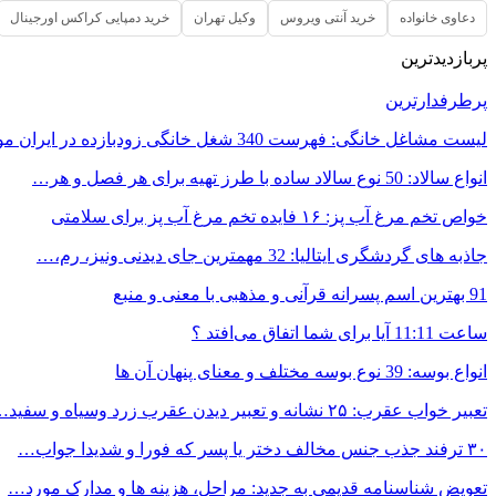
دعاوی خانواده
خرید آنتی ویروس
وکیل تهران
خرید دمپایی کراکس اورجینال
پربازدیدترین
پرطرفدارترین
لیست مشاغل خانگی: فهرست 340 شغل خانگی زودبازده در ایران مورد…
انواع سالاد: 50 نوع سالاد ساده با طرز تهیه برای هر فصل و هر…
خواص تخم مرغ آب پز: ۱۶ فایده تخم مرغ آب پز برای سلامتی
جاذبه های گردشگری ایتالیا: 32 مهمترین جای دیدنی ونیز، رم،…
91 بهترین اسم پسرانه قرآنی و مذهبی با معنی و منبع
ساعت 11:11 آیا برای شما اتفاق می‌افتد ؟
انواع بوسه: 39 نوع بوسه مختلف و معنای پنهان آن ها
تعبیر خواب عقرب: ۲۵ نشانه و تعبیر دیدن عقرب زرد وسیاه و سفید…
۳۰ ترفند جذب جنس مخالف دختر یا پسر که فورا و شدیدا جواب…
تعویض شناسنامه قدیمی به جدید: مراحل، هزینه ها و مدارک مورد…