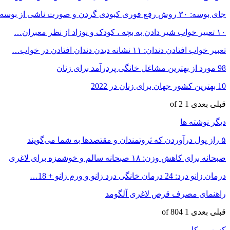
جای بوسه: ۳۰ روش رفع فوری کبودی گردن و صورت ناشی از بوسه
۱۰ تعبیر خواب شیر دادن به بچه ، کودک و نوزاد از نظر معبران…
تعبیر خواب افتادن دندان: ۱۱ نشانه دیدن دندان افتادن در خواب…
98 مورد از بهترین مشاغل خانگی پردرآمد برای زنان
10 بهترین کشور جهان برای زنان در 2022
قبلی
بعدی
1 of 2
دیگر نوشته ها
۵ راز پول درآوردن که ثروتمندان و مقتصدها به‌ شما می‌گویند
صبحانه برای کاهش وزن: ۱۸ صبحانه‌ سالم و خوشمزه برای لاغری
درمان زانو درد: 24 درمان خانگی درد زانو و ورم زانو + 18…
راهنمای مصرف قرص لاغری آلگومد
قبلی
بعدی
1 of 804
کسب و کار