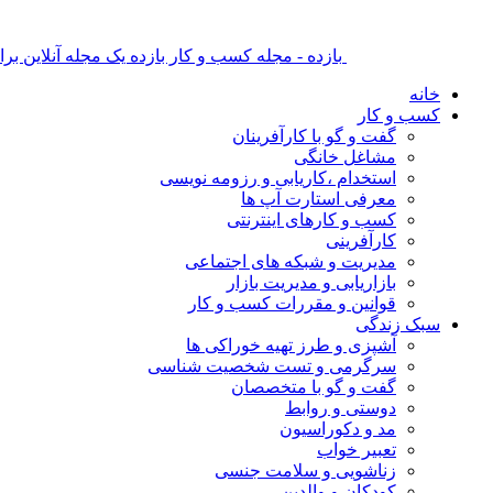
بازده - مجله کسب و کار بازده یک مجله آنلاین ب
خانه
کسب و کار
گفت و گو با کارآفرینان
مشاغل خانگی
استخدام ،کاریابی و رزومه نویسی
معرفی استارت آپ ها
کسب و کارهای اینترنتی
کارآفرینی
مدیریت و شبکه های اجتماعی
بازاریابی و مدیریت بازار
قوانین و مقررات کسب و کار
سبک زندگی
آشپزی و طرز تهیه خوراکی ها
سرگرمی و تست شخصیت شناسی
گفت و گو با متخصصان
دوستی و روابط
مد و دکوراسیون
تعبیر خواب
زناشویی و سلامت جنسی
کودکان و والدین