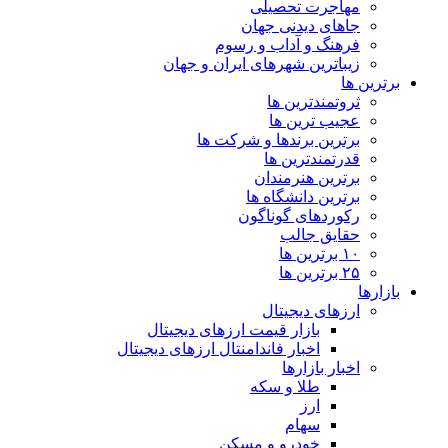
مهاجرت تحصیلی
جاهای دیدنی جهان
فرهنگ و آداب و رسوم
زیباترین شهرهای ایران و جهان
برترین ها
ثروتمندترین ها
عجیب ترین ها
برترین برندها و شرکت ها
قدرتمندترین ها
برترین هنرمندان
برترین دانشگاه ها
رکوردهای گوناگون
حقایق جالب
۱۰ برترین ها
۲۵ برترین ها
بازارها
ارزهای دیجیتال
بازار قیمت ارزهای دیجیتال
اخبار فاندامنتال ارزهای دیجیتال
اخبار بازارها
طلا و سکه
ارز
سهام
خودرو و مسکن