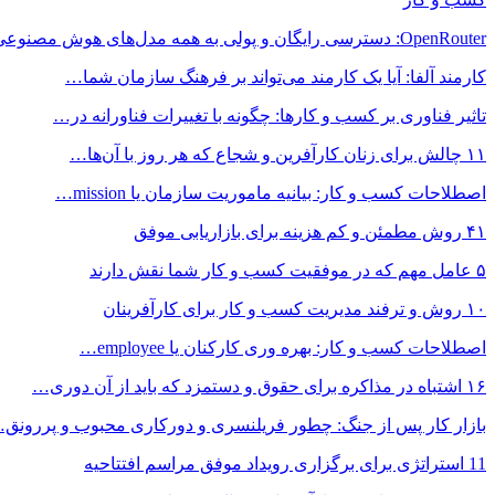
OpenRouter: دسترسی رایگان و پولی به همه مدل‌های هوش مصنوعی…
کارمند آلفا: آیا یک کارمند می‌تواند بر فرهنگ سازمان شما…
تاثیر فناوری بر کسب و کارها: چگونه با تغییرات فناورانه در…
۱۱ چالش برای زنان کارآفرین و شجاع که هر روز با آن‌ها…
اصطلاحات کسب و کار: بیانیه ماموریت سازمان یا mission…
۴۱ روش مطمئن و کم‌ هزینه برای بازاریابی موفق
۵ عامل مهم که در موفقیت کسب و کار شما نقش دارند
۱۰ روش و ترفند مدیریت کسب و کار برای کارآفرینان
اصطلاحات کسب و کار: بهره وری کارکنان یا employee…
۱۶ اشتباه در مذاکره برای حقوق و دستمزد که باید از آن دوری…
بازار کار پس از جنگ: چطور فریلنسری و دورکاری محبوب و پررونق
11 استراتژی برای برگزاری رویداد موفق مراسم افتتاحیه