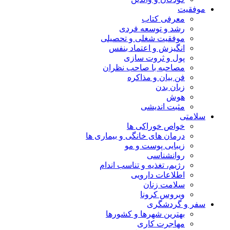
موفقیت
معرفی کتاب
رشد و توسعه فردی
موفقیت شغلی و تحصیلی
انگیزش و اعتماد بنفس
پول و ثروت سازی
مصاحبه با صاحب نظران
فن بیان و مذاکره
زبان بدن
هوش
مثبت اندیشی
سلامتی
خواص خوراکی ها
درمان های خانگی و بیماری ها
زیبایی پوست و مو
روانشناسی
رژیم، تغذیه و تناسب اندام
اطلاعات دارویی
سلامت زنان
ویروس کرونا
سفر و گردشگری
بهترین شهرها و کشورها
مهاجرت کاری