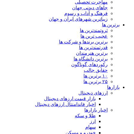
مهاجرت تحصیلی
جاهای دیدنی جهان
فرهنگ و آداب و رسوم
زیباترین شهرهای ایران و جهان
برترین ها
ثروتمندترین ها
عجیب ترین ها
برترین برندها و شرکت ها
قدرتمندترین ها
برترین هنرمندان
برترین دانشگاه ها
رکوردهای گوناگون
حقایق جالب
۱۰ برترین ها
۲۵ برترین ها
بازارها
ارزهای دیجیتال
بازار قیمت ارزهای دیجیتال
اخبار فاندامنتال ارزهای دیجیتال
اخبار بازارها
طلا و سکه
ارز
سهام
خودرو و مسکن