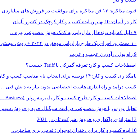
فنون مذاکره: ۱۳ فن مذاکره برای موفقیت در فروش های میلیاردی
کار در آلمان: 10 بهترین ایده کسب و کار کوچک در کشور آلمان
۷ دلیل که باید برندها از بازاریابی به کمک هوش مصنوعی بهره…
۱۰ مهمترین اجزای یک طرح بازاریابی موفق در ۲۰۲۴ + روش نوشتن…
9 راه پول درآوردن عجیب و غریب
اصطلاحات کسب و کار: تعرفه گمرکی یا Tariff چیست؟
نامگذاری کسب و کار: ۱۴ توصیه برای انتخاب نام مناسب کسب و کار…
کسب درآمد و راه اندازی هاست اختصاصی بدون نیاز به دانش فنی،…
اصطلاحات کسب و کار: طرح کسب و کار یا بیزینس پلن (Business…
تحلیل بورس با هوش مصنوعی: دریافت سیگنال خرید و فروش سهم
3 استراتژی واگذاری و فروش شرکت تان در 2021
10 ایده کسب و کار برای دختران نوجوان؛ قدمی برای ساختن…