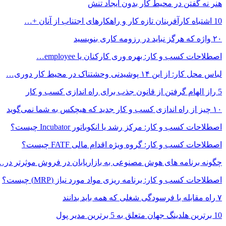
هنر نه گفتن در محیط کار بدون ایجاد تنش
10 اشتباه کارآفرینان تازه کار و راهکارهای اجتناب از آنان +…
۲۰ واژه که هرگز نباید در رزومه کاری بنویسید
اصطلاحات کسب و کار: بهره وری کارکنان یا employee…
لباس محل کار: از این ۱۴ پوشیدنی وحشتناک در محیط کار دوری…
5 راز الهام گرفتن از قانون جذب برای راه اندازی کسب و کار
۱۰ چیز از راه اندازی کسب و کار جدید که هیچکس به شما نمی‌گوید
اصطلاحات کسب و کار: مرکز رشد یا انکوباتور Incubator چیست؟
اصطلاحات کسب و کار: گروه ویژه اقدام مالی FATF چیست؟
چگونه برنامه های هوش مصنوعی به بازاریابان در فروش موثرتر در…
اصطلاحات کسب و کار: برنامه ریزی مواد مورد نیاز (MRP) چیست؟
۷ راه مقابله با فرسودگی شغلی که همه باید بدانند
10 برترین هلدینگ جهان متعلق به 5 برترین مدیر پول