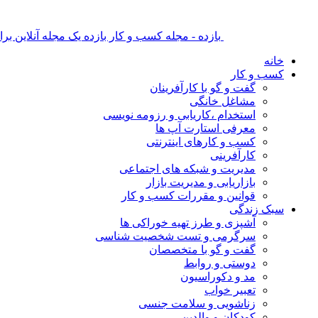
بازده - مجله کسب و کار بازده یک مجله آنلاین ب
خانه
کسب و کار
گفت و گو با کارآفرینان
مشاغل خانگی
استخدام ،کاریابی و رزومه نویسی
معرفی استارت آپ ها
کسب و کارهای اینترنتی
کارآفرینی
مدیریت و شبکه های اجتماعی
بازاریابی و مدیریت بازار
قوانین و مقررات کسب و کار
سبک زندگی
آشپزی و طرز تهیه خوراکی ها
سرگرمی و تست شخصیت شناسی
گفت و گو با متخصصان
دوستی و روابط
مد و دکوراسیون
تعبیر خواب
زناشویی و سلامت جنسی
کودکان و والدین