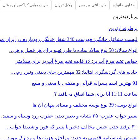
دعاوی خانواده
خرید آنتی ویروس
وکیل تهران
خرید دمپایی کراکس اورجینال
پربازدیدترین
پرطرفدارترین
لیست مشاغل خانگی: فهرست 340 شغل خانگی زودبازده در ایران مورد…
انواع سالاد: 50 نوع سالاد ساده با طرز تهیه برای هر فصل و هر…
خواص تخم مرغ آب پز: ۱۶ فایده تخم مرغ آب پز برای سلامتی
جاذبه های گردشگری ایتالیا: 32 مهمترین جای دیدنی ونیز، رم،…
91 بهترین اسم پسرانه قرآنی و مذهبی با معنی و منبع
ساعت 11:11 آیا برای شما اتفاق می‌افتد ؟
انواع بوسه: 39 نوع بوسه مختلف و معنای پنهان آن ها
تعبیر خواب عقرب: ۲۵ نشانه و تعبیر دیدن عقرب زرد وسیاه و سفید…
۳۰ ترفند جذب جنس مخالف دختر یا پسر که فورا و شدیدا جواب…
تعویض شناسنامه قدیمی به جدید: مراحل، هزینه ها و مدارک مورد…