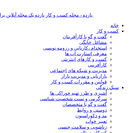
بازده - مجله کسب و کار بازده یک مجله آنلاین ب
خانه
کسب و کار
گفت و گو با کارآفرینان
مشاغل خانگی
استخدام ،کاریابی و رزومه نویسی
معرفی استارت آپ ها
کسب و کارهای اینترنتی
کارآفرینی
مدیریت و شبکه های اجتماعی
بازاریابی و مدیریت بازار
قوانین و مقررات کسب و کار
سبک زندگی
آشپزی و طرز تهیه خوراکی ها
سرگرمی و تست شخصیت شناسی
گفت و گو با متخصصان
دوستی و روابط
مد و دکوراسیون
تعبیر خواب
زناشویی و سلامت جنسی
کودکان و والدین