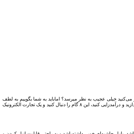
ر می‌کنید خیلی عجیب به نظر میرسد؟ اماباید به شما بگوییم به لطف
اینترنت، هیچ مانعی بر سر راه شما قرار ندارد که در کمتر از یک هفته کسب و کاری راه بیاندازید. پس اگر می‌خواهید یک کاسبی آنلاین راه بیندازید و درآمدزایی کنید،‌ این ۸ گام را دنبال کنید و یک تجارت الکترونیک
شد، بازار حاشیه‌ای خوبی داشته‌باشد و به راحتی قابلیت انبار کردن و