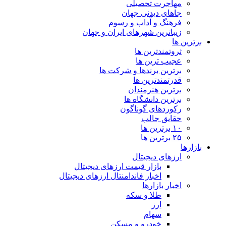
مهاجرت تحصیلی
جاهای دیدنی جهان
فرهنگ و آداب و رسوم
زیباترین شهرهای ایران و جهان
برترین ها
ثروتمندترین ها
عجیب ترین ها
برترین برندها و شرکت ها
قدرتمندترین ها
برترین هنرمندان
برترین دانشگاه ها
رکوردهای گوناگون
حقایق جالب
۱۰ برترین ها
۲۵ برترین ها
بازارها
ارزهای دیجیتال
بازار قیمت ارزهای دیجیتال
اخبار فاندامنتال ارزهای دیجیتال
اخبار بازارها
طلا و سکه
ارز
سهام
خودرو و مسکن