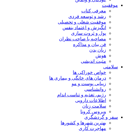
موفقیت
معرفی کتاب
رشد و توسعه فردی
موفقیت شغلی و تحصیلی
انگیزش و اعتماد بنفس
پول و ثروت سازی
مصاحبه با صاحب نظران
فن بیان و مذاکره
زبان بدن
هوش
مثبت اندیشی
سلامتی
خواص خوراکی ها
درمان های خانگی و بیماری ها
زیبایی پوست و مو
روانشناسی
رژیم، تغذیه و تناسب اندام
اطلاعات دارویی
سلامت زنان
ویروس کرونا
سفر و گردشگری
بهترین شهرها و کشورها
مهاجرت کاری