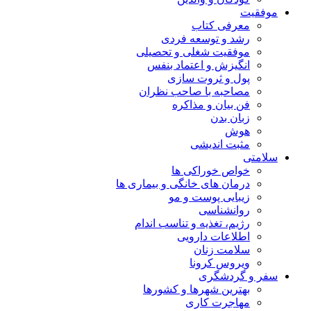
موفقیت
معرفی کتاب
رشد و توسعه فردی
موفقیت شغلی و تحصیلی
انگیزش و اعتماد بنفس
پول و ثروت سازی
مصاحبه با صاحب نظران
فن بیان و مذاکره
زبان بدن
هوش
مثبت اندیشی
سلامتی
خواص خوراکی ها
درمان های خانگی و بیماری ها
زیبایی پوست و مو
روانشناسی
رژیم، تغذیه و تناسب اندام
اطلاعات دارویی
سلامت زنان
ویروس کرونا
سفر و گردشگری
بهترین شهرها و کشورها
مهاجرت کاری