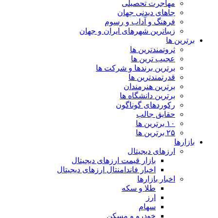
مهاجرت تحصیلی
جاهای دیدنی جهان
فرهنگ و آداب و رسوم
زیباترین شهرهای ایران و جهان
برترین ها
ثروتمندترین ها
عجیب ترین ها
برترین برندها و شرکت ها
قدرتمندترین ها
برترین هنرمندان
برترین دانشگاه ها
رکوردهای گوناگون
حقایق جالب
۱۰ برترین ها
۲۵ برترین ها
بازارها
ارزهای دیجیتال
بازار قیمت ارزهای دیجیتال
اخبار فاندامنتال ارزهای دیجیتال
اخبار بازارها
طلا و سکه
ارز
سهام
خودرو و مسکن