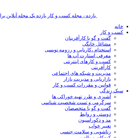
بازده - مجله کسب و کار بازده یک مجله آنلاین ب
خانه
کسب و کار
گفت و گو با کارآفرینان
مشاغل خانگی
استخدام ،کاریابی و رزومه نویسی
معرفی استارت آپ ها
کسب و کارهای اینترنتی
کارآفرینی
مدیریت و شبکه های اجتماعی
بازاریابی و مدیریت بازار
قوانین و مقررات کسب و کار
سبک زندگی
آشپزی و طرز تهیه خوراکی ها
سرگرمی و تست شخصیت شناسی
گفت و گو با متخصصان
دوستی و روابط
مد و دکوراسیون
تعبیر خواب
زناشویی و سلامت جنسی
کودکان و والدین