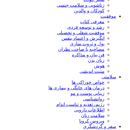
زناشویی و سلامت جنسی
کودکان و والدین
موفقیت
معرفی کتاب
رشد و توسعه فردی
موفقیت شغلی و تحصیلی
انگیزش و اعتماد بنفس
پول و ثروت سازی
مصاحبه با صاحب نظران
فن بیان و مذاکره
زبان بدن
هوش
مثبت اندیشی
سلامتی
خواص خوراکی ها
درمان های خانگی و بیماری ها
زیبایی پوست و مو
روانشناسی
رژیم، تغذیه و تناسب اندام
اطلاعات دارویی
سلامت زنان
ویروس کرونا
سفر و گردشگری