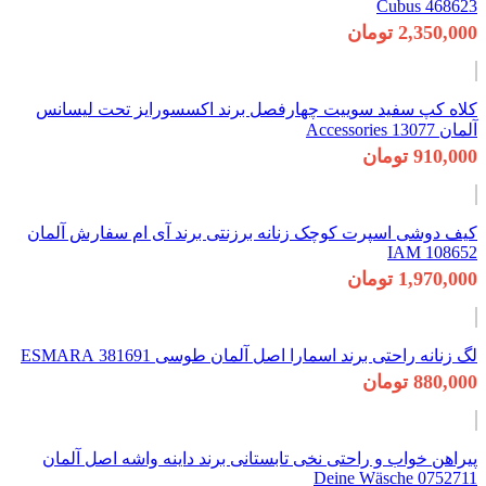
468623 Cubus
2,350,000 تومان
کلاه کپ سفید سوییت چهارفصل برند اکسسورایز تحت لیسانس
آلمان Accessories 13077
910,000 تومان
کیف دوشی اسپرت کوچک زنانه برزنتی برند آی ام سفارش آلمان
108652 IAM
1,970,000 تومان
لگ زنانه راحتی برند اسمارا اصل آلمان طوسی 381691 ESMARA
880,000 تومان
پیراهن خواب و راحتی نخی تابستانی برند داینه واشه اصل آلمان
Deine Wäsche 0752711