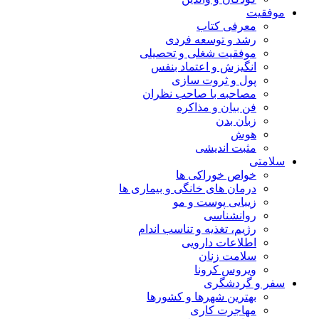
موفقیت
معرفی کتاب
رشد و توسعه فردی
موفقیت شغلی و تحصیلی
انگیزش و اعتماد بنفس
پول و ثروت سازی
مصاحبه با صاحب نظران
فن بیان و مذاکره
زبان بدن
هوش
مثبت اندیشی
سلامتی
خواص خوراکی ها
درمان های خانگی و بیماری ها
زیبایی پوست و مو
روانشناسی
رژیم، تغذیه و تناسب اندام
اطلاعات دارویی
سلامت زنان
ویروس کرونا
سفر و گردشگری
بهترین شهرها و کشورها
مهاجرت کاری