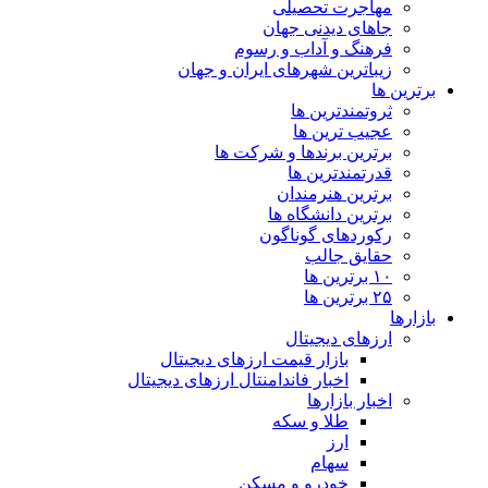
مهاجرت تحصیلی
جاهای دیدنی جهان
فرهنگ و آداب و رسوم
زیباترین شهرهای ایران و جهان
برترین ها
ثروتمندترین ها
عجیب ترین ها
برترین برندها و شرکت ها
قدرتمندترین ها
برترین هنرمندان
برترین دانشگاه ها
رکوردهای گوناگون
حقایق جالب
۱۰ برترین ها
۲۵ برترین ها
بازارها
ارزهای دیجیتال
بازار قیمت ارزهای دیجیتال
اخبار فاندامنتال ارزهای دیجیتال
اخبار بازارها
طلا و سکه
ارز
سهام
خودرو و مسکن