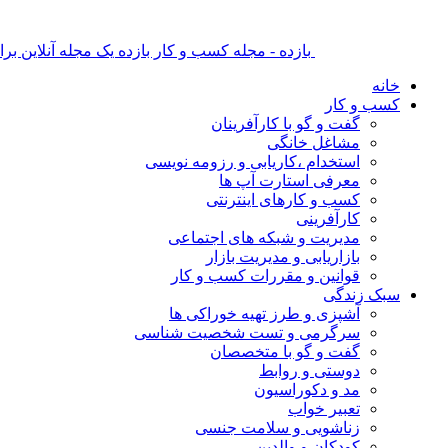
بازده - مجله کسب و کار بازده یک مجله آنلاین ب
خانه
کسب و کار
گفت و گو با کارآفرینان
مشاغل خانگی
استخدام ،کاریابی و رزومه نویسی
معرفی استارت آپ ها
کسب و کارهای اینترنتی
کارآفرینی
مدیریت و شبکه های اجتماعی
بازاریابی و مدیریت بازار
قوانین و مقررات کسب و کار
سبک زندگی
آشپزی و طرز تهیه خوراکی ها
سرگرمی و تست شخصیت شناسی
گفت و گو با متخصصان
دوستی و روابط
مد و دکوراسیون
تعبیر خواب
زناشویی و سلامت جنسی
کودکان و والدین