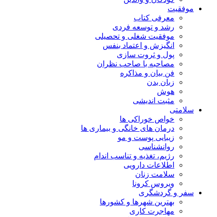
موفقیت
معرفی کتاب
رشد و توسعه فردی
موفقیت شغلی و تحصیلی
انگیزش و اعتماد بنفس
پول و ثروت سازی
مصاحبه با صاحب نظران
فن بیان و مذاکره
زبان بدن
هوش
مثبت اندیشی
سلامتی
خواص خوراکی ها
درمان های خانگی و بیماری ها
زیبایی پوست و مو
روانشناسی
رژیم، تغذیه و تناسب اندام
اطلاعات دارویی
سلامت زنان
ویروس کرونا
سفر و گردشگری
بهترین شهرها و کشورها
مهاجرت کاری