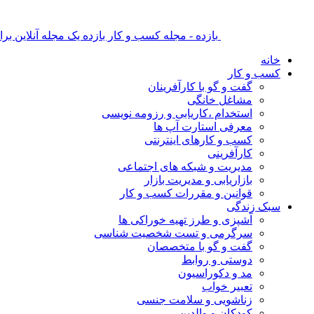
بازده - مجله کسب و کار بازده یک مجله آنلاین ب
خانه
کسب و کار
گفت و گو با کارآفرینان
مشاغل خانگی
استخدام ،کاریابی و رزومه نویسی
معرفی استارت آپ ها
کسب و کارهای اینترنتی
کارآفرینی
مدیریت و شبکه های اجتماعی
بازاریابی و مدیریت بازار
قوانین و مقررات کسب و کار
سبک زندگی
آشپزی و طرز تهیه خوراکی ها
سرگرمی و تست شخصیت شناسی
گفت و گو با متخصصان
دوستی و روابط
مد و دکوراسیون
تعبیر خواب
زناشویی و سلامت جنسی
کودکان و والدین