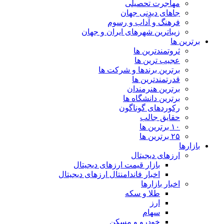
مهاجرت تحصیلی
جاهای دیدنی جهان
فرهنگ و آداب و رسوم
زیباترین شهرهای ایران و جهان
برترین ها
ثروتمندترین ها
عجیب ترین ها
برترین برندها و شرکت ها
قدرتمندترین ها
برترین هنرمندان
برترین دانشگاه ها
رکوردهای گوناگون
حقایق جالب
۱۰ برترین ها
۲۵ برترین ها
بازارها
ارزهای دیجیتال
بازار قیمت ارزهای دیجیتال
اخبار فاندامنتال ارزهای دیجیتال
اخبار بازارها
طلا و سکه
ارز
سهام
خودرو و مسکن