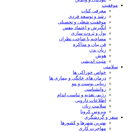
موفقیت
معرفی کتاب
رشد و توسعه فردی
موفقیت شغلی و تحصیلی
انگیزش و اعتماد بنفس
پول و ثروت سازی
مصاحبه با صاحب نظران
فن بیان و مذاکره
زبان بدن
هوش
مثبت اندیشی
سلامتی
خواص خوراکی ها
درمان های خانگی و بیماری ها
زیبایی پوست و مو
روانشناسی
رژیم، تغذیه و تناسب اندام
اطلاعات دارویی
سلامت زنان
ویروس کرونا
سفر و گردشگری
بهترین شهرها و کشورها
مهاجرت کاری