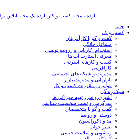
بازده - مجله کسب و کار بازده یک مجله آنلاین ب
خانه
کسب و کار
گفت و گو با کارآفرینان
مشاغل خانگی
استخدام ،کاریابی و رزومه نویسی
معرفی استارت آپ ها
کسب و کارهای اینترنتی
کارآفرینی
مدیریت و شبکه های اجتماعی
بازاریابی و مدیریت بازار
قوانین و مقررات کسب و کار
سبک زندگی
آشپزی و طرز تهیه خوراکی ها
سرگرمی و تست شخصیت شناسی
گفت و گو با متخصصان
دوستی و روابط
مد و دکوراسیون
تعبیر خواب
زناشویی و سلامت جنسی
کودکان و والدین