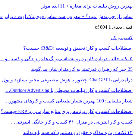
بهترین روش تبلیغات برای مغازه + 11 ایده موثر
ساس از چی بدش میاد؟ + معرفی سم ساس قوی ناک اوت 2 برابر قویتر…
قبلی
بعدی
1 of 804
کسب و کار
اصطلاحات کسب و کار: تحقیق و توسعه (R&D) چیست؟
۵ نکته جالب درباره کاربرد روانشناسی رنگ ها در زندگی و کسب و…
25 چیز که رهبران قدرتمند به کارمندان‌شان می‌گویند
درآمدزایی با ChatGPT: چطور با هوش مصنوعی محتوا بسازید و پول…
اصطلاحات کسب و کار: تبلیغات محیطی یا Outdoor Advertising…
شعار تبلیغاتی: 100 بهترین شعار تبلیغاتی کسب و کارهای مشهور…
اصطلاحات کسب و کار: برنامه ریزی منابع سازمانی یا ERP چیست؟
کسب و کار اینترنتی در منزل: ۴۱ کسب و کار خانگی اینترنتی…
۱۳ نکته درباره مذاکره حقوق و دستمزد که همه باید بدانند