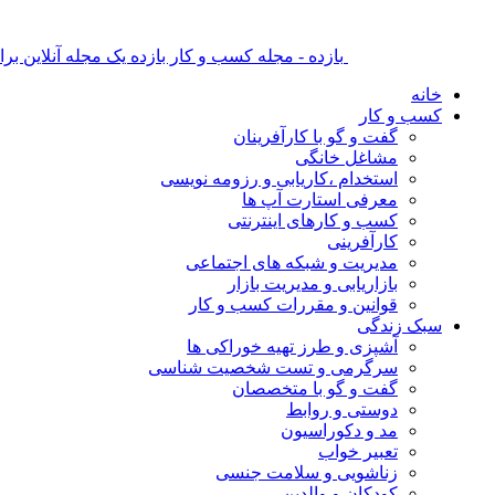
بازده - مجله کسب و کار بازده یک مجله آنلاین ب
خانه
کسب و کار
گفت و گو با کارآفرینان
مشاغل خانگی
استخدام ،کاریابی و رزومه نویسی
معرفی استارت آپ ها
کسب و کارهای اینترنتی
کارآفرینی
مدیریت و شبکه های اجتماعی
بازاریابی و مدیریت بازار
قوانین و مقررات کسب و کار
سبک زندگی
آشپزی و طرز تهیه خوراکی ها
سرگرمی و تست شخصیت شناسی
گفت و گو با متخصصان
دوستی و روابط
مد و دکوراسیون
تعبیر خواب
زناشویی و سلامت جنسی
کودکان و والدین