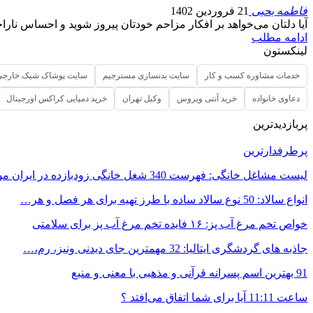
فاطمه یحیی
21 فروردین 1402
آیا دلتان می‌خواهد بر افکار مزاحم خودتان پیروز شوید و احساس نارا
ادامه مطلب
لینکستون
خدمات مشاوره کسب و کار
سایت بدنسازی مسترجیم
سایت پوشاک شیک خارجی
دعاوی خانواده
خرید آنتی ویروس
وکیل تهران
خرید دمپایی کراکس اورجینال
پربازدیدترین
پرطرفدارترین
لیست مشاغل خانگی: فهرست 340 شغل خانگی زودبازده در ایران مورد…
انواع سالاد: 50 نوع سالاد ساده با طرز تهیه برای هر فصل و هر…
خواص تخم مرغ آب پز: ۱۶ فایده تخم مرغ آب پز برای سلامتی
جاذبه های گردشگری ایتالیا: 32 مهمترین جای دیدنی ونیز، رم،…
91 بهترین اسم پسرانه قرآنی و مذهبی با معنی و منبع
ساعت 11:11 آیا برای شما اتفاق می‌افتد ؟