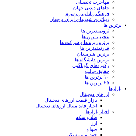
مهاجرت تحصیلی
جاهای دیدنی جهان
فرهنگ و آداب و رسوم
زیباترین شهرهای ایران و جهان
برترین ها
ثروتمندترین ها
عجیب ترین ها
برترین برندها و شرکت ها
قدرتمندترین ها
برترین هنرمندان
برترین دانشگاه ها
رکوردهای گوناگون
حقایق جالب
۱۰ برترین ها
۲۵ برترین ها
بازارها
ارزهای دیجیتال
بازار قیمت ارزهای دیجیتال
اخبار فاندامنتال ارزهای دیجیتال
اخبار بازارها
طلا و سکه
ارز
سهام
خودرو و مسکن