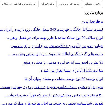
دعاوی خانواده
خرید آنتی ویروس
وکیل تهران
خرید دمپایی کراکس اورجینال
پربازدیدترین
پرطرفدارترین
لیست مشاغل خانگی: فهرست 340 شغل خانگی زودبازده در ایران مورد…
انواع سالاد: 50 نوع سالاد ساده با طرز تهیه برای هر فصل و هر…
خواص تخم مرغ آب پز: ۱۶ فایده تخم مرغ آب پز برای سلامتی
جاذبه های گردشگری ایتالیا: 32 مهمترین جای دیدنی ونیز، رم،…
91 بهترین اسم پسرانه قرآنی و مذهبی با معنی و منبع
ساعت 11:11 آیا برای شما اتفاق می‌افتد ؟
انواع بوسه: 39 نوع بوسه مختلف و معنای پنهان آن ها
تعبیر خواب عقرب: ۲۵ نشانه و تعبیر دیدن عقرب زرد وسیاه و سفید…
۳۰ ترفند جذب جنس مخالف دختر یا پسر که فورا و شدیدا جواب…
تعویض شناسنامه قدیمی به جدید: مراحل، هزینه ها و مدارک مورد…