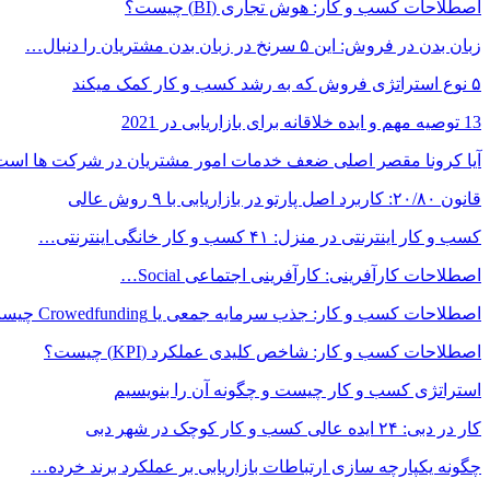
اصطلاحات کسب و کار: هوش تجاری (BI) چیست؟
زبان بدن در فروش: این ۵ سرنخ در زبان بدن مشتریان را دنبال…
۵ نوع استراتژی فروش که به رشد کسب و کار کمک میکند
13 توصیه مهم و ایده خلاقانه برای بازاریابی در 2021
آیا کرونا مقصر اصلی ضعف خدمات امور مشتریان در شرکت ها است
قانون ۲۰/۸۰: کاربرد اصل پارتو در بازاریابی با ۹ روش عالی
کسب و کار اینترنتی در منزل: ۴۱ کسب و کار خانگی اینترنتی…
اصطلاحات کارآفرینی: کارآفرینی اجتماعی Social…
اصطلاحات کسب و کار: جذب سرمایه‌ جمعی یا Crowedfunding چیست؟
اصطلاحات کسب و کار: شاخص کلیدی عملکرد (KPI) چیست؟
استراتژی کسب و کار چیست و چگونه آن را بنویسیم
کار در دبی: ۲۴ ایده عالی کسب و کار کوچک در شهر دبی
چگونه یکپارچه سازی ارتباطات بازاریابی بر عملکرد برند خرده…