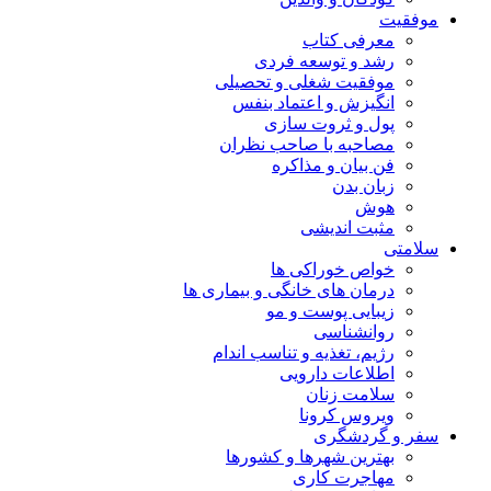
موفقیت
معرفی کتاب
رشد و توسعه فردی
موفقیت شغلی و تحصیلی
انگیزش و اعتماد بنفس
پول و ثروت سازی
مصاحبه با صاحب نظران
فن بیان و مذاکره
زبان بدن
هوش
مثبت اندیشی
سلامتی
خواص خوراکی ها
درمان های خانگی و بیماری ها
زیبایی پوست و مو
روانشناسی
رژیم، تغذیه و تناسب اندام
اطلاعات دارویی
سلامت زنان
ویروس کرونا
سفر و گردشگری
بهترین شهرها و کشورها
مهاجرت کاری