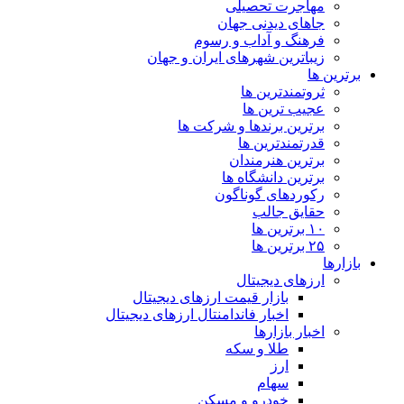
مهاجرت تحصیلی
جاهای دیدنی جهان
فرهنگ و آداب و رسوم
زیباترین شهرهای ایران و جهان
برترین ها
ثروتمندترین ها
عجیب ترین ها
برترین برندها و شرکت ها
قدرتمندترین ها
برترین هنرمندان
برترین دانشگاه ها
رکوردهای گوناگون
حقایق جالب
۱۰ برترین ها
۲۵ برترین ها
بازارها
ارزهای دیجیتال
بازار قیمت ارزهای دیجیتال
اخبار فاندامنتال ارزهای دیجیتال
اخبار بازارها
طلا و سکه
ارز
سهام
خودرو و مسکن