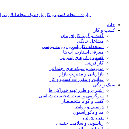
بازده - مجله کسب و کار بازده یک مجله آنلاین ب
خانه
کسب و کار
گفت و گو با کارآفرینان
مشاغل خانگی
استخدام ،کاریابی و رزومه نویسی
معرفی استارت آپ ها
کسب و کارهای اینترنتی
کارآفرینی
مدیریت و شبکه های اجتماعی
بازاریابی و مدیریت بازار
قوانین و مقررات کسب و کار
سبک زندگی
آشپزی و طرز تهیه خوراکی ها
سرگرمی و تست شخصیت شناسی
گفت و گو با متخصصان
دوستی و روابط
مد و دکوراسیون
تعبیر خواب
زناشویی و سلامت جنسی
کودکان و والدین