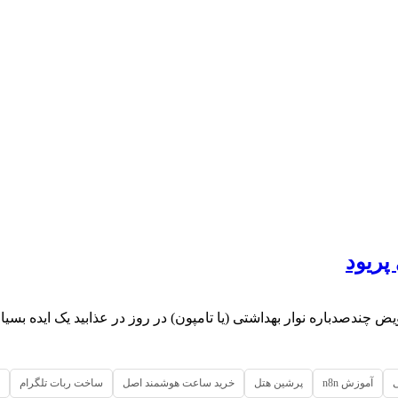
ویض چندصدباره نوار بهداشتی (یا تامپون) در روز در عذابید یک ایده بس
آموزش n8n
پرشین هتل
خرید ساعت هوشمند اصل
ساخت ربات تلگرام