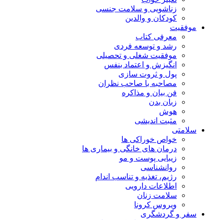
زناشویی و سلامت جنسی
کودکان و والدین
موفقیت
معرفی کتاب
رشد و توسعه فردی
موفقیت شغلی و تحصیلی
انگیزش و اعتماد بنفس
پول و ثروت سازی
مصاحبه با صاحب نظران
فن بیان و مذاکره
زبان بدن
هوش
مثبت اندیشی
سلامتی
خواص خوراکی ها
درمان های خانگی و بیماری ها
زیبایی پوست و مو
روانشناسی
رژیم، تغذیه و تناسب اندام
اطلاعات دارویی
سلامت زنان
ویروس کرونا
سفر و گردشگری