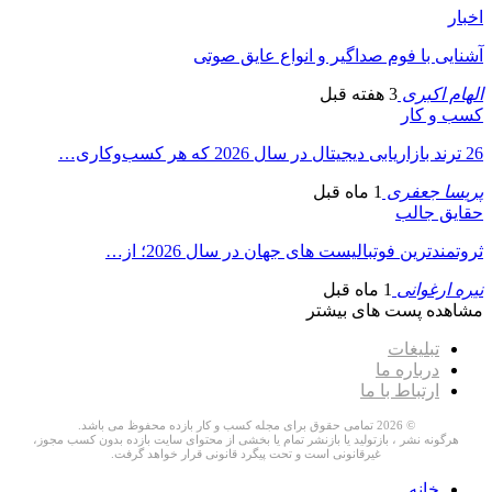
اخبار
آشنایی با فوم صداگیر و انواع عایق صوتی
الهام اکبری
3 هفته قبل
کسب و کار
26 ترند بازاریابی دیجیتال در سال 2026 که هر کسب‌وکاری…
پریسا جعفری
1 ماه قبل
حقایق جالب
ثروتمندترین فوتبالیست های جهان در سال 2026؛ از…
نیره ارغوانی
1 ماه قبل
مشاهده پست های بیشتر
تبلیغات
درباره ما
ارتباط با ما
© 2026 تمامی حقوق برای مجله کسب و کار بازده محفوظ می باشد.
هرگونه نشر ، بازتولید یا بازنشر تمام یا بخشی از محتوای سایت بازده بدون کسب مجوز،
غیرقانونی است و تحت پیگرد قانونی قرار خواهد گرفت.
خانه