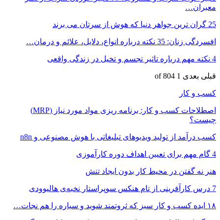
معبران…
25 گران ترین جواهر دنیا که هوش از سرتان می برند
افسردگی زنان: 35 نکته درباره انواع، دلایل، علائم و درمان…
4 نکته مهم درباره تاثیر تجسم و تخیل در زندگی واقعی
قبلی
بعدی
1 of 804
کسب و کار
اصطلاحات کسب و کار: برنامه ریزی مواد مورد نیاز (MRP)
چیست؟
کسب درآمد از تولید ویدیوهای تبلیغاتی با هوش مصنوعی و n8n
4 گام مهم برای تعیین اهداف دوره کارآموزی
هنر نه گفتن در محیط کار بدون ایجاد تنش
7 درس کارآفرینی از تام هنکس سوپراستار نخبه‌ی هالیوودی
۱۸ ایده کسب و کار سبز که ثروتمند شوید و سیاره را هم نجات…