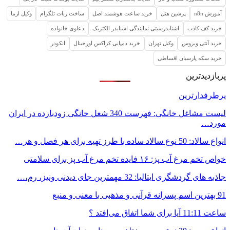
آموزش n8n
پرشین هتل
خرید ساعت هوشمند اصل
ساخت ربات تلگرام
وکیل ازما
خرید کف کاذب
اشنایدرسیتی نمایندگی اشنایدر الکتریک
دعاوی خانواده
خرید آنتی ویروس
وکیل تهران
خرید دمپایی کراکس اورجینال
انکودر
خرید سکه پارسیان اقساطی
پربازدیدترین
پرطرفدارترین
لیست مشاغل خانگی: فهرست 340 شغل خانگی زودبازده در ایران
مورد…
انواع سالاد: 50 نوع سالاد ساده با طرز تهیه برای هر فصل و هر…
خواص تخم مرغ آب پز: ۱۶ فایده تخم مرغ آب پز برای سلامتی
جاذبه های گردشگری ایتالیا: 32 مهمترین جای دیدنی ونیز، رم،…
91 بهترین اسم پسرانه قرآنی و مذهبی با معنی و منبع
ساعت 11:11 آیا برای شما اتفاق می‌افتد ؟