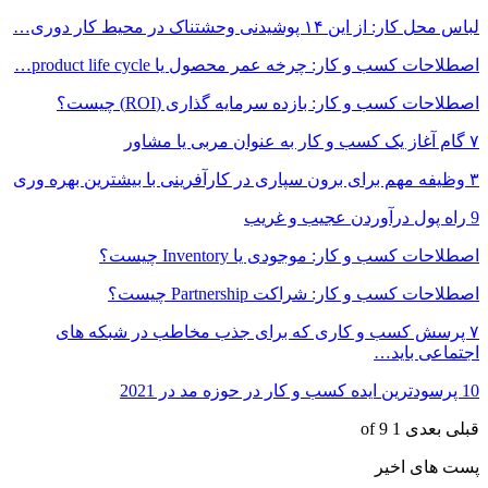
لباس محل کار: از این ۱۴ پوشیدنی وحشتناک در محیط کار دوری…
اصطلاحات کسب و کار: چرخه عمر محصول یا product life cycle…
اصطلاحات کسب و کار: بازده سرمایه گذاری (ROI) چیست؟
۷ گام آغاز یک کسب و کار به عنوان مربی یا مشاور
۳ وظیفه مهم برای برون سپاری در کارآفرینی با بیشترین بهره وری
9 راه پول درآوردن عجیب و غریب
اصطلاحات کسب و کار: موجودی یا Inventory چیست؟
اصطلاحات کسب و کار: شراکت Partnership چیست؟
۷ پرسش کسب و کاری که برای جذب مخاطب در شبکه های
اجتماعی باید…
10 پرسودترین ایده کسب و کار در حوزه مد در 2021
قبلی
بعدی
1 of 9
پست های اخیر