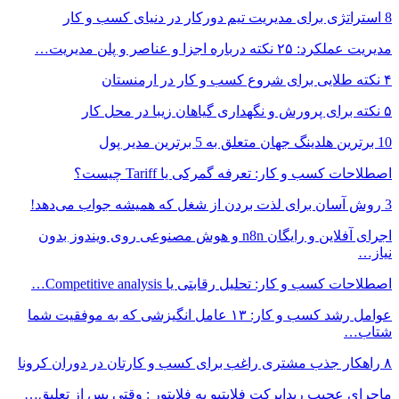
8 استراتژی برای مدیریت تیم دورکار در دنیای کسب و کار
مدیریت عملکرد: ۲۵ نکته درباره اجزا و عناصر و پلن مدیریت…
۴ نکته طلایی برای شروع کسب و کار در ارمنستان
۵ نکته برای پرورش و نگهداری گیاهان زیبا در محل کار
10 برترین هلدینگ جهان متعلق به 5 برترین مدیر پول
اصطلاحات کسب و کار: تعرفه گمرکی یا Tariff چیست؟
3 روش آسان برای لذت بردن از شغل که همیشه جواب می‌دهد!
اجرای آفلاین و رایگان n8n و هوش مصنوعی روی ویندوز بدون
نیاز…
اصطلاحات کسب و کار: تحلیل رقابتی یا Competitive analysis…
عوامل رشد کسب و کار: ۱۳ عامل انگیزشی که به موفقیت شما
شتاب…
۸ راهکار جذب مشتری راغب برای کسب و کارتان در دوران کرونا
ماجرای عجیب ریدایرکت فلایتیو به فلایتور : وقتی پس از تعلیق…