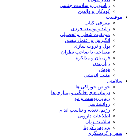
زناشویی و سلامت جنسی
کودکان و والدین
موفقیت
معرفی کتاب
رشد و توسعه فردی
موفقیت شغلی و تحصیلی
انگیزش و اعتماد بنفس
پول و ثروت سازی
مصاحبه با صاحب نظران
فن بیان و مذاکره
زبان بدن
هوش
مثبت اندیشی
سلامتی
خواص خوراکی ها
درمان های خانگی و بیماری ها
زیبایی پوست و مو
روانشناسی
رژیم، تغذیه و تناسب اندام
اطلاعات دارویی
سلامت زنان
ویروس کرونا
سفر و گردشگری