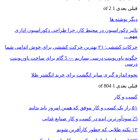
قبلی
بعدی
1 of 2
دیگر نوشته ها
تاثیر دکوراسیون در محیط کار، چرا طراحی دکوراسیون اداری
مهم…
حرکات کششی: ۲۱ بهترین حرکت کششی برای خوش اندامی شما
چگونه پاورپوینت درسی بسازیم — 5 گام برای ساخت پاورپوینت
درسی
نحوه اندازه گیری سایز انگشت برای خرید انگشتر طلا
قبلی
بعدی
1 of 804
کسب و کار
۵۱ راز یک کسب و کار موفق که همین امروز باید بدانید
25 سودآورترین ایده در کسب و کار صنایع غذایی
۱۲ نکته طلایی که چطور کارآفرین شویم