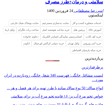
سلامتی و درمان+طرز مصرف
امیررضا مصطفایی
24 فروردین 1400
لینکستون
خدمات مشاوره کسب و کار
سایت بدنسازی مسترجیم
سایت پوشاک شیک خارجی
آموزش n8n
پرشین هتل
خرید ساعت هوشمند اصل
ساخت ربات تلگرام
وکیل ازما
خرید کف کاذب
اشنایدرسیتی نمایندگی اشنایدر الکتریک
دعاوی خانواده
خرید آنتی ویروس
وکیل تهران
خرید دمپایی کراکس اورجینال
انکودر
خرید سکه پارسیان اقساطی
پربازدیدترین
پرطرفدارترین
لیست مشاغل خانگی: فهرست 340 شغل خانگی زودبازده در ایران
مورد…
انواع سالاد: 50 نوع سالاد ساده با طرز تهیه برای هر فصل و هر…
خواص تخم مرغ آب پز: ۱۶ فایده تخم مرغ آب پز برای سلامتی
جاذبه های گردشگری ایتالیا: 32 مهمترین جای دیدنی ونیز، رم،…