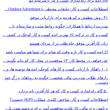
100 ایده برای راه اندازی کسب و کار با سرمایه کم
اصطلاحات کسب و کار: تبلیغات محیطی یا Outdoor Advertising…
۴۱ روش مطمئن و کم‌ هزینه برای بازاریابی موفق
مدیریت ارتباط با همکاران: چگونه روابط مثبت و سازنده‌ای با…
کسب و کار در ترکیه: 10 بهترین ایده‌ کسب و کار کوچک در کشور…
زنان کارآفرین موفق جاه طلب تر از مردان هستند
25 ایده کسب‌ و کار پاره وقت که شاید برای شما هم مناسب باشد
عذرخواهی در محیط کار: ۱۳ موقعیت در محل کار که نباید بگویید…
۱۰۱ راهکار بازاریابی کسب و کارهای کوچک: ایده ها، توصیه ها، و…
رازهای طلایی مدیریت مالی شخصی: چگونه به رویاهای بزرگ خود
دست…
۵۰ گام راه اندازی کسب و کار که هر کارآفرین باید بردارد
اصطلاحات کسب و کار: شاخص کلیدی عملکرد (KPI) چیست؟
برنامه ریزی مالی: 10 عادت موفقیت آمیز برای ثروتمند شدن تا…