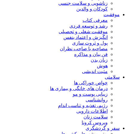
زناشویی و سلامت جنسی
کودکان و والدین
موفقیت
معرفی کتاب
رشد و توسعه فردی
موفقیت شغلی و تحصیلی
انگیزش و اعتماد بنفس
پول و ثروت سازی
مصاحبه با صاحب نظران
فن بیان و مذاکره
زبان بدن
هوش
مثبت اندیشی
سلامتی
خواص خوراکی ها
درمان های خانگی و بیماری ها
زیبایی پوست و مو
روانشناسی
رژیم، تغذیه و تناسب اندام
اطلاعات دارویی
سلامت زنان
ویروس کرونا
سفر و گردشگری
بهترین شهرها و کشورها