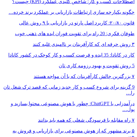
اصطلاحات کسب و کار: شاخص کلیدی عملکرد (KPI) چیست؟
چگونه یکپارچه سازی ارتباطات بازاریابی بر عملکرد برند خرده…
قانون ۲۰/۸۰: کاربرد اصل پارتو در بازاریابی با ۹ روش عالی
طوفان فکری: 20 راه برای تقویت فوران ایده های ذهنی خوب
۳ روش حرفه ای که کارآفرینان بر ناامیدی غلبه کنند
کار در کانادا: 35 ایده و فرصت کسب و کار کوچک در کشور کانادا
5 روش تقویت و بهبود رزومه کاری تان
۷ بزرگترین چالش کارآفرینان که با آن مواجه هستند
9 گزینه برای شروع کسب و کار جدید زمانی که قصد ترک شغل تان
را…
درآمدزایی با ChatGPT: چطور با هوش مصنوعی محتوا بسازید و
پول…
۷ راه مقابله با فرسودگی شغلی که همه باید بدانند
۵ برند مشهور که از هوش مصنوعی برای بازاریابی و فروش به
خوبی…