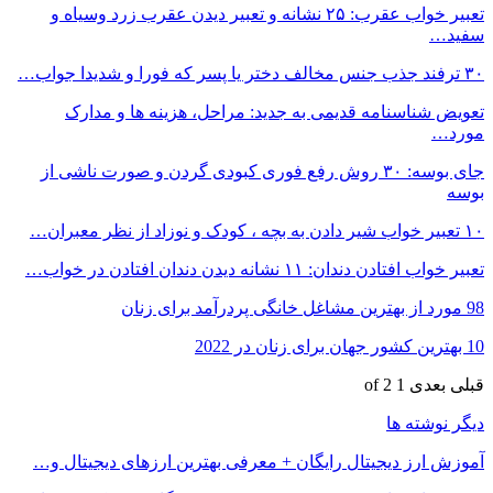
تعبیر خواب عقرب: ۲۵ نشانه و تعبیر دیدن عقرب زرد وسیاه و
سفید…
۳۰ ترفند جذب جنس مخالف دختر یا پسر که فورا و شدیدا جواب…
تعویض شناسنامه قدیمی به جدید: مراحل، هزینه ها و مدارک
مورد…
جای بوسه: ۳۰ روش رفع فوری کبودی گردن و صورت ناشی از
بوسه
۱۰ تعبیر خواب شیر دادن به بچه ، کودک و نوزاد از نظر معبران…
تعبیر خواب افتادن دندان: ۱۱ نشانه دیدن دندان افتادن در خواب…
98 مورد از بهترین مشاغل خانگی پردرآمد برای زنان
10 بهترین کشور جهان برای زنان در 2022
قبلی
بعدی
1 of 2
دیگر نوشته ها
آموزش ارز دیجیتال رایگان + معرفی بهترین ارزهای دیجیتال و…