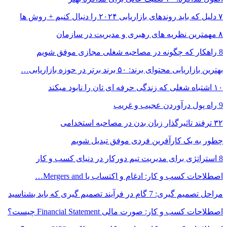
۷ دلیل که باید روندهای بازاریابی ۲۰۲۴ را دنبال کنیم + روش ها
۸ مهمترین نظریه های رهبری و مدیریت در سازمان
8 راهکار که چگونه در مصاحبه شغلی مجازی موفق شویم
بهترین بازاریابی محتوای برند: ۵۰ برند برتر در حوزه بازاریابی…
۱۰ اشتباه شغلی که زندگی حرفه ای تان را نابود میکند
9 راه پول درآوردن عجیب و غریب
۳۲ ترفند تاثیرگذار زبان بدن در مصاحبه استخدامی
چطور به یک کارآفرین فردی موفق تبدیل شویم
8 استراتژی برای مدیریت تیم دورکار در دنیای کسب و کار
اصطلاحات کسب و کار: ادغام و اکتساب یا Mergers and…
مراحل تصمیم گیری: 7 گام در فرآیند تصمیم گیری که باید بشناسید
اصطلاحات کسب و کار: صورت مالی Financial Statement چیست؟