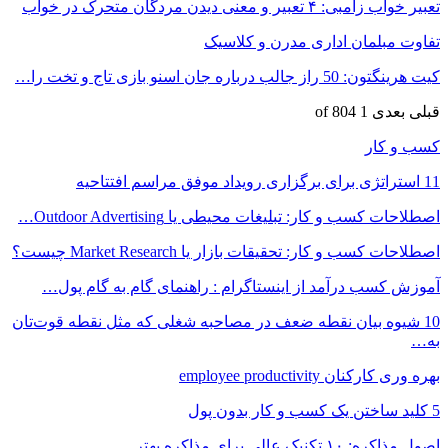
تعبیر خواب زامبی: ۴ تعبیر و معنی دیدن مردگان متحرک در خواب
تفاوت مبلمان اداری مدرن و کلاسیک
کیت هرینگتون: 50 راز جالب درباره جان اسنو بازی تاج و تخت را…
قبلی
بعدی
1 of 804
کسب و کار
11 استراتژی برای برگزاری رویداد موفق مراسم افتتاحیه
اصطلاحات کسب و کار: تبلیغات محیطی یا Outdoor Advertising…
اصطلاحات کسب و کار: تحقیقات بازار یا Market Research چیست؟
آموزش کسب درآمد از اینستاگرام : راهنمای گام به گام پول…
10 شیوه بیان نقطه ضعف در مصاحبه شغلی که مثل نقطه قوت‌تان
به…
بهره وری کارکنان employee productivity
5 کلید ساختن یک کسب و کار بدون پول
اصول مذاکره: ۱۰ تکنیک عالی برای مذاکره بهتر