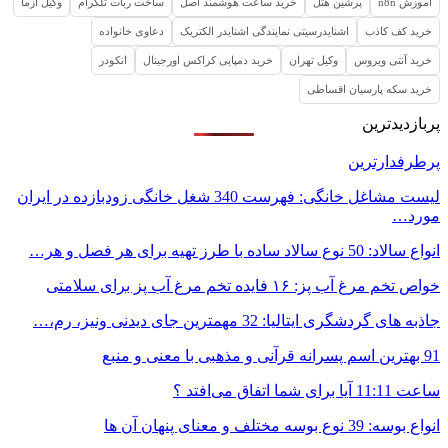
آموزش n8n
پرشین هتل
خرید ساعت هوشمند اصل
ساخت ربات تلگرام
وکیل ازما
خرید کف کاذب
اشنایدرسیتی نمایندگی اشنایدر الکتریک
دعاوی خانواده
خرید آنتی ویروس
وکیل تهران
خرید دمپایی کراکس اورجینال
انکودر
خرید سکه پارسیان اقساطی
پربازدیدترین
پرطرفدارترین
لیست مشاغل خانگی: فهرست 340 شغل خانگی زودبازده در ایران
مورد…
انواع سالاد: 50 نوع سالاد ساده با طرز تهیه برای هر فصل و هر…
خواص تخم مرغ آب پز: ۱۶ فایده تخم مرغ آب پز برای سلامتی
جاذبه های گردشگری ایتالیا: 32 مهمترین جای دیدنی ونیز، رم،…
91 بهترین اسم پسرانه قرآنی و مذهبی با معنی و منبع
ساعت 11:11 آیا برای شما اتفاق می‌افتد ؟
انواع بوسه: 39 نوع بوسه مختلف و معنای پنهان آن ها