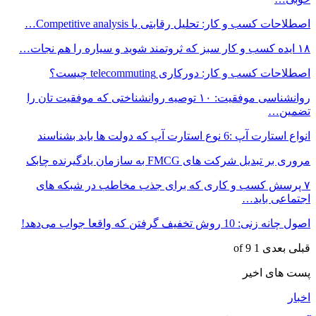
اصطلاحات کسب و کار: تحلیل رقابتی یا Competitive analysis…
۱۸ ایده کسب و کار سبز که ثروتمند شوید و سیاره را هم نجات…
اصطلاحات کسب و کار: دورکاری telecommuting چیست؟
روانشناسی موفقیت: ۱۰ توصیه روانشناختی که موفقیت تان را
تضمین…
انواع استارت آپ :6 نوع استارت آپ که دولت ها باید بشناسند
مروری بر تبدیل شرکت های FMCG به سازمان یادگیرنده چابک
۷ پرسش کسب و کاری که برای جذب مخاطب در شبکه های
اجتماعی باید…
اصول چانه زنی: 10 روش تخفیف گرفتن که واقعا جواب می‌دهد!
قبلی
بعدی
1 of 9
پست های اخیر
اخبار