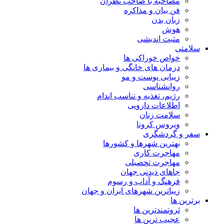
مصاحبه با صاحب نظران
فن بیان و مذاکره
زبان بدن
هوش
مثبت اندیشی
سلامتی
خواص خوراکی ها
درمان های خانگی و بیماری ها
زیبایی پوست و مو
روانشناسی
رژیم، تغذیه و تناسب اندام
اطلاعات دارویی
سلامت زنان
ویروس کرونا
سفر و گردشگری
بهترین شهرها و کشورها
مهاجرت کاری
مهاجرت تحصیلی
جاهای دیدنی جهان
فرهنگ و آداب و رسوم
زیباترین شهرهای ایران و جهان
برترین ها
ثروتمندترین ها
عجیب ترین ها