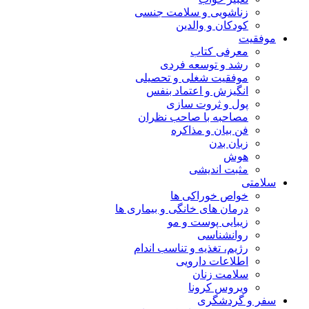
زناشویی و سلامت جنسی
کودکان و والدین
موفقیت
معرفی کتاب
رشد و توسعه فردی
موفقیت شغلی و تحصیلی
انگیزش و اعتماد بنفس
پول و ثروت سازی
مصاحبه با صاحب نظران
فن بیان و مذاکره
زبان بدن
هوش
مثبت اندیشی
سلامتی
خواص خوراکی ها
درمان های خانگی و بیماری ها
زیبایی پوست و مو
روانشناسی
رژیم، تغذیه و تناسب اندام
اطلاعات دارویی
سلامت زنان
ویروس کرونا
سفر و گردشگری