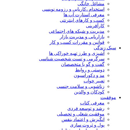
مشاغل خانگی
استخدام ،کاریابی و رزومه نویسی
معرفی استارت آپ ها
کسب و کارهای اینترنتی
کارآفرینی
مدیریت و شبکه های اجتماعی
بازاریابی و مدیریت بازار
قوانین و مقررات کسب و کار
سبک زندگی
آشپزی و طرز تهیه خوراکی ها
سرگرمی و تست شخصیت شناسی
گفت و گو با متخصصان
دوستی و روابط
مد و دکوراسیون
تعبیر خواب
زناشویی و سلامت جنسی
کودکان و والدین
موفقیت
معرفی کتاب
رشد و توسعه فردی
موفقیت شغلی و تحصیلی
انگیزش و اعتماد بنفس
پول و ثروت سازی