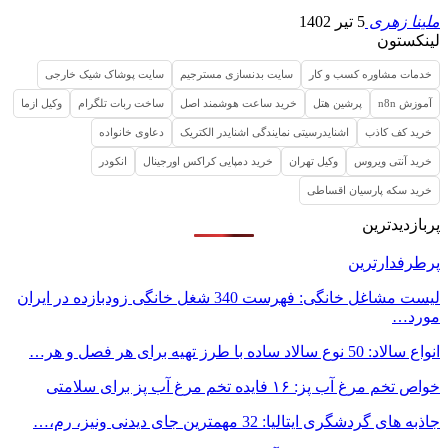
ملینا زهری
5 تیر 1402
لینکستون
خدمات مشاوره کسب و کار
سایت بدنسازی مسترجیم
سایت پوشاک شیک خارجی
آموزش n8n
پرشین هتل
خرید ساعت هوشمند اصل
ساخت ربات تلگرام
وکیل ازما
خرید کف کاذب
اشنایدرسیتی نمایندگی اشنایدر الکتریک
دعاوی خانواده
خرید آنتی ویروس
وکیل تهران
خرید دمپایی کراکس اورجینال
انکودر
خرید سکه پارسیان اقساطی
پربازدیدترین
پرطرفدارترین
لیست مشاغل خانگی: فهرست 340 شغل خانگی زودبازده در ایران
مورد…
انواع سالاد: 50 نوع سالاد ساده با طرز تهیه برای هر فصل و هر…
خواص تخم مرغ آب پز: ۱۶ فایده تخم مرغ آب پز برای سلامتی
جاذبه های گردشگری ایتالیا: 32 مهمترین جای دیدنی ونیز، رم،…