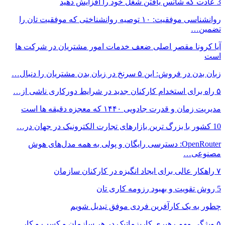
3 عادت که شانس یافتن شغل خود را افزایش دهید
روانشناسی موفقیت: ۱۰ توصیه روانشناختی که موفقیت تان را
تضمین…
آیا کرونا مقصر اصلی ضعف خدمات امور مشتریان در شرکت ها
است
زبان بدن در فروش: این ۵ سرنخ در زبان بدن مشتریان را دنبال…
۵ راه برای استخدام کارکنان جدید در شرایط دورکاری ناشی از…
مدیریت زمان و قدرت جادویی ۱۴۴۰ که معجزه دقیقه ها است
10 کشور با بزرگ ترین بازارهای تجارت الکترونیک در جهان در…
OpenRouter: دسترسی رایگان و پولی به همه مدل‌های هوش
مصنوعی…
۷ راهکار عالی برای ایجاد انگیزه در کارکنان سازمان
5 روش تقویت و بهبود رزومه کاری تان
چطور به یک کارآفرین فردی موفق تبدیل شویم
۵ ویژگی مهم رهبری کاریزماتیک در هر سازمان و کسب و کار