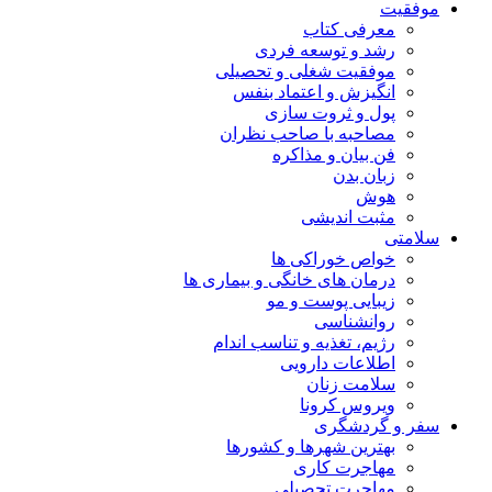
موفقیت
معرفی کتاب
رشد و توسعه فردی
موفقیت شغلی و تحصیلی
انگیزش و اعتماد بنفس
پول و ثروت سازی
مصاحبه با صاحب نظران
فن بیان و مذاکره
زبان بدن
هوش
مثبت اندیشی
سلامتی
خواص خوراکی ها
درمان های خانگی و بیماری ها
زیبایی پوست و مو
روانشناسی
رژیم، تغذیه و تناسب اندام
اطلاعات دارویی
سلامت زنان
ویروس کرونا
سفر و گردشگری
بهترین شهرها و کشورها
مهاجرت کاری
مهاجرت تحصیلی