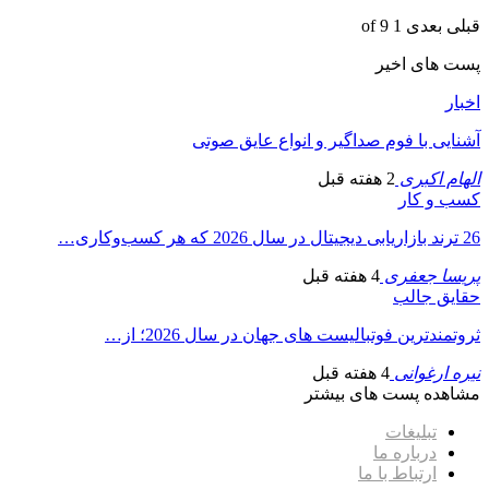
قبلی
بعدی
1 of 9
پست های اخیر
اخبار
آشنایی با فوم صداگیر و انواع عایق صوتی
الهام اکبری
2 هفته قبل
کسب و کار
26 ترند بازاریابی دیجیتال در سال 2026 که هر کسب‌وکاری…
پریسا جعفری
4 هفته قبل
حقایق جالب
ثروتمندترین فوتبالیست های جهان در سال 2026؛ از…
نیره ارغوانی
4 هفته قبل
مشاهده پست های بیشتر
تبلیغات
درباره ما
ارتباط با ما