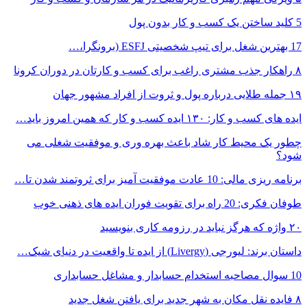
5 کلید ساختن یک کسب و کار بدون پول
17 بهترین شغل برای تیپ شخصیتی ESFJ (برونگرا،…
۸ راهکار جذب مشتری راغب برای کسب و کارتان در دوران کرونا
۱۹ جمله طلایی درباره پول و ثروت از افراد مشهور جهان
ایده های کسب و کار: ۱۳۰ ایده کسب و کار که همین امروز باید…
چطور یک محیط کار شاد باعث بهره وری و موفقیت شغلی می
شود؟
برنامه ریزی مالی: 10 عادت موفقیت آمیز برای ثروتمند شدن تا…
طوفان فکری: 20 راه برای تقویت فوران ایده های ذهنی خوب
۲۰ واژه که هرگز نباید در رزومه کاری بنویسید
داستان برند: لیورجی (Livergy) از ایده تا واقعیت در دنیای شیک…
10 سوال مصاحبه استخدام حسابدار و مشاغل حسابداری
۸ فایده نقل مکان به شهر جدید برای یافتن شغل جدید