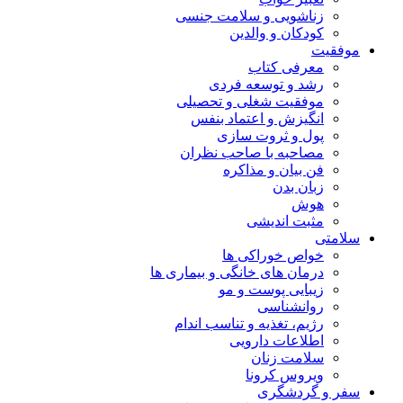
زناشویی و سلامت جنسی
کودکان و والدین
موفقیت
معرفی کتاب
رشد و توسعه فردی
موفقیت شغلی و تحصیلی
انگیزش و اعتماد بنفس
پول و ثروت سازی
مصاحبه با صاحب نظران
فن بیان و مذاکره
زبان بدن
هوش
مثبت اندیشی
سلامتی
خواص خوراکی ها
درمان های خانگی و بیماری ها
زیبایی پوست و مو
روانشناسی
رژیم، تغذیه و تناسب اندام
اطلاعات دارویی
سلامت زنان
ویروس کرونا
سفر و گردشگری