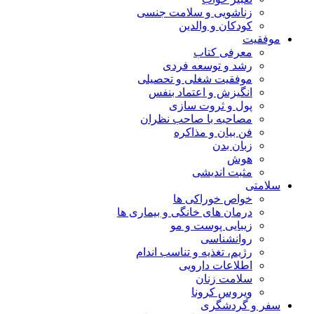
زناشویی و سلامت جنسی
کودکان و والدین
موفقیت
معرفی کتاب
رشد و توسعه فردی
موفقیت شغلی و تحصیلی
انگیزش و اعتماد بنفس
پول و ثروت سازی
مصاحبه با صاحب نظران
فن بیان و مذاکره
زبان بدن
هوش
مثبت اندیشی
سلامتی
خواص خوراکی ها
درمان های خانگی و بیماری ها
زیبایی پوست و مو
روانشناسی
رژیم، تغذیه و تناسب اندام
اطلاعات دارویی
سلامت زنان
ویروس کرونا
سفر و گردشگری