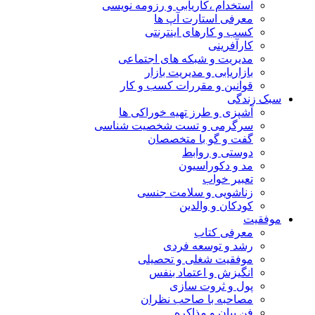
استخدام ،کاریابی و رزومه نویسی
معرفی استارت آپ ها
کسب و کارهای اینترنتی
کارآفرینی
مدیریت و شبکه های اجتماعی
بازاریابی و مدیریت بازار
قوانین و مقررات کسب و کار
سبک زندگی
آشپزی و طرز تهیه خوراکی ها
سرگرمی و تست شخصیت شناسی
گفت و گو با متخصصان
دوستی و روابط
مد و دکوراسیون
تعبیر خواب
زناشویی و سلامت جنسی
کودکان و والدین
موفقیت
معرفی کتاب
رشد و توسعه فردی
موفقیت شغلی و تحصیلی
انگیزش و اعتماد بنفس
پول و ثروت سازی
مصاحبه با صاحب نظران
فن بیان و مذاکره