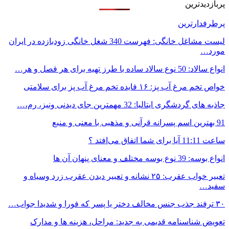
پربازدیدترین
پرطرفدارترین
لیست مشاغل خانگی: فهرست 340 شغل خانگی زودبازده در ایران
مورد…
انواع سالاد: 50 نوع سالاد ساده با طرز تهیه برای هر فصل و هر…
خواص تخم مرغ آب پز: ۱۶ فایده تخم مرغ آب پز برای سلامتی
جاذبه های گردشگری ایتالیا: 32 مهمترین جای دیدنی ونیز، رم،…
91 بهترین اسم پسرانه قرآنی و مذهبی با معنی و منبع
ساعت 11:11 آیا برای شما اتفاق می‌افتد ؟
انواع بوسه: 39 نوع بوسه مختلف و معنای پنهان آن ها
تعبیر خواب عقرب: ۲۵ نشانه و تعبیر دیدن عقرب زرد وسیاه و
سفید…
۳۰ ترفند جذب جنس مخالف دختر یا پسر که فورا و شدیدا جواب…
تعویض شناسنامه قدیمی به جدید: مراحل، هزینه ها و مدارک