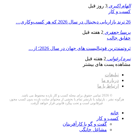
الهام اکبری
3 روز قبل
کسب و کار
26 ترند بازاریابی دیجیتال در سال 2026 که هر کسب‌وکاری…
پریسا جعفری
2 هفته قبل
حقایق جالب
ثروتمندترین فوتبالیست های جهان در سال 2026؛ از…
نیره ارغوانی
2 هفته قبل
مشاهده پست های بیشتر
تبلیغات
درباره ما
ارتباط با ما
© 2026 تمامی حقوق برای مجله کسب و کار بازده محفوظ می باشد.
هرگونه نشر ، بازتولید یا بازنشر تمام یا بخشی از محتوای سایت بازده بدون کسب مجوز،
غیرقانونی است و تحت پیگرد قانونی قرار خواهد گرفت.
خانه
کسب و کار
گفت و گو با کارآفرینان
مشاغل خانگی