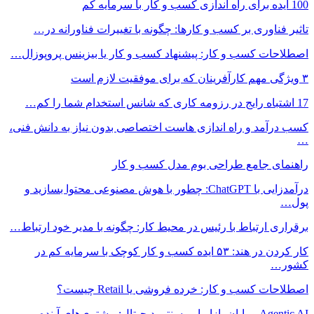
100 ایده برای راه اندازی کسب و کار با سرمایه کم
تاثیر فناوری بر کسب و کارها: چگونه با تغییرات فناورانه در…
اصطلاحات کسب و کار: پیشنهاد کسب و کار یا بیزینس پروپوزال…
۳ ویژگی مهم کارآفرینان که برای موفقیت لازم است
17 اشتباه رایج در رزومه کاری که شانس استخدام شما را کم…
کسب درآمد و راه اندازی هاست اختصاصی بدون نیاز به دانش فنی،
…
راهنمای جامع طراحی بوم مدل کسب و کار
درآمدزایی با ChatGPT: چطور با هوش مصنوعی محتوا بسازید و
پول…
برقراری ارتباط با رئیس در محیط کار: چگونه با مدیر خود ارتباط…
کار کردن در هند: ۵۳ ایده کسب و کار کوچک با سرمایه کم در
کشور…
اصطلاحات کسب و کار: خرده فروشی یا Retail چیست؟
Agentic AI و پایان بازاریابی سنتی دیجیتال: مشتری‌های آینده…