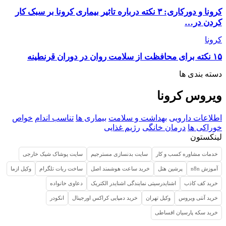
کرونا و دورکاری: ۳ نکته درباره تاثیر بیماری کرونا بر سبک کار
کردن در…
کرونا
۱۵ نکته برای محافظت از سلامت روان در دوران قرنطینه
دسته بندی ها
ویروس کرونا
اطلاعات دارویی
بهداشت و سلامت
بیماری ها
تناسب اندام
خواص
خوراکی ها
درمان خانگی
رژیم غذایی
لینکستون
خدمات مشاوره کسب و کار
سایت بدنسازی مسترجیم
سایت پوشاک شیک خارجی
آموزش n8n
پرشین هتل
خرید ساعت هوشمند اصل
ساخت ربات تلگرام
وکیل ازما
خرید کف کاذب
اشنایدرسیتی نمایندگی اشنایدر الکتریک
دعاوی خانواده
خرید آنتی ویروس
وکیل تهران
خرید دمپایی کراکس اورجینال
انکودر
خرید سکه پارسیان اقساطی