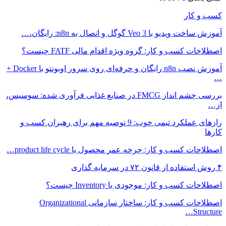
کسب و کار
آموزش ساخت ویدیو با Veo 3 گوگل و اتصال به n8n: رایگان،…
اصطلاحات کسب و کار: گروه ویژه اقدام مالی FATF چیست؟
آموزش نصب n8n رایگان و حرفه‌ای روی سرور اوبونتو با Docker +
…
بررسی چشم انداز FMCG در صنایع غذایی فرآوری شده: سوسیس،
از…
رازهای عملکرد تیمی خوب: 9 توصیه مهم برای رهبران کسب و
کارها
اصطلاحات کسب و کار: چرخه عمر محصول یا product life cycle…
۴ روش استفاده از قانون ۷۲ در سرمایه گذاری
اصطلاحات کسب و کار: موجودی یا Inventory چیست؟
اصطلاحات کسب و کار: ساختار سازمانی Organizational
Structure…