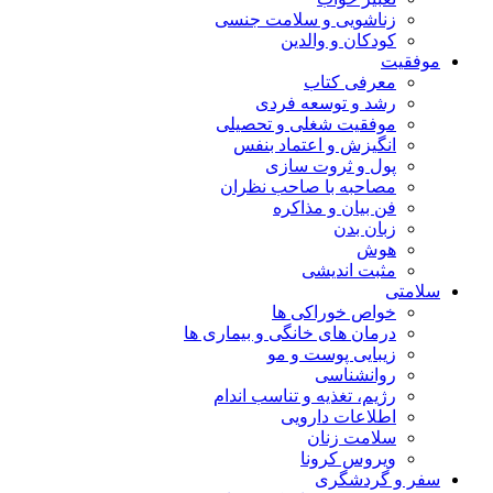
زناشویی و سلامت جنسی
کودکان و والدین
موفقیت
معرفی کتاب
رشد و توسعه فردی
موفقیت شغلی و تحصیلی
انگیزش و اعتماد بنفس
پول و ثروت سازی
مصاحبه با صاحب نظران
فن بیان و مذاکره
زبان بدن
هوش
مثبت اندیشی
سلامتی
خواص خوراکی ها
درمان های خانگی و بیماری ها
زیبایی پوست و مو
روانشناسی
رژیم، تغذیه و تناسب اندام
اطلاعات دارویی
سلامت زنان
ویروس کرونا
سفر و گردشگری