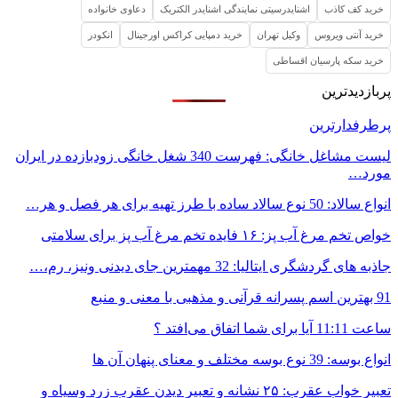
خرید کف کاذب
اشنایدرسیتی نمایندگی اشنایدر الکتریک
دعاوی خانواده
خرید آنتی ویروس
وکیل تهران
خرید دمپایی کراکس اورجینال
انکودر
خرید سکه پارسیان اقساطی
پربازدیدترین
پرطرفدارترین
لیست مشاغل خانگی: فهرست 340 شغل خانگی زودبازده در ایران
مورد…
انواع سالاد: 50 نوع سالاد ساده با طرز تهیه برای هر فصل و هر…
خواص تخم مرغ آب پز: ۱۶ فایده تخم مرغ آب پز برای سلامتی
جاذبه های گردشگری ایتالیا: 32 مهمترین جای دیدنی ونیز، رم،…
91 بهترین اسم پسرانه قرآنی و مذهبی با معنی و منبع
ساعت 11:11 آیا برای شما اتفاق می‌افتد ؟
انواع بوسه: 39 نوع بوسه مختلف و معنای پنهان آن ها
تعبیر خواب عقرب: ۲۵ نشانه و تعبیر دیدن عقرب زرد وسیاه و