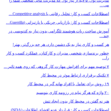
مدیریت پول: ۵ لایه از پیاز پول که مدیریت مالی شخصی شما را
می…
اصطلاحات کسب و کار: تحلیل رقابتی یا Competitive analysis…
اصطلاحات کسب و کار: بازاریابی چریکی یا پارتیزانی (Guerrilla…
آموزش ساخت ربات هوشمند تلگرامی بدون نیاز به کدنویسی در
چند…
هر کسب و کاری نیاز به یک دشمن دارد، هر چه بزرگ‌تر، بهتر!
چطور برندسازی شخصی مدیران و کارکنان، عملکرد کسب و کار
را…
۷ توصیه مهم برای افزایش مهارت کار گروهی که روی همه تاثیر…
۷ تکنیک برقراری ارتباط موثر در محیط کار
۱۹ روش‌ برای تعامل با افراد بهانه گیر در محیط کار
۲۰ واژه که هرگز نباید در رزومه کاری بنویسید
هنر نه گفتن در محیط کار بدون ایجاد تنش
اصطلاحات کسب و کار: قرارداد عدم افشای اطلاعات (NDA)