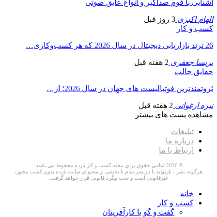
آشنایی با فوم صداگیر و انواع عایق صوتی
الهام اکبری
3 روز قبل
کسب و کار
26 ترند بازاریابی دیجیتال در سال 2026 که هر کسب‌وکاری…
پریسا جعفری
2 هفته قبل
حقایق جالب
ثروتمندترین فوتبالیست های جهان در سال 2026؛ از…
نیره ارغوانی
2 هفته قبل
مشاهده پست های بیشتر
تبلیغات
درباره ما
ارتباط با ما
© 2026 تمامی حقوق برای مجله کسب و کار بازده محفوظ می باشد.
هرگونه نشر ، بازتولید یا بازنشر تمام یا بخشی از محتوای سایت بازده بدون کسب مجوز،
غیرقانونی است و تحت پیگرد قانونی قرار خواهد گرفت.
خانه
کسب و کار
گفت و گو با کارآفرینان