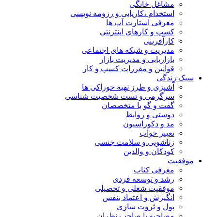
مشاغل خانگی
استخدام ،کاریابی و رزومه نویسی
معرفی استارت آپ ها
کسب و کارهای اینترنتی
کارآفرینی
مدیریت و شبکه های اجتماعی
بازاریابی و مدیریت بازار
قوانین و مقررات کسب و کار
سبک زندگی
آشپزی و طرز تهیه خوراکی ها
سرگرمی و تست شخصیت شناسی
گفت و گو با متخصصان
دوستی و روابط
مد و دکوراسیون
تعبیر خواب
زناشویی و سلامت جنسی
کودکان و والدین
موفقیت
معرفی کتاب
رشد و توسعه فردی
موفقیت شغلی و تحصیلی
انگیزش و اعتماد بنفس
پول و ثروت سازی
مصاحبه با صاحب نظران