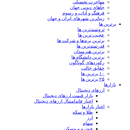
مهاجرت تحصیلی
جاهای دیدنی جهان
فرهنگ و آداب و رسوم
زیباترین شهرهای ایران و جهان
برترین ها
ثروتمندترین ها
عجیب ترین ها
برترین برندها و شرکت ها
قدرتمندترین ها
برترین هنرمندان
برترین دانشگاه ها
رکوردهای گوناگون
حقایق جالب
۱۰ برترین ها
۲۵ برترین ها
بازارها
ارزهای دیجیتال
بازار قیمت ارزهای دیجیتال
اخبار فاندامنتال ارزهای دیجیتال
اخبار بازارها
طلا و سکه
ارز
سهام
خودرو و مسکن