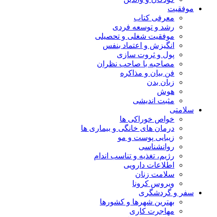
موفقیت
معرفی کتاب
رشد و توسعه فردی
موفقیت شغلی و تحصیلی
انگیزش و اعتماد بنفس
پول و ثروت سازی
مصاحبه با صاحب نظران
فن بیان و مذاکره
زبان بدن
هوش
مثبت اندیشی
سلامتی
خواص خوراکی ها
درمان های خانگی و بیماری ها
زیبایی پوست و مو
روانشناسی
رژیم، تغذیه و تناسب اندام
اطلاعات دارویی
سلامت زنان
ویروس کرونا
سفر و گردشگری
بهترین شهرها و کشورها
مهاجرت کاری