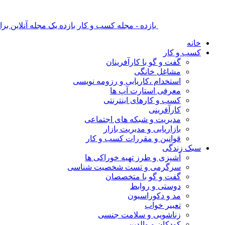
بازده - مجله کسب و کار بازده یک مجله آنلاین ب
خانه
کسب و کار
گفت و گو با کارآفرینان
مشاغل خانگی
استخدام ،کاریابی و رزومه نویسی
معرفی استارت آپ ها
کسب و کارهای اینترنتی
کارآفرینی
مدیریت و شبکه های اجتماعی
بازاریابی و مدیریت بازار
قوانین و مقررات کسب و کار
سبک زندگی
آشپزی و طرز تهیه خوراکی ها
سرگرمی و تست شخصیت شناسی
گفت و گو با متخصصان
دوستی و روابط
مد و دکوراسیون
تعبیر خواب
زناشویی و سلامت جنسی
کودکان و والدین