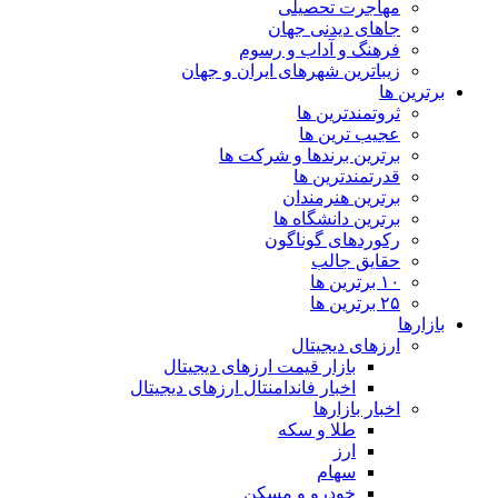
مهاجرت تحصیلی
جاهای دیدنی جهان
فرهنگ و آداب و رسوم
زیباترین شهرهای ایران و جهان
برترین ها
ثروتمندترین ها
عجیب ترین ها
برترین برندها و شرکت ها
قدرتمندترین ها
برترین هنرمندان
برترین دانشگاه ها
رکوردهای گوناگون
حقایق جالب
۱۰ برترین ها
۲۵ برترین ها
بازارها
ارزهای دیجیتال
بازار قیمت ارزهای دیجیتال
اخبار فاندامنتال ارزهای دیجیتال
اخبار بازارها
طلا و سکه
ارز
سهام
خودرو و مسکن