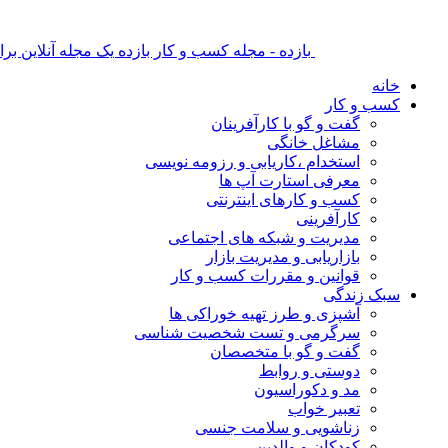
بازده - مجله کسب و کار بازده یک مجله آنلاین ب
خانه
کسب و کار
گفت و گو با کارآفرینان
مشاغل خانگی
استخدام ،کاریابی و رزومه نویسی
معرفی استارت آپ ها
کسب و کارهای اینترنتی
کارآفرینی
مدیریت و شبکه های اجتماعی
بازاریابی و مدیریت بازار
قوانین و مقررات کسب و کار
سبک زندگی
آشپزی و طرز تهیه خوراکی ها
سرگرمی و تست شخصیت شناسی
گفت و گو با متخصصان
دوستی و روابط
مد و دکوراسیون
تعبیر خواب
زناشویی و سلامت جنسی
کودکان و والدین