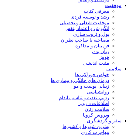
موفقیت
معرفی کتاب
رشد و توسعه فردی
موفقیت شغلی و تحصیلی
انگیزش و اعتماد بنفس
پول و ثروت سازی
مصاحبه با صاحب نظران
فن بیان و مذاکره
زبان بدن
هوش
مثبت اندیشی
سلامتی
خواص خوراکی ها
درمان های خانگی و بیماری ها
زیبایی پوست و مو
روانشناسی
رژیم، تغذیه و تناسب اندام
اطلاعات دارویی
سلامت زنان
ویروس کرونا
سفر و گردشگری
بهترین شهرها و کشورها
مهاجرت کاری