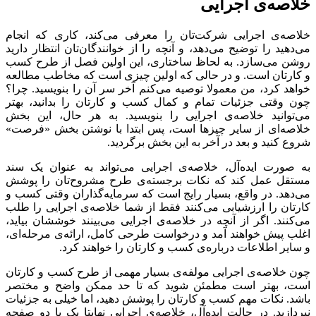
خلاصه‌ی اجرایی
خلاصه‌ی اجرایی شرکت‌تان را معرفی می‌کند، کاری که انجام
می‌دهید را توضیح می‌دهد، و آنچه را از خوانندگان‌تان انتظار دارید
روشن می‌سازد. به لحاظ ساختاری، این اولین فصل از طرح کسب
و کارتان است. و در حالی که اولین چیزی است که مخاطب مطالعه
خواهد کرد، من معمولا توصیه می‌کنم آخر سر آن را بنویسید. چرا؟
چون وقتی جزئیات تمام و کمال کسب و کارتان را بدانید، بهتر
می‌توانید خلاصه‌ی اجرایی را بنویسید. به هر حال، این بخش
خلاصه‌ای از سایر چیزها است، پس ابتدا با نوشتن بخش «فرصت»
شروع کنید و بعد در آخر به این بخش برگردید.
به صورت ایده‌آل، خلاصه‌ی اجرایی می‌تواند به عنوان یک سند
مستقل عمل کند که نکات برجسته‌ی طرح مشروح‌تان را پوشش
می‌دهد. در واقع، بسیار رایج است که سرمایه‌گذاران وقتی کسب و
کارتان را ارزشیابی می‌کنند فقط از شما خلاصه‌ی اجرایی را طلب
می‌کنند. اگر از آنچه در خلاصه‌ی اجرایی می‌بینند خوششان بیاید،
اغلب پیش خواهند آمد و درخواست طرحی کامل، ارائه‌ی مرحله‌ای،
و سایر اطلاعات درباره‌ی کسب و کارتان را خواهند کرد.
چون خلاصه‌ی اجرایی مولفه‌ی بسیار مهمی از طرح کسب و کارتان
است، بهتر است مطمئن شوید که تا حد ممکن واضح و مختصر
باشد. نکات مهم کسب و کارتان را پوشش دهید، اما خیلی به جزئیات
نپردازید. در حالت ایده‌آل، خلاصه‌ی اجرایی نهایتا یک یا دو صفحه