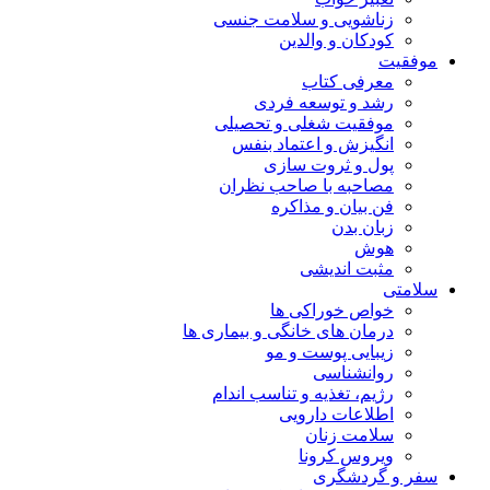
زناشویی و سلامت جنسی
کودکان و والدین
موفقیت
معرفی کتاب
رشد و توسعه فردی
موفقیت شغلی و تحصیلی
انگیزش و اعتماد بنفس
پول و ثروت سازی
مصاحبه با صاحب نظران
فن بیان و مذاکره
زبان بدن
هوش
مثبت اندیشی
سلامتی
خواص خوراکی ها
درمان های خانگی و بیماری ها
زیبایی پوست و مو
روانشناسی
رژیم، تغذیه و تناسب اندام
اطلاعات دارویی
سلامت زنان
ویروس کرونا
سفر و گردشگری