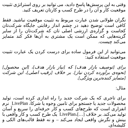
وقتی به این پرسش‌ها پاسخ دادید، می توانید بر روی استراتژی تثبیت
موقعیت کار و آن را در طرح کسب و کارتان تعریف کنید.
نگران طولانی شدن عبارت مربوط به تثبیت موقعیت نباشید. فقط
کافی است توضیح دهید در چشم انداز رقابتی جایگاه شرکت‌تان
کجاست و گزاره‌ی ارزشی اصلی تان که شرکت‌تان را از سایر
گزینه‌هایی که ممکن است یک مشتری به آن‌ها فکر کند متمایز
می‌کند چیست.
می‌توانید از این فرمول ساده برای درست کردن یک عبارت تثبیت
موقعیت استفاده کنید:
برای [توصیف بازار هدف] که [نیاز بازار هدف]، [این محصول]
[نحوه‌ی برآورده کردن نیاز]. بر خلاف [رقیب اصلی]، این شرکت
[متمایز کننده‌ترین ویژگی].
مثال:
برای تاجری که یک شرکت جدید را راه اندازی کرده است، تولید
محصولات جدید یا جستجو برای تامین وجوه یا شرکا، LivePlan نرم
انفزاری است که طرح‌های کسب و کار حرفه‌ای را سریع و آسان
تولید می‌کند. بر خلاف […]،LivePlan یک طرح کسب و کار واقعی با
بینش و نگرش واقعی ایجاد می‌کند – و نه فقط قالب‌های الکی و
کلیشه‌ای.