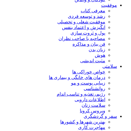
موفقیت
معرفی کتاب
رشد و توسعه فردی
موفقیت شغلی و تحصیلی
انگیزش و اعتماد بنفس
پول و ثروت سازی
مصاحبه با صاحب نظران
فن بیان و مذاکره
زبان بدن
هوش
مثبت اندیشی
سلامتی
خواص خوراکی ها
درمان های خانگی و بیماری ها
زیبایی پوست و مو
روانشناسی
رژیم، تغذیه و تناسب اندام
اطلاعات دارویی
سلامت زنان
ویروس کرونا
سفر و گردشگری
بهترین شهرها و کشورها
مهاجرت کاری