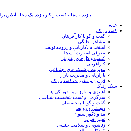
بازده - مجله کسب و کار بازده یک مجله آنلاین ب
خانه
کسب و کار
گفت و گو با کارآفرینان
مشاغل خانگی
استخدام ،کاریابی و رزومه نویسی
معرفی استارت آپ ها
کسب و کارهای اینترنتی
کارآفرینی
مدیریت و شبکه های اجتماعی
بازاریابی و مدیریت بازار
قوانین و مقررات کسب و کار
سبک زندگی
آشپزی و طرز تهیه خوراکی ها
سرگرمی و تست شخصیت شناسی
گفت و گو با متخصصان
دوستی و روابط
مد و دکوراسیون
تعبیر خواب
زناشویی و سلامت جنسی
کودکان و والدین