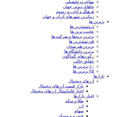
مهاجرت تحصیلی
جاهای دیدنی جهان
فرهنگ و آداب و رسوم
زیباترین شهرهای ایران و جهان
برترین ها
ثروتمندترین ها
عجیب ترین ها
برترین برندها و شرکت ها
قدرتمندترین ها
برترین هنرمندان
برترین دانشگاه ها
رکوردهای گوناگون
حقایق جالب
۱۰ برترین ها
۲۵ برترین ها
بازارها
ارزهای دیجیتال
بازار قیمت ارزهای دیجیتال
اخبار فاندامنتال ارزهای دیجیتال
اخبار بازارها
طلا و سکه
ارز
سهام
خودرو و مسکن