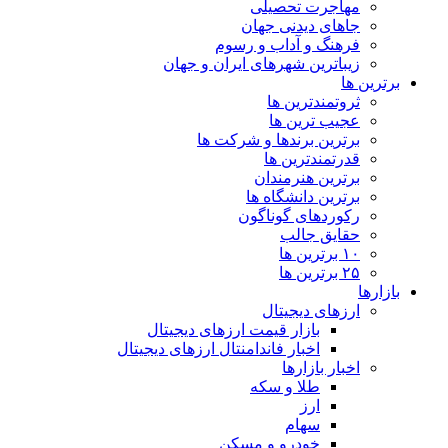
مهاجرت تحصیلی
جاهای دیدنی جهان
فرهنگ و آداب و رسوم
زیباترین شهرهای ایران و جهان
برترین ها
ثروتمندترین ها
عجیب ترین ها
برترین برندها و شرکت ها
قدرتمندترین ها
برترین هنرمندان
برترین دانشگاه ها
رکوردهای گوناگون
حقایق جالب
۱۰ برترین ها
۲۵ برترین ها
بازارها
ارزهای دیجیتال
بازار قیمت ارزهای دیجیتال
اخبار فاندامنتال ارزهای دیجیتال
اخبار بازارها
طلا و سکه
ارز
سهام
خودرو و مسکن