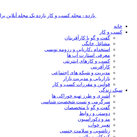
بازده - مجله کسب و کار بازده یک مجله آنلاین ب
خانه
کسب و کار
گفت و گو با کارآفرینان
مشاغل خانگی
استخدام ،کاریابی و رزومه نویسی
معرفی استارت آپ ها
کسب و کارهای اینترنتی
کارآفرینی
مدیریت و شبکه های اجتماعی
بازاریابی و مدیریت بازار
قوانین و مقررات کسب و کار
سبک زندگی
آشپزی و طرز تهیه خوراکی ها
سرگرمی و تست شخصیت شناسی
گفت و گو با متخصصان
دوستی و روابط
مد و دکوراسیون
تعبیر خواب
زناشویی و سلامت جنسی
کودکان و والدین