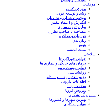
موفقیت
معرفی کتاب
رشد و توسعه فردی
موفقیت شغلی و تحصیلی
انگیزش و اعتماد بنفس
پول و ثروت سازی
مصاحبه با صاحب نظران
فن بیان و مذاکره
زبان بدن
هوش
مثبت اندیشی
سلامتی
خواص خوراکی ها
درمان های خانگی و بیماری ها
زیبایی پوست و مو
روانشناسی
رژیم، تغذیه و تناسب اندام
اطلاعات دارویی
سلامت زنان
ویروس کرونا
سفر و گردشگری
بهترین شهرها و کشورها
مهاجرت کاری