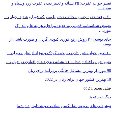
تعبیر خواب عقرب: ۲۵ نشانه و تعبیر دیدن عقرب زرد وسیاه و
سفید…
۳۰ ترفند جذب جنس مخالف دختر یا پسر که فورا و شدیدا جواب…
تعویض شناسنامه قدیمی به جدید: مراحل، هزینه ها و مدارک
مورد…
جای بوسه: ۳۰ روش رفع فوری کبودی گردن و صورت ناشی از
بوسه
۱۰ تعبیر خواب شیر دادن به بچه ، کودک و نوزاد از نظر معبران…
تعبیر خواب افتادن دندان: ۱۱ نشانه دیدن دندان افتادن در خواب…
98 مورد از بهترین مشاغل خانگی پردرآمد برای زنان
10 بهترین کشور جهان برای زنان در 2022
قبلی
بعدی
1 of 2
دیگر نوشته ها
نوشیدنی های طبیعی: 14 اکسیر سلامت و شادابی بدن شما