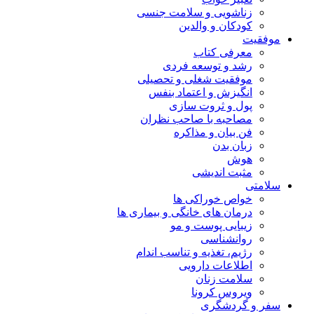
زناشویی و سلامت جنسی
کودکان و والدین
موفقیت
معرفی کتاب
رشد و توسعه فردی
موفقیت شغلی و تحصیلی
انگیزش و اعتماد بنفس
پول و ثروت سازی
مصاحبه با صاحب نظران
فن بیان و مذاکره
زبان بدن
هوش
مثبت اندیشی
سلامتی
خواص خوراکی ها
درمان های خانگی و بیماری ها
زیبایی پوست و مو
روانشناسی
رژیم، تغذیه و تناسب اندام
اطلاعات دارویی
سلامت زنان
ویروس کرونا
سفر و گردشگری