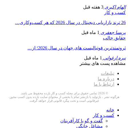
الهام اکبری
3 هفته قبل
کسب و کار
26 ترند بازاریابی دیجیتال در سال 2026 که هر کسب‌وکاری…
پریسا جعفری
1 ماه قبل
حقایق جالب
ثروتمندترین فوتبالیست های جهان در سال 2026؛ از…
نیره ارغوانی
1 ماه قبل
مشاهده پست های بیشتر
تبلیغات
درباره ما
ارتباط با ما
© 2026 تمامی حقوق برای مجله کسب و کار بازده محفوظ می باشد.
هرگونه نشر ، بازتولید یا بازنشر تمام یا بخشی از محتوای سایت بازده بدون کسب مجوز،
غیرقانونی است و تحت پیگرد قانونی قرار خواهد گرفت.
خانه
کسب و کار
گفت و گو با کارآفرینان
مشاغل خانگی