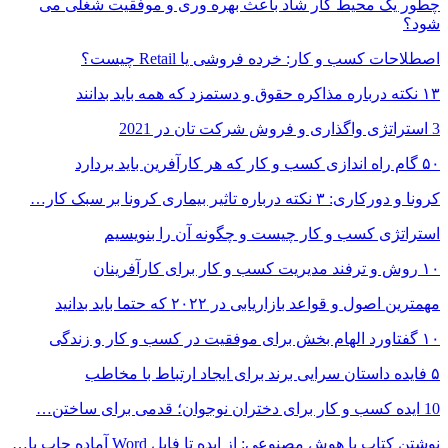
چطور یک محیط کار شاد باعث بهره وری و موفقیت شغلی می
شود؟
اصطلاحات کسب و کار: خرده فروشی یا Retail چیست؟
۱۳ نکته درباره مذاکره حقوق و دستمزد که همه باید بدانند
3 استراتژی واگذاری و فروش شرکت تان در 2021
۵۰ گام راه اندازی کسب و کار که هر کارآفرین باید بردارد
کرونا و دورکاری: ۳ نکته درباره تاثیر بیماری کرونا بر سبک کار…
استراتژی کسب و کار چیست و چگونه آن را بنویسیم
۱۰ روش و ترفند مدیریت کسب و کار برای کارآفرینان
مهمترین اصول و قواعد بازاریابی در ۲۰۲۲ که حتما باید بدانید
۱۰ گفتاورد الهام بخش برای موفقیت در کسب و کار و زندگی
۵ فایده داستان سرایی برند برای ایجاد ارتباط با مخاطب
10 ایده کسب و کار برای دختران نوجوان؛ قدمی برای ساختن…
نوشتن کتاب با هوش مصنوعی: از ایده تا فایل Word آماده چاپ با…