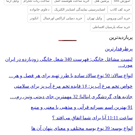
آموزش n8n
پرشین هتل
خرید ساعت هوشمند اصل
ساخت ربات تلگرام
وکیل ازما
خرید کف کاذب
اشنایدرسیتی نمایندگی اشنایدر الکتریک
دعاوی خانواده
خرید آنتی ویروس
وکیل تهران
خرید دمپایی کراکس اورجینال
انکودر
خرید سکه پارسیان اقساطی
پربازدیدترین
پرطرفدارترین
لیست مشاغل خانگی: فهرست 340 شغل خانگی زودبازده در ایران
مورد…
انواع سالاد: 50 نوع سالاد ساده با طرز تهیه برای هر فصل و هر…
خواص تخم مرغ آب پز: ۱۶ فایده تخم مرغ آب پز برای سلامتی
جاذبه های گردشگری ایتالیا: 32 مهمترین جای دیدنی ونیز، رم،…
91 بهترین اسم پسرانه قرآنی و مذهبی با معنی و منبع
ساعت 11:11 آیا برای شما اتفاق می‌افتد ؟
انواع بوسه: 39 نوع بوسه مختلف و معنای پنهان آن ها