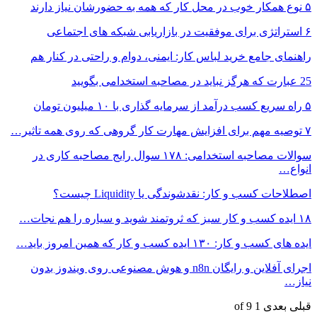
۵ نوع همکار خوب در محل کار که همه به حضورشان نیاز دارند
۶ استراتژی برای موفقیت در بازاریابی شبکه های اجتماعی
راهنمای جامع خرید لباس کار: ایمنی، دوام و راحتی در کنار هم
25 عبارت که هرگز نباید در مصاحبه استخدامی بگویید
۵ راه سریع کسب درآمد از سرمایه گذاری با ۱۰ میلیون تومان
۷ توصیه مهم برای افزایش مهارت کار گروهی که روی همه تاثیر…
سوالات مصاحبه استخدامی: ۱۷۸ سوال رایج مصاحبه کاری در
انواع…
اصطلاحات کسب و کار: نقدشوندگی یا Liquidity چیست؟
۱۸ ایده کسب و کار سبز که ثروتمند شوید و سیاره را هم نجات…
ایده های کسب و کار: ۱۳۰ ایده کسب و کار که همین امروز باید…
اجرای آفلاین و رایگان n8n و هوش مصنوعی روی ویندوز بدون
نیاز…
قبلی
بعدی
1 of 9