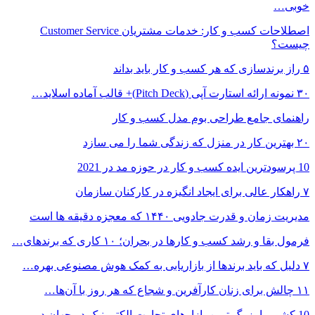
خوبی…
اصطلاحات کسب و کار: خدمات مشتریان Customer Service
چیست؟
۵ راز برندسازی که هر کسب و کار باید بداند
۳۰ نمونه ارائه استارت آپی (Pitch Deck)+ قالب آماده اسلاید…
راهنمای جامع طراحی بوم مدل کسب و کار
۲۰ بهترین کار در منزل که زندگی شما را می سازد
10 پرسودترین ایده کسب و کار در حوزه مد در 2021
۷ راهکار عالی برای ایجاد انگیزه در کارکنان سازمان
مدیریت زمان و قدرت جادویی ۱۴۴۰ که معجزه دقیقه ها است
فرمول بقا و رشد کسب و کارها در بحران؛ ۱۰ کاری که برندهای…
۷ دلیل که باید برندها از بازاریابی به کمک هوش مصنوعی بهره…
۱۱ چالش برای زنان کارآفرین و شجاع که هر روز با آن‌ها…
10 کشور با بزرگ ترین بازارهای تجارت الکترونیک در جهان در…