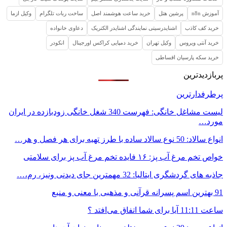
آموزش n8n
پرشین هتل
خرید ساعت هوشمند اصل
ساخت ربات تلگرام
وکیل ازما
خرید کف کاذب
اشنایدرسیتی نمایندگی اشنایدر الکتریک
دعاوی خانواده
خرید آنتی ویروس
وکیل تهران
خرید دمپایی کراکس اورجینال
انکودر
خرید سکه پارسیان اقساطی
پربازدیدترین
پرطرفدارترین
لیست مشاغل خانگی: فهرست 340 شغل خانگی زودبازده در ایران
مورد…
انواع سالاد: 50 نوع سالاد ساده با طرز تهیه برای هر فصل و هر…
خواص تخم مرغ آب پز: ۱۶ فایده تخم مرغ آب پز برای سلامتی
جاذبه های گردشگری ایتالیا: 32 مهمترین جای دیدنی ونیز، رم،…
91 بهترین اسم پسرانه قرآنی و مذهبی با معنی و منبع
ساعت 11:11 آیا برای شما اتفاق می‌افتد ؟