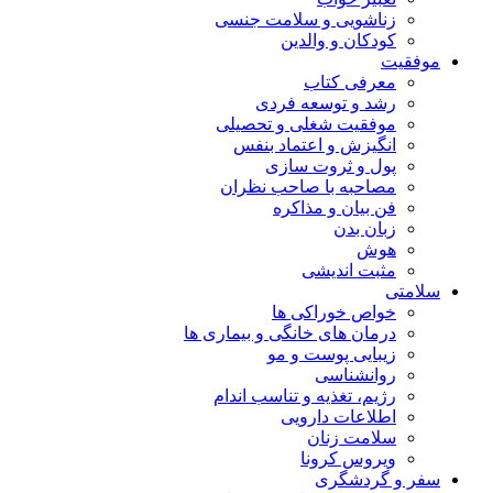
زناشویی و سلامت جنسی
کودکان و والدین
موفقیت
معرفی کتاب
رشد و توسعه فردی
موفقیت شغلی و تحصیلی
انگیزش و اعتماد بنفس
پول و ثروت سازی
مصاحبه با صاحب نظران
فن بیان و مذاکره
زبان بدن
هوش
مثبت اندیشی
سلامتی
خواص خوراکی ها
درمان های خانگی و بیماری ها
زیبایی پوست و مو
روانشناسی
رژیم، تغذیه و تناسب اندام
اطلاعات دارویی
سلامت زنان
ویروس کرونا
سفر و گردشگری