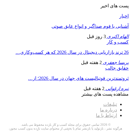
پست های اخیر
اخبار
آشنایی با فوم صداگیر و انواع عایق صوتی
الهام اکبری
3 روز قبل
کسب و کار
26 ترند بازاریابی دیجیتال در سال 2026 که هر کسب‌وکاری…
پریسا جعفری
2 هفته قبل
حقایق جالب
ثروتمندترین فوتبالیست های جهان در سال 2026؛ از…
نیره ارغوانی
2 هفته قبل
مشاهده پست های بیشتر
تبلیغات
درباره ما
ارتباط با ما
© 2026 تمامی حقوق برای مجله کسب و کار بازده محفوظ می باشد.
هرگونه نشر ، بازتولید یا بازنشر تمام یا بخشی از محتوای سایت بازده بدون کسب مجوز،