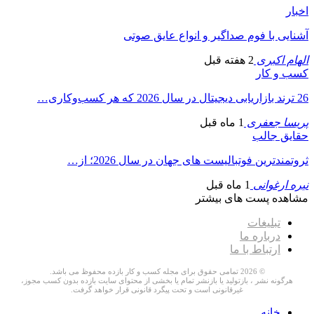
اخبار
آشنایی با فوم صداگیر و انواع عایق صوتی
الهام اکبری
2 هفته قبل
کسب و کار
26 ترند بازاریابی دیجیتال در سال 2026 که هر کسب‌وکاری…
پریسا جعفری
1 ماه قبل
حقایق جالب
ثروتمندترین فوتبالیست های جهان در سال 2026؛ از…
نیره ارغوانی
1 ماه قبل
مشاهده پست های بیشتر
تبلیغات
درباره ما
ارتباط با ما
© 2026 تمامی حقوق برای مجله کسب و کار بازده محفوظ می باشد.
هرگونه نشر ، بازتولید یا بازنشر تمام یا بخشی از محتوای سایت بازده بدون کسب مجوز،
غیرقانونی است و تحت پیگرد قانونی قرار خواهد گرفت.
خانه