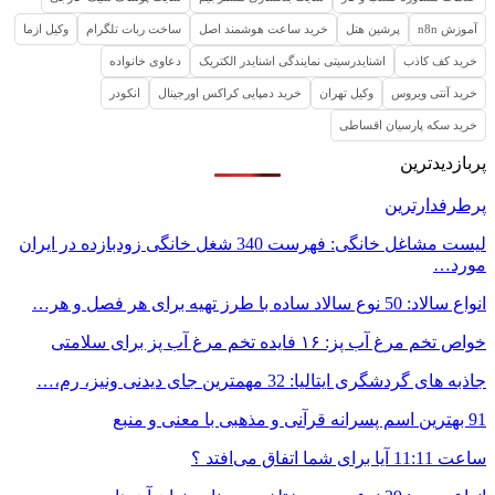
آموزش n8n
پرشین هتل
خرید ساعت هوشمند اصل
ساخت ربات تلگرام
وکیل ازما
خرید کف کاذب
اشنایدرسیتی نمایندگی اشنایدر الکتریک
دعاوی خانواده
خرید آنتی ویروس
وکیل تهران
خرید دمپایی کراکس اورجینال
انکودر
خرید سکه پارسیان اقساطی
پربازدیدترین
پرطرفدارترین
لیست مشاغل خانگی: فهرست 340 شغل خانگی زودبازده در ایران
مورد…
انواع سالاد: 50 نوع سالاد ساده با طرز تهیه برای هر فصل و هر…
خواص تخم مرغ آب پز: ۱۶ فایده تخم مرغ آب پز برای سلامتی
جاذبه های گردشگری ایتالیا: 32 مهمترین جای دیدنی ونیز، رم،…
91 بهترین اسم پسرانه قرآنی و مذهبی با معنی و منبع
ساعت 11:11 آیا برای شما اتفاق می‌افتد ؟