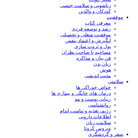
زناشویی و سلامت جنسی
کودکان و والدین
موفقیت
معرفی کتاب
رشد و توسعه فردی
موفقیت شغلی و تحصیلی
انگیزش و اعتماد بنفس
پول و ثروت سازی
مصاحبه با صاحب نظران
فن بیان و مذاکره
زبان بدن
هوش
مثبت اندیشی
سلامتی
خواص خوراکی ها
درمان های خانگی و بیماری ها
زیبایی پوست و مو
روانشناسی
رژیم، تغذیه و تناسب اندام
اطلاعات دارویی
سلامت زنان
ویروس کرونا
سفر و گردشگری