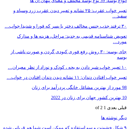
انواع بوسه: 39 نوع بوسه مختلف و معنای پنهان آن ها
تعبیر خواب عقرب: ۲۵ نشانه و تعبیر دیدن عقرب زرد وسیاه و
سفید…
۳۰ ترفند جذب جنس مخالف دختر یا پسر که فورا و شدیدا جواب…
تعویض شناسنامه قدیمی به جدید: مراحل، هزینه ها و مدارک
مورد…
جای بوسه: ۳۰ روش رفع فوری کبودی گردن و صورت ناشی از
بوسه
۱۰ تعبیر خواب شیر دادن به بچه ، کودک و نوزاد از نظر معبران…
تعبیر خواب افتادن دندان: ۱۱ نشانه دیدن دندان افتادن در خواب…
98 مورد از بهترین مشاغل خانگی پردرآمد برای زنان
10 بهترین کشور جهان برای زنان در 2022
قبلی
بعدی
1 of 2
دیگر نوشته ها
۹ شکل خشونت و سو استفاده که ممکن است شما هم قربانی شده