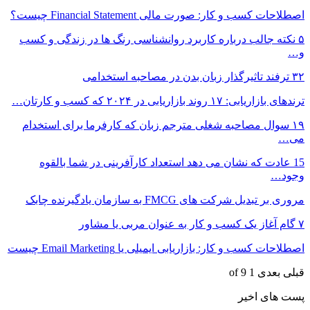
اصطلاحات کسب و کار: صورت مالی Financial Statement چیست؟
۵ نکته جالب درباره کاربرد روانشناسی رنگ ها در زندگی و کسب
و…
۳۲ ترفند تاثیرگذار زبان بدن در مصاحبه استخدامی
ترندهای بازاریابی: ۱۷ روند بازاریابی در ۲۰۲۴ که کسب و کارتان…
۱۹ سوال مصاحبه شغلی مترجم زبان که کارفرما برای استخدام
می…
15 عادت که نشان می دهد استعداد کارآفرینی در شما بالقوه
وجود…
مروری بر تبدیل شرکت های FMCG به سازمان یادگیرنده چابک
۷ گام آغاز یک کسب و کار به عنوان مربی یا مشاور
اصطلاحات کسب و کار: بازاریابی ایمیلی یا Email Marketing چیست
قبلی
بعدی
1 of 9
پست های اخیر