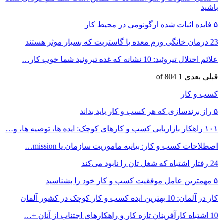
باشید
۵ فایده اثبات شده ارگونومی در محیط کار
23 درمان خانگی ورم معده یا گاستریت که بسیار موثر هستند
علائم اختلال تیروئید: 10 نشانه که غده تیروئید شما خوب کار…
قبلی
بعدی
1 of 804
کسب و کار
۵ راز برندسازی که هر کسب و کار باید بداند
۱۰۱ راهکار بازاریابی کسب و کارهای کوچک: ایده ها، توصیه ها، و…
اصطلاحات کسب و کار: بیانیه ماموریت سازمان یا mission…
24 رفتار اشتباه که شغل تان را نابود می‌کند
۵ مهمترین عامل موفقیت کسب و کار خود را بشناسید
کار در آلمان: 10 بهترین ایده کسب و کار کوچک در کشور آلمان
10 اشتباه کارآفرینان تازه کار و راهکارهای اجتناب از آنان +…