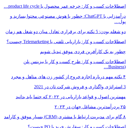
اصطلاحات کسب و کار: چرخه عمر محصول یا product life cycle…
درآمدزایی با ChatGPT: چطور با هوش مصنوعی محتوا بسازید و
پول…
دو شغله بودن: 5 نکته برای برقراری تعادل میان دو شغل هم زمان
اصطلاحات کسب و کار: بازاریابی تلفنی یا Telemarketing چیست؟
چطور به یک کارآفرین فردی موفق تبدیل شویم
اصطلاحات کسب و کار: طرح کسب و کار یا بیزینس پلن
(Business…
۴ نکته مهم درباره اجازه خروج از کشور زن های متاهل و مجرد
3 استراتژی واگذاری و فروش شرکت تان در 2021
مهمترین اصول و قواعد بازاریابی در ۲۰۲۲ که حتما باید بدانید
۲۵ پردرآمدترین مشاغل جهان در ۲۰۲۳
۸ گام برای مدیریت ارتباط با مشتری (CRM) بسیار موفق و کارامد
اصطلاحات کسب و کار: سفارش خرید یا PO چیست؟