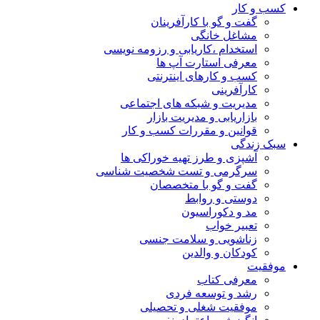
کسب و کار
گفت و گو با کارآفرینان
مشاغل خانگی
استخدام ،کاریابی و رزومه نویسی
معرفی استارت آپ ها
کسب و کارهای اینترنتی
کارآفرینی
مدیریت و شبکه های اجتماعی
بازاریابی و مدیریت بازار
قوانین و مقررات کسب و کار
سبک زندگی
آشپزی و طرز تهیه خوراکی ها
سرگرمی و تست شخصیت شناسی
گفت و گو با متخصصان
دوستی و روابط
مد و دکوراسیون
تعبیر خواب
زناشویی و سلامت جنسی
کودکان و والدین
موفقیت
معرفی کتاب
رشد و توسعه فردی
موفقیت شغلی و تحصیلی