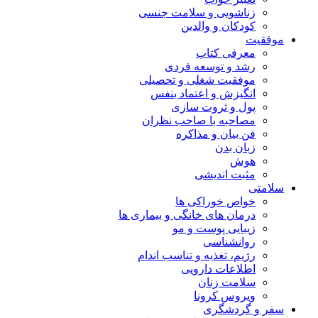
زناشویی و سلامت جنسی
کودکان و والدین
موفقیت
معرفی کتاب
رشد و توسعه فردی
موفقیت شغلی و تحصیلی
انگیزش و اعتماد بنفس
پول و ثروت سازی
مصاحبه با صاحب نظران
فن بیان و مذاکره
زبان بدن
هوش
مثبت اندیشی
سلامتی
خواص خوراکی ها
درمان های خانگی و بیماری ها
زیبایی پوست و مو
روانشناسی
رژیم، تغذیه و تناسب اندام
اطلاعات دارویی
سلامت زنان
ویروس کرونا
سفر و گردشگری