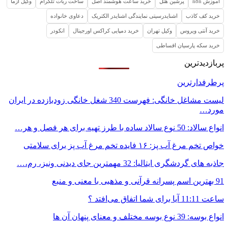
آموزش n8n
پرشین هتل
خرید ساعت هوشمند اصل
ساخت ربات تلگرام
وکیل ازما
خرید کف کاذب
اشنایدرسیتی نمایندگی اشنایدر الکتریک
دعاوی خانواده
خرید آنتی ویروس
وکیل تهران
خرید دمپایی کراکس اورجینال
انکودر
خرید سکه پارسیان اقساطی
پربازدیدترین
پرطرفدارترین
لیست مشاغل خانگی: فهرست 340 شغل خانگی زودبازده در ایران
مورد…
انواع سالاد: 50 نوع سالاد ساده با طرز تهیه برای هر فصل و هر…
خواص تخم مرغ آب پز: ۱۶ فایده تخم مرغ آب پز برای سلامتی
جاذبه های گردشگری ایتالیا: 32 مهمترین جای دیدنی ونیز، رم،…
91 بهترین اسم پسرانه قرآنی و مذهبی با معنی و منبع
ساعت 11:11 آیا برای شما اتفاق می‌افتد ؟
انواع بوسه: 39 نوع بوسه مختلف و معنای پنهان آن ها