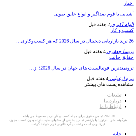
اخبار
آشنایی با فوم صداگیر و انواع عایق صوتی
الهام اکبری
2 هفته قبل
کسب و کار
26 ترند بازاریابی دیجیتال در سال 2026 که هر کسب‌وکاری…
پریسا جعفری
4 هفته قبل
حقایق جالب
ثروتمندترین فوتبالیست های جهان در سال 2026؛ از…
نیره ارغوانی
4 هفته قبل
مشاهده پست های بیشتر
تبلیغات
درباره ما
ارتباط با ما
© 2026 تمامی حقوق برای مجله کسب و کار بازده محفوظ می باشد.
هرگونه نشر ، بازتولید یا بازنشر تمام یا بخشی از محتوای سایت بازده بدون کسب مجوز،
غیرقانونی است و تحت پیگرد قانونی قرار خواهد گرفت.
خانه