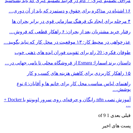
مراحل تصمیم گیری: 7 گام در فرآیند تصمیم گیری که باید بشناسید
۱۶ اشتباه در مذاکره برای حقوق و دستمزد که باید از آن دوری…
۴ مرحله برای ایجاد یک فرهنگ سازمانی قوی در برابر بحران ها
رفتار خرید مشتریان بعد از بحران: ۶ راهکار قطعی که فروش…
عذرخواهی در محیط کار: ۱۳ موقعیت در محل کار که نباید بگویید…
طوفان فکری: 20 راه برای تقویت فوران ایده های ذهنی خوب
داستان برند اسمارا: Esmara از فروشگاه محلی تا نامی جهانی در…
۱۵ راهکار کاربردی برای کاهش هزینه های کسب و کار
راهنمای لباس مناسب محل کار برای خانم ها و آقایان: 4 نوع
پوشش…
آموزش نصب n8n رایگان و حرفه‌ای روی سرور اوبونتو با Docker +
…
قبلی
بعدی
1 of 9
پست های اخیر