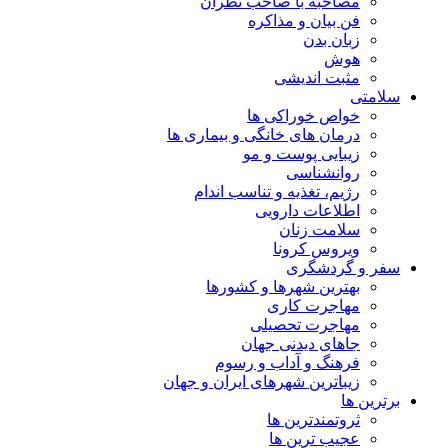
مصاحبه با صاحب نظران
فن بیان و مذاکره
زبان بدن
هوش
مثبت اندیشی
سلامتی
خواص خوراکی ها
درمان های خانگی و بیماری ها
زیبایی پوست و مو
روانشناسی
رژیم، تغذیه و تناسب اندام
اطلاعات دارویی
سلامت زنان
ویروس کرونا
سفر و گردشگری
بهترین شهرها و کشورها
مهاجرت کاری
مهاجرت تحصیلی
جاهای دیدنی جهان
فرهنگ و آداب و رسوم
زیباترین شهرهای ایران و جهان
برترین ها
ثروتمندترین ها
عجیب ترین ها