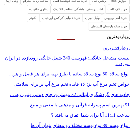
آموزش n8n
پرشین هتل
خرید ساعت هوشمند اصل
ساخت ربات تلگرام
وکیل ازما
خرید کف کاذب
اشنایدرسیتی نمایندگی اشنایدر الکتریک
دعاوی خانواده
خرید آنتی ویروس
وکیل تهران
خرید دمپایی کراکس اورجینال
انکودر
خرید سکه پارسیان اقساطی
پربازدیدترین
پرطرفدارترین
لیست مشاغل خانگی: فهرست 340 شغل خانگی زودبازده در ایران
مورد…
انواع سالاد: 50 نوع سالاد ساده با طرز تهیه برای هر فصل و هر…
خواص تخم مرغ آب پز: ۱۶ فایده تخم مرغ آب پز برای سلامتی
جاذبه های گردشگری ایتالیا: 32 مهمترین جای دیدنی ونیز، رم،…
91 بهترین اسم پسرانه قرآنی و مذهبی با معنی و منبع
ساعت 11:11 آیا برای شما اتفاق می‌افتد ؟
انواع بوسه: 39 نوع بوسه مختلف و معنای پنهان آن ها