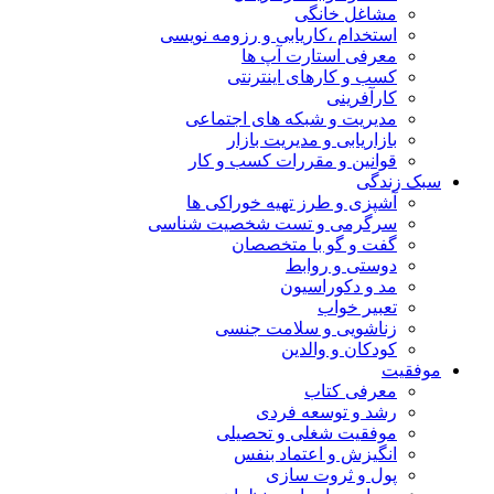
مشاغل خانگی
استخدام ،کاریابی و رزومه نویسی
معرفی استارت آپ ها
کسب و کارهای اینترنتی
کارآفرینی
مدیریت و شبکه های اجتماعی
بازاریابی و مدیریت بازار
قوانین و مقررات کسب و کار
سبک زندگی
آشپزی و طرز تهیه خوراکی ها
سرگرمی و تست شخصیت شناسی
گفت و گو با متخصصان
دوستی و روابط
مد و دکوراسیون
تعبیر خواب
زناشویی و سلامت جنسی
کودکان و والدین
موفقیت
معرفی کتاب
رشد و توسعه فردی
موفقیت شغلی و تحصیلی
انگیزش و اعتماد بنفس
پول و ثروت سازی