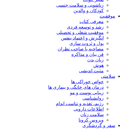
زناشویی و سلامت جنسی
کودکان و والدین
موفقیت
معرفی کتاب
رشد و توسعه فردی
موفقیت شغلی و تحصیلی
انگیزش و اعتماد بنفس
پول و ثروت سازی
مصاحبه با صاحب نظران
فن بیان و مذاکره
زبان بدن
هوش
مثبت اندیشی
سلامتی
خواص خوراکی ها
درمان های خانگی و بیماری ها
زیبایی پوست و مو
روانشناسی
رژیم، تغذیه و تناسب اندام
اطلاعات دارویی
سلامت زنان
ویروس کرونا
سفر و گردشگری