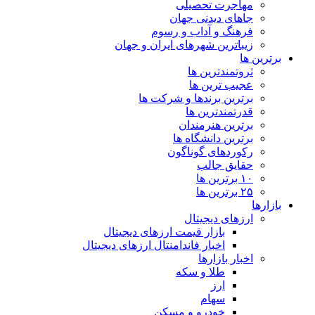
مهاجرت تحصیلی
جاهای دیدنی جهان
فرهنگ و آداب و رسوم
زیباترین شهرهای ایران و جهان
برترین ها
ثروتمندترین ها
عجیب ترین ها
برترین برندها و شرکت ها
قدرتمندترین ها
برترین هنرمندان
برترین دانشگاه ها
رکوردهای گوناگون
حقایق جالب
۱۰ برترین ها
۲۵ برترین ها
بازارها
ارزهای دیجیتال
بازار قیمت ارزهای دیجیتال
اخبار فاندامنتال ارزهای دیجیتال
اخبار بازارها
طلا و سکه
ارز
سهام
خودرو و مسکن