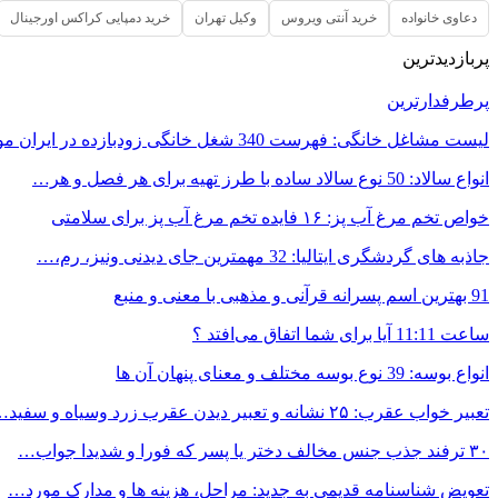
دعاوی خانواده
خرید آنتی ویروس
وکیل تهران
خرید دمپایی کراکس اورجینال
پربازدیدترین
پرطرفدارترین
لیست مشاغل خانگی: فهرست 340 شغل خانگی زودبازده در ایران مورد…
انواع سالاد: 50 نوع سالاد ساده با طرز تهیه برای هر فصل و هر…
خواص تخم مرغ آب پز: ۱۶ فایده تخم مرغ آب پز برای سلامتی
جاذبه های گردشگری ایتالیا: 32 مهمترین جای دیدنی ونیز، رم،…
91 بهترین اسم پسرانه قرآنی و مذهبی با معنی و منبع
ساعت 11:11 آیا برای شما اتفاق می‌افتد ؟
انواع بوسه: 39 نوع بوسه مختلف و معنای پنهان آن ها
تعبیر خواب عقرب: ۲۵ نشانه و تعبیر دیدن عقرب زرد وسیاه و سفید…
۳۰ ترفند جذب جنس مخالف دختر یا پسر که فورا و شدیدا جواب…
تعویض شناسنامه قدیمی به جدید: مراحل، هزینه ها و مدارک مورد…