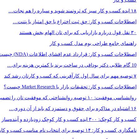
۱۸ ایده کسب و کار سبز که ثروتمند شوید و سیاره را هم نجات…
اصطلاحات کسب و کار: حق ثبت اختراع یا حق امتیاز یا پتنت…
۳۰ نقل قول درباره بازاریابی که برای تان الهام بخش هستند
راهنمای جامع طراحی بوم مدل کسب و کار
اصطلاحات کسب و کار: قرارداد عدم افشای اطلاعات (NDA) چیست؟
10 گام طلایی دکتر بوداقی در ساخت برند با کمترین هزینه برای…
۷ توصیه مهم برای سال اول کارآفرینی که کسب و کارتان رشد کند
اصطلاحات کسب و کار: تحقیقات بازار یا Market Research چیست؟
روانشناسی موفقیت: ۱۰ توصیه روانشناختی که موفقیت تان را تضمین…
۱۶ اشتباه در مذاکره برای حقوق و دستمزد که باید از آن دوری…
کسب و کار کوچک: ۳۰۰ ایده کسب و کار کوچک زودبازده و آینده‌ساز
نامگذاری کسب و کار: ۱۴ توصیه برای انتخاب نام مناسب کسب و کار…