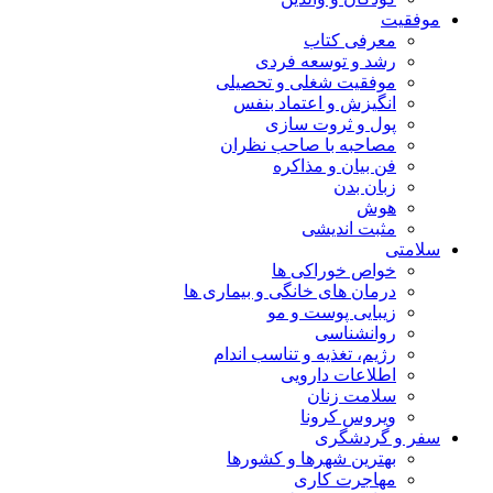
موفقیت
معرفی کتاب
رشد و توسعه فردی
موفقیت شغلی و تحصیلی
انگیزش و اعتماد بنفس
پول و ثروت سازی
مصاحبه با صاحب نظران
فن بیان و مذاکره
زبان بدن
هوش
مثبت اندیشی
سلامتی
خواص خوراکی ها
درمان های خانگی و بیماری ها
زیبایی پوست و مو
روانشناسی
رژیم، تغذیه و تناسب اندام
اطلاعات دارویی
سلامت زنان
ویروس کرونا
سفر و گردشگری
بهترین شهرها و کشورها
مهاجرت کاری