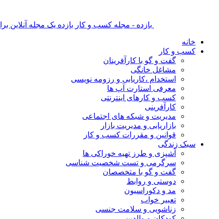
بازده - مجله کسب و کار بازده یک مجله آنلاین ب
خانه
کسب و کار
گفت و گو با کارآفرینان
مشاغل خانگی
استخدام ،کاریابی و رزومه نویسی
معرفی استارت آپ ها
کسب و کارهای اینترنتی
کارآفرینی
مدیریت و شبکه های اجتماعی
بازاریابی و مدیریت بازار
قوانین و مقررات کسب و کار
سبک زندگی
آشپزی و طرز تهیه خوراکی ها
سرگرمی و تست شخصیت شناسی
گفت و گو با متخصصان
دوستی و روابط
مد و دکوراسیون
تعبیر خواب
زناشویی و سلامت جنسی
کودکان و والدین