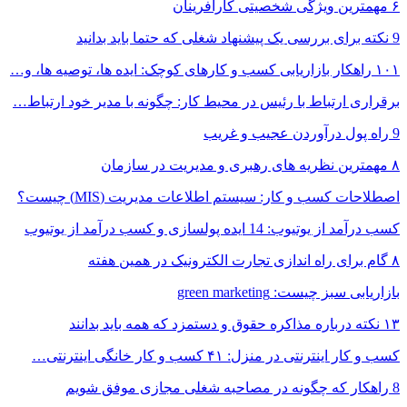
۶ مهمترین ویژگی شخصیتی کارآفرینان
9 نکته برای بررسی یک پیشنهاد شغلی که حتما باید بدانید
۱۰۱ راهکار بازاریابی کسب و کارهای کوچک: ایده ها، توصیه ها، و…
برقراری ارتباط با رئیس در محیط کار: چگونه با مدیر خود ارتباط…
9 راه پول درآوردن عجیب و غریب
۸ مهمترین نظریه های رهبری و مدیریت در سازمان
اصطلاحات کسب و کار: سیستم اطلاعات مدیریت (MIS) چیست؟
کسب درآمد از یوتیوب: 14 ایده پولسازی و کسب درآمد از یوتیوب
۸ گام برای راه اندازی تجارت الکترونیک در همین هفته
بازاریابی سبز چیست: green marketing
۱۳ نکته درباره مذاکره حقوق و دستمزد که همه باید بدانند
کسب و کار اینترنتی در منزل: ۴۱ کسب و کار خانگی اینترنتی…
8 راهکار که چگونه در مصاحبه شغلی مجازی موفق شویم