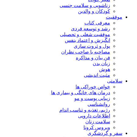
زناشویی و سلامت جنسی
کودکان و والدین
موفقیت
معرفی کتاب
رشد و توسعه فردی
موفقیت شغلی و تحصیلی
انگیزش و اعتماد بنفس
پول و ثروت سازی
مصاحبه با صاحب نظران
فن بیان و مذاکره
زبان بدن
هوش
مثبت اندیشی
سلامتی
خواص خوراکی ها
درمان های خانگی و بیماری ها
زیبایی پوست و مو
روانشناسی
رژیم، تغذیه و تناسب اندام
اطلاعات دارویی
سلامت زنان
ویروس کرونا
سفر و گردشگری