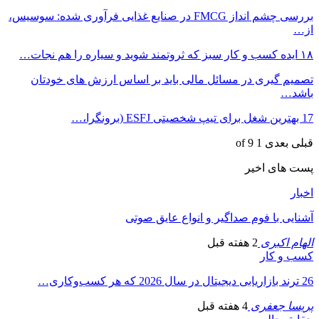
بررسی چشم انداز FMCG در صنایع غذایی فرآوری شده: سوسیس،
از…
۱۸ ایده کسب و کار سبز که ثروتمند شوید و سیاره را هم نجات…
تصمیم گیری در مسائل مالی باید بر اساس ارزش های خودتان
باشد…
17 بهترین شغل برای تیپ شخصیتی ESFJ (برونگرا،…
قبلی
بعدی
1 of 9
پست های اخیر
اخبار
آشنایی با فوم صداگیر و انواع عایق صوتی
الهام اکبری
2 هفته قبل
کسب و کار
26 ترند بازاریابی دیجیتال در سال 2026 که هر کسب‌وکاری…
پریسا جعفری
4 هفته قبل