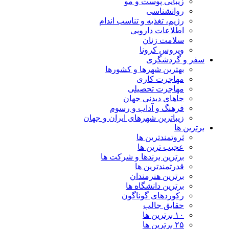
زیبایی پوست و مو
روانشناسی
رژیم، تغذیه و تناسب اندام
اطلاعات دارویی
سلامت زنان
ویروس کرونا
سفر و گردشگری
بهترین شهرها و کشورها
مهاجرت کاری
مهاجرت تحصیلی
جاهای دیدنی جهان
فرهنگ و آداب و رسوم
زیباترین شهرهای ایران و جهان
برترین ها
ثروتمندترین ها
عجیب ترین ها
برترین برندها و شرکت ها
قدرتمندترین ها
برترین هنرمندان
برترین دانشگاه ها
رکوردهای گوناگون
حقایق جالب
۱۰ برترین ها
۲۵ برترین ها