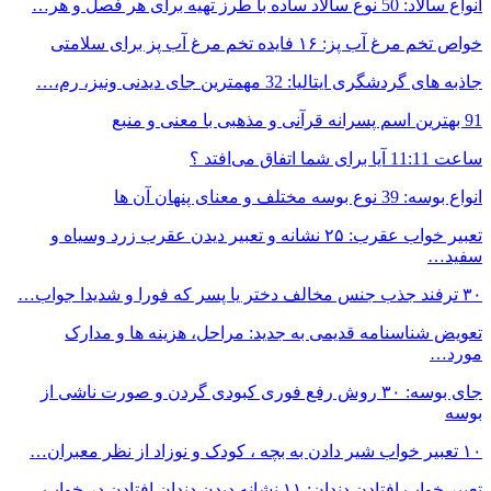
انواع سالاد: 50 نوع سالاد ساده با طرز تهیه برای هر فصل و هر…
خواص تخم مرغ آب پز: ۱۶ فایده تخم مرغ آب پز برای سلامتی
جاذبه های گردشگری ایتالیا: 32 مهمترین جای دیدنی ونیز، رم،…
91 بهترین اسم پسرانه قرآنی و مذهبی با معنی و منبع
ساعت 11:11 آیا برای شما اتفاق می‌افتد ؟
انواع بوسه: 39 نوع بوسه مختلف و معنای پنهان آن ها
تعبیر خواب عقرب: ۲۵ نشانه و تعبیر دیدن عقرب زرد وسیاه و
سفید…
۳۰ ترفند جذب جنس مخالف دختر یا پسر که فورا و شدیدا جواب…
تعویض شناسنامه قدیمی به جدید: مراحل، هزینه ها و مدارک
مورد…
جای بوسه: ۳۰ روش رفع فوری کبودی گردن و صورت ناشی از
بوسه
۱۰ تعبیر خواب شیر دادن به بچه ، کودک و نوزاد از نظر معبران…
تعبیر خواب افتادن دندان: ۱۱ نشانه دیدن دندان افتادن در خواب…