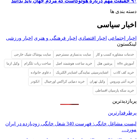
۹۰ حقیقت مهم درباره‌ هولوکاست که مردم جهان باید بدانند
دسته بندی ها
اخبار سیاسی
اخبار اجتماعی
اخبار اقتصادی
اخبار فرهنگی و هنری
اخبار ورزشی
لینکستون
خدمات مشاوره کسب و کار
سایت بدنسازی مسترجیم
سایت پوشاک شیک خارجی
آموزش n8n
پرشین هتل
خرید ساعت هوشمند اصل
ساخت ربات تلگرام
وکیل ازما
خرید کف کاذب
اشنایدرسیتی نمایندگی اشنایدر الکتریک
دعاوی خانواده
خرید آنتی ویروس
وکیل تهران
خرید دمپایی کراکس اورجینال
انکودر
خرید سکه پارسیان اقساطی
پربازدیدترین
پرطرفدارترین
لیست مشاغل خانگی: فهرست 340 شغل خانگی زودبازده در ایران
مورد…