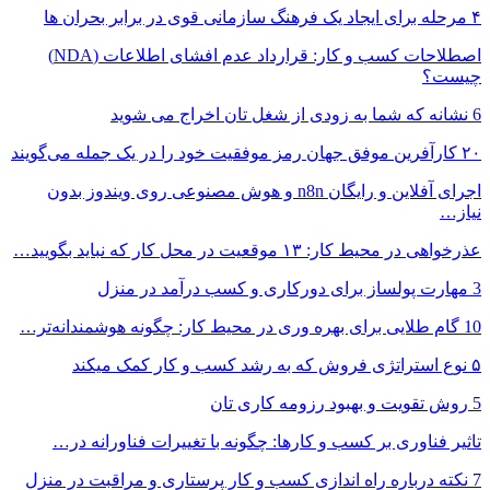
۴ مرحله برای ایجاد یک فرهنگ سازمانی قوی در برابر بحران ها
اصطلاحات کسب و کار: قرارداد عدم افشای اطلاعات (NDA)
چیست؟
6 نشانه که شما به زودی از شغل تان اخراج می شوید
۲۰ کارآفرین موفق جهان رمز موفقیت خود را در یک جمله می‌گویند
اجرای آفلاین و رایگان n8n و هوش مصنوعی روی ویندوز بدون
نیاز…
عذرخواهی در محیط کار: ۱۳ موقعیت در محل کار که نباید بگویید…
3 مهارت پولساز برای دورکاری و کسب درآمد در منزل
10 گام طلایی برای بهره وری در محیط کار: چگونه هوشمندانه‌تر…
۵ نوع استراتژی فروش که به رشد کسب و کار کمک میکند
5 روش تقویت و بهبود رزومه کاری تان
تاثیر فناوری بر کسب و کارها: چگونه با تغییرات فناورانه در…
7 نکته درباره راه اندازی کسب و کار پرستاری و مراقبت در منزل