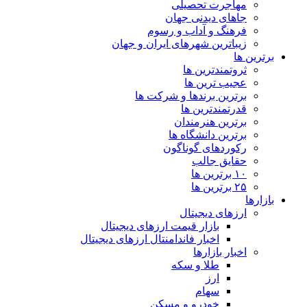
مهاجرت تحصیلی
جاهای دیدنی جهان
فرهنگ و آداب و رسوم
زیباترین شهرهای ایران و جهان
برترین ها
ثروتمندترین ها
عجیب ترین ها
برترین برندها و شرکت ها
قدرتمندترین ها
برترین هنرمندان
برترین دانشگاه ها
رکوردهای گوناگون
حقایق جالب
۱۰ برترین ها
۲۵ برترین ها
بازارها
ارزهای دیجیتال
بازار قیمت ارزهای دیجیتال
اخبار فاندامنتال ارزهای دیجیتال
اخبار بازارها
طلا و سکه
ارز
سهام
خودرو و مسکن