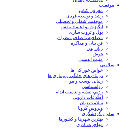
موفقیت
معرفی کتاب
رشد و توسعه فردی
موفقیت شغلی و تحصیلی
انگیزش و اعتماد بنفس
پول و ثروت سازی
مصاحبه با صاحب نظران
فن بیان و مذاکره
زبان بدن
هوش
مثبت اندیشی
سلامتی
خواص خوراکی ها
درمان های خانگی و بیماری ها
زیبایی پوست و مو
روانشناسی
رژیم، تغذیه و تناسب اندام
اطلاعات دارویی
سلامت زنان
ویروس کرونا
سفر و گردشگری
بهترین شهرها و کشورها
مهاجرت کاری