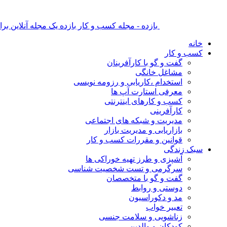
بازده - مجله کسب و کار بازده یک مجله آنلاین ب
خانه
کسب و کار
گفت و گو با کارآفرینان
مشاغل خانگی
استخدام ،کاریابی و رزومه نویسی
معرفی استارت آپ ها
کسب و کارهای اینترنتی
کارآفرینی
مدیریت و شبکه های اجتماعی
بازاریابی و مدیریت بازار
قوانین و مقررات کسب و کار
سبک زندگی
آشپزی و طرز تهیه خوراکی ها
سرگرمی و تست شخصیت شناسی
گفت و گو با متخصصان
دوستی و روابط
مد و دکوراسیون
تعبیر خواب
زناشویی و سلامت جنسی
کودکان و والدین