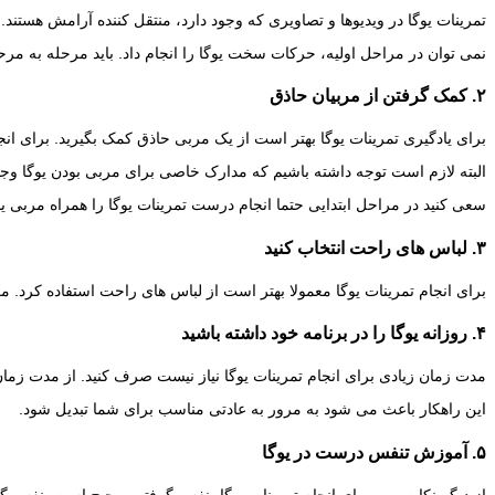
تمرینات یوگا در ویدیوها و تصاویری که وجود دارد، منتقل کننده آرامش هستند. ام
نمی توان در مراحل اولیه، حرکات سخت یوگا را انجام داد. باید مرحله به مرح
۲. کمک گرفتن از مربیان حاذق
برای یادگیری تمرینات یوگا بهتر است از یک مربی حاذق کمک بگیرید. برای انجا
البته لازم است توجه داشته باشیم که مدارک خاصی برای مربی بودن یوگا وجود
سعی کنید در مراحل ابتدایی حتما انجام درست تمرینات یوگا را همراه مربی یاد 
۳. لباس های راحت انتخاب کنید
برای انجام تمرینات یوگا معمولا بهتر است از لباس های راحت استفاده کرد. 
۴. روزانه یوگا را در برنامه خود داشته باشید
مدت زمان زیادی برای انجام تمرینات یوگا نیاز نیست صرف کنید. از مدت زمان 20 دقیقه در روز شروع کنید و سپس به مرور این مدت زمان را افزایش ده
این راهکار باعث می شود به مرور به عادتی مناسب برای شما تبدیل شود.
۵. آموزش تنفس درست در یوگا
از دیگر نکات مهم برای انجام تمرینات یوگا، نفس گرفتن صحیح است. نفس گ