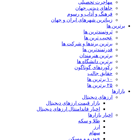
مهاجرت تحصیلی
جاهای دیدنی جهان
فرهنگ و آداب و رسوم
زیباترین شهرهای ایران و جهان
برترین ها
ثروتمندترین ها
عجیب ترین ها
برترین برندها و شرکت ها
قدرتمندترین ها
برترین هنرمندان
برترین دانشگاه ها
رکوردهای گوناگون
حقایق جالب
۱۰ برترین ها
۲۵ برترین ها
بازارها
ارزهای دیجیتال
بازار قیمت ارزهای دیجیتال
اخبار فاندامنتال ارزهای دیجیتال
اخبار بازارها
طلا و سکه
ارز
سهام
خودرو و مسکن