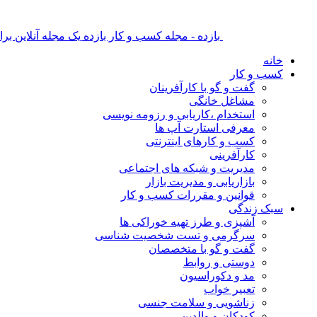
بازده - مجله کسب و کار بازده یک مجله آنلاین ب
خانه
کسب و کار
گفت و گو با کارآفرینان
مشاغل خانگی
استخدام ،کاریابی و رزومه نویسی
معرفی استارت آپ ها
کسب و کارهای اینترنتی
کارآفرینی
مدیریت و شبکه های اجتماعی
بازاریابی و مدیریت بازار
قوانین و مقررات کسب و کار
سبک زندگی
آشپزی و طرز تهیه خوراکی ها
سرگرمی و تست شخصیت شناسی
گفت و گو با متخصصان
دوستی و روابط
مد و دکوراسیون
تعبیر خواب
زناشویی و سلامت جنسی
کودکان و والدین