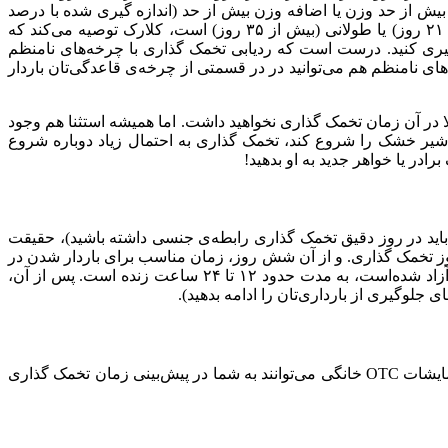
بیش از حد وزن یا اضافه وزن بیش از حد (اندازه گیری شده با درصد
چربی بدن) – ممکن است بر قاعدگی و تخمک گذاری تاثیر بگذارند. اگر چرخه‌های قاعدگی‌تان نامنظم است یا دوره‌های‌تان کوتاه (کم‌تر از ۲۱ روز) یا طولانی (بیش از ۳۵ روز) است، کلارک توصیه می‌کند که
یری کنید. درست است که ردیابی تخمک گذاری با چرخه‌های نامنظم
گی رخ می‌دهد، بنابراین حتی در دوره‌های نامنظم هم می‌توانید در در قسمتی از چرخه‌ی قاعدگی‌تان باردار
مالا در آن زمان تخمک گذاری نخواهید داشت. اما همیشه استثنا هم وجود
 یا شیر خشک را شروع کند، تخمک گذاری به احتمال زیاد دوباره شروع
ادر یا خواهر جدید به او بدهید!
 باید در روز دقیق تخمک گذاری رابطه‌ی جنسی داشته باشید)، حقیقت
روز تخمک گذاری. و از آن شش روز، زمان مناسب برای باردار شدن در
طول دو تا سه روز قبل از تخمک گذاری و روز تخمک گذاری است، یعنی زمانی که در بالاترین سطح باروری قرار دارید. هنگامی که تخمک آزاد شده‌است، به مدت حدود ۱۲ تا ۲۴ ساعت زنده است. پس از آن،
ی جلوگیری از بارداری‌تان را ادامه بدهید).
فرقی نمی‌کند که در حال تلاش برای بارداری هستید یا صرفا می‌خواهید نشانه‌های تخمک گذاری بدن‌تان را بدانید، این شاخص‌ها، از جمله آزمایشات OTC خانگی می‌توانند به شما در پیش‌بینی زمان تخمک گذاری