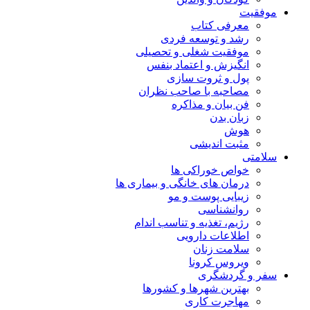
موفقیت
معرفی کتاب
رشد و توسعه فردی
موفقیت شغلی و تحصیلی
انگیزش و اعتماد بنفس
پول و ثروت سازی
مصاحبه با صاحب نظران
فن بیان و مذاکره
زبان بدن
هوش
مثبت اندیشی
سلامتی
خواص خوراکی ها
درمان های خانگی و بیماری ها
زیبایی پوست و مو
روانشناسی
رژیم، تغذیه و تناسب اندام
اطلاعات دارویی
سلامت زنان
ویروس کرونا
سفر و گردشگری
بهترین شهرها و کشورها
مهاجرت کاری