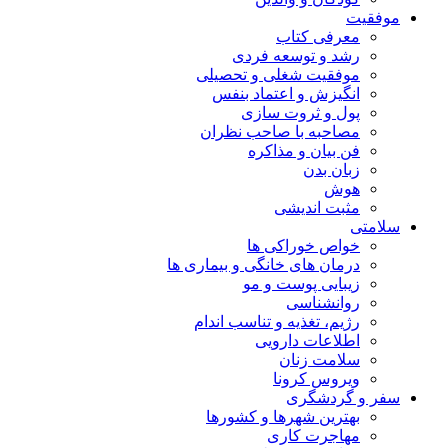
موفقیت
معرفی کتاب
رشد و توسعه فردی
موفقیت شغلی و تحصیلی
انگیزش و اعتماد بنفس
پول و ثروت سازی
مصاحبه با صاحب نظران
فن بیان و مذاکره
زبان بدن
هوش
مثبت اندیشی
سلامتی
خواص خوراکی ها
درمان های خانگی و بیماری ها
زیبایی پوست و مو
روانشناسی
رژیم، تغذیه و تناسب اندام
اطلاعات دارویی
سلامت زنان
ویروس کرونا
سفر و گردشگری
بهترین شهرها و کشورها
مهاجرت کاری