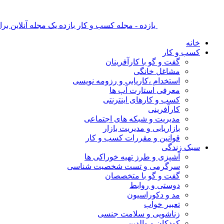
بازده - مجله کسب و کار بازده یک مجله آنلاین ب
خانه
کسب و کار
گفت و گو با کارآفرینان
مشاغل خانگی
استخدام ،کاریابی و رزومه نویسی
معرفی استارت آپ ها
کسب و کارهای اینترنتی
کارآفرینی
مدیریت و شبکه های اجتماعی
بازاریابی و مدیریت بازار
قوانین و مقررات کسب و کار
سبک زندگی
آشپزی و طرز تهیه خوراکی ها
سرگرمی و تست شخصیت شناسی
گفت و گو با متخصصان
دوستی و روابط
مد و دکوراسیون
تعبیر خواب
زناشویی و سلامت جنسی
کودکان و والدین