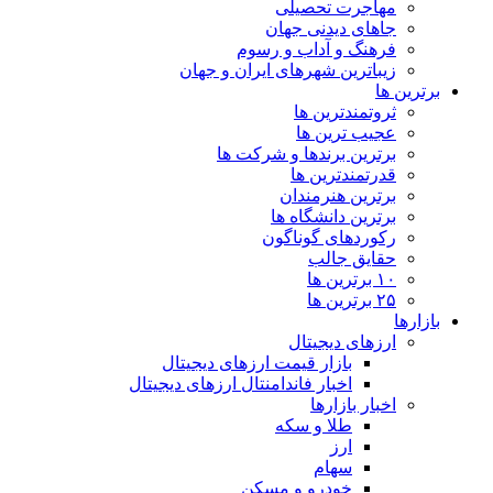
مهاجرت تحصیلی
جاهای دیدنی جهان
فرهنگ و آداب و رسوم
زیباترین شهرهای ایران و جهان
برترین ها
ثروتمندترین ها
عجیب ترین ها
برترین برندها و شرکت ها
قدرتمندترین ها
برترین هنرمندان
برترین دانشگاه ها
رکوردهای گوناگون
حقایق جالب
۱۰ برترین ها
۲۵ برترین ها
بازارها
ارزهای دیجیتال
بازار قیمت ارزهای دیجیتال
اخبار فاندامنتال ارزهای دیجیتال
اخبار بازارها
طلا و سکه
ارز
سهام
خودرو و مسکن