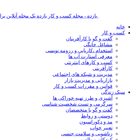
بازده - مجله کسب و کار بازده یک مجله آنلاین ب
خانه
کسب و کار
گفت و گو با کارآفرینان
مشاغل خانگی
استخدام ،کاریابی و رزومه نویسی
معرفی استارت آپ ها
کسب و کارهای اینترنتی
کارآفرینی
مدیریت و شبکه های اجتماعی
بازاریابی و مدیریت بازار
قوانین و مقررات کسب و کار
سبک زندگی
آشپزی و طرز تهیه خوراکی ها
سرگرمی و تست شخصیت شناسی
گفت و گو با متخصصان
دوستی و روابط
مد و دکوراسیون
تعبیر خواب
زناشویی و سلامت جنسی
کودکان و والدین