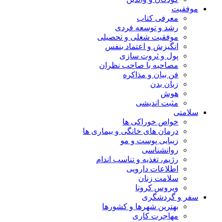
موفقیت
معرفی کتاب
رشد و توسعه فردی
موفقیت شغلی و تحصیلی
انگیزش و اعتماد بنفس
پول و ثروت سازی
مصاحبه با صاحب نظران
فن بیان و مذاکره
زبان بدن
هوش
مثبت اندیشی
سلامتی
خواص خوراکی ها
درمان های خانگی و بیماری ها
زیبایی پوست و مو
روانشناسی
رژیم، تغذیه و تناسب اندام
اطلاعات دارویی
سلامت زنان
ویروس کرونا
سفر و گردشگری
بهترین شهرها و کشورها
مهاجرت کاری