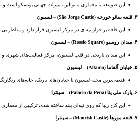
این صومعه با معماری مانوئلین، میراث جهانی یونسکو است و نما
۳. قلعه سائو خورخه (São Jorge Castle) – لیسبون
این قلعه بر فراز تپه‌ای در مرکز لیسبون قرار دارد و مناظر بی‌
۴. میدان روسیو (Rossio Square) – لیسبون
این میدان تاریخی در قلب لیسبون، مرکز فعالیت‌های شهری و ف
۵. خیابان آلفاما (Alfama) – لیسبون
قدیمی‌ترین محله لیسبون با خیابان‌های باریک، خانه‌های رنگار
۶. پارک ملی پنا (Palácio da Pena) – سینترا
این کاخ زیبا که روی تپه‌ای بلند ساخته شده، ترکیبی از معماری
۷. قلعه مورها (Moorish Castle) – سینترا