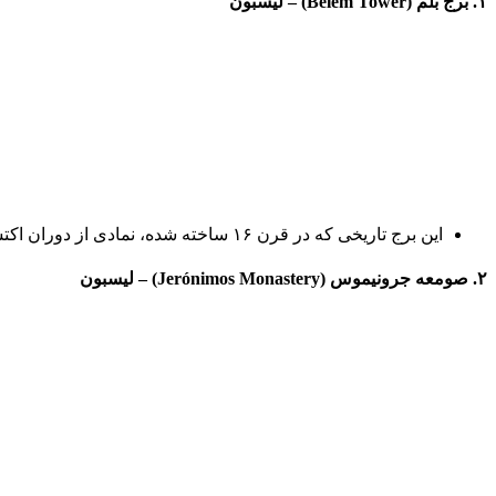
۱. برج بلم (Belém Tower) – لیسبون
این برج تاریخی که در قرن ۱۶ ساخته شده، نمادی از دوران اکتشاف پرتغال و یکی از جاهای دیدنی پرتغال است. در نزدیکی رودخانه تاگوس قرار دارد و معماری گوتیک-مانوئلین چشمگیری دارد.
۲. صومعه جرونیموس (Jerónimos Monastery) – لیسبون