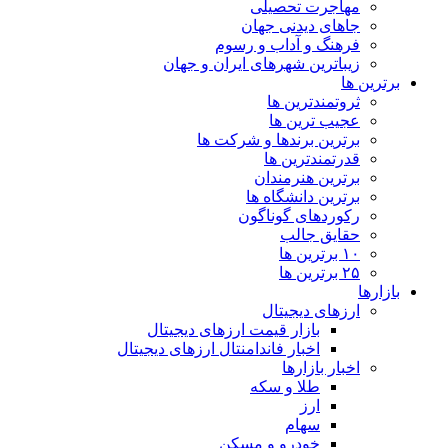
مهاجرت تحصیلی
جاهای دیدنی جهان
فرهنگ و آداب و رسوم
زیباترین شهرهای ایران و جهان
برترین ها
ثروتمندترین ها
عجیب ترین ها
برترین برندها و شرکت ها
قدرتمندترین ها
برترین هنرمندان
برترین دانشگاه ها
رکوردهای گوناگون
حقایق جالب
۱۰ برترین ها
۲۵ برترین ها
بازارها
ارزهای دیجیتال
بازار قیمت ارزهای دیجیتال
اخبار فاندامنتال ارزهای دیجیتال
اخبار بازارها
طلا و سکه
ارز
سهام
خودرو و مسکن