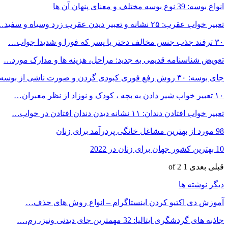
انواع بوسه: 39 نوع بوسه مختلف و معنای پنهان آن ها
تعبیر خواب عقرب: ۲۵ نشانه و تعبیر دیدن عقرب زرد وسیاه و سفید…
۳۰ ترفند جذب جنس مخالف دختر یا پسر که فورا و شدیدا جواب…
تعویض شناسنامه قدیمی به جدید: مراحل، هزینه ها و مدارک مورد…
جای بوسه: ۳۰ روش رفع فوری کبودی گردن و صورت ناشی از بوسه
۱۰ تعبیر خواب شیر دادن به بچه ، کودک و نوزاد از نظر معبران…
تعبیر خواب افتادن دندان: ۱۱ نشانه دیدن دندان افتادن در خواب…
98 مورد از بهترین مشاغل خانگی پردرآمد برای زنان
10 بهترین کشور جهان برای زنان در 2022
قبلی
بعدی
1 of 2
دیگر نوشته ها
آموزش دی اکتیو کردن اینستاگرام – انواع روش های حذف…
جاذبه های گردشگری ایتالیا: 32 مهمترین جای دیدنی ونیز، رم،…