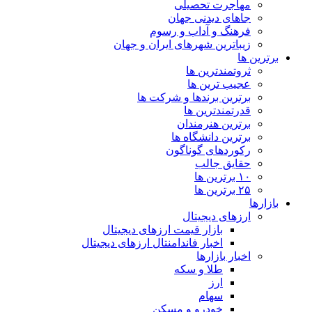
مهاجرت تحصیلی
جاهای دیدنی جهان
فرهنگ و آداب و رسوم
زیباترین شهرهای ایران و جهان
برترین ها
ثروتمندترین ها
عجیب ترین ها
برترین برندها و شرکت ها
قدرتمندترین ها
برترین هنرمندان
برترین دانشگاه ها
رکوردهای گوناگون
حقایق جالب
۱۰ برترین ها
۲۵ برترین ها
بازارها
ارزهای دیجیتال
بازار قیمت ارزهای دیجیتال
اخبار فاندامنتال ارزهای دیجیتال
اخبار بازارها
طلا و سکه
ارز
سهام
خودرو و مسکن