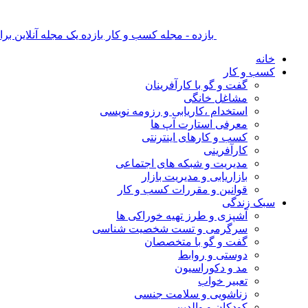
بازده - مجله کسب و کار بازده یک مجله آنلاین ب
خانه
کسب و کار
گفت و گو با کارآفرینان
مشاغل خانگی
استخدام ،کاریابی و رزومه نویسی
معرفی استارت آپ ها
کسب و کارهای اینترنتی
کارآفرینی
مدیریت و شبکه های اجتماعی
بازاریابی و مدیریت بازار
قوانین و مقررات کسب و کار
سبک زندگی
آشپزی و طرز تهیه خوراکی ها
سرگرمی و تست شخصیت شناسی
گفت و گو با متخصصان
دوستی و روابط
مد و دکوراسیون
تعبیر خواب
زناشویی و سلامت جنسی
کودکان و والدین