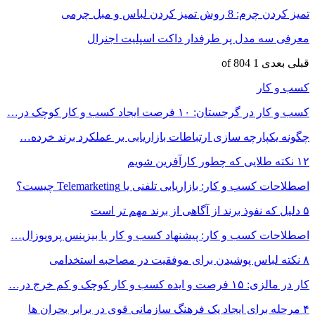
تمیز کردن چرم: 8 روش تمیز کردن لباس و مبل چرمی
معرفی سه مدل پر طرفدار داکت اسپلیت اجنرال
قبلی
بعدی
1 of 804
کسب و کار
کسب و کار در گرجستان: ۱۰ فرصت ایجاد کسب و کار کوچک در…
چگونه یکپارچه سازی ارتباطات بازاریابی بر عملکرد برند خرده…
۱۲ نکته طلایی که چطور کارآفرین شویم
اصطلاحات کسب و کار: بازاریابی تلفنی یا Telemarketing چیست؟
۵ دلیل که نفوذ برند از آگاهی از برند مهم تر است
اصطلاحات کسب و کار: پیشنهاد کسب و کار یا بیزینس پروپوزال…
۸ نکته‌ لباس پوشیدن برای موفقیت در مصاحبه استخدامی
کار در مالزی: ۱۵ فرصت و ایده کسب و کار کوچک و کم خرج در…
۴ مرحله برای ایجاد یک فرهنگ سازمانی قوی در برابر بحران ها