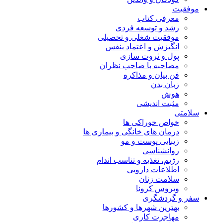
موفقیت
معرفی کتاب
رشد و توسعه فردی
موفقیت شغلی و تحصیلی
انگیزش و اعتماد بنفس
پول و ثروت سازی
مصاحبه با صاحب نظران
فن بیان و مذاکره
زبان بدن
هوش
مثبت اندیشی
سلامتی
خواص خوراکی ها
درمان های خانگی و بیماری ها
زیبایی پوست و مو
روانشناسی
رژیم، تغذیه و تناسب اندام
اطلاعات دارویی
سلامت زنان
ویروس کرونا
سفر و گردشگری
بهترین شهرها و کشورها
مهاجرت کاری