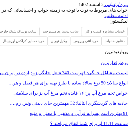
نیره ارغوانی
2 اسفند 1402
خواب های مربوط به توت با توجه به زمینه خواب و احساساتی که در طو
ادامه مطلب
لینکستون
خدمات مشاوره کسب و کار
سایت بدنسازی مسترجیم
سایت پوشاک شیک خارجی
دعاوی خانواده
خرید آنتی ویروس
وکیل تهران
خرید دمپایی کراکس اورجینال
پربازدیدترین
پرطرفدارترین
لیست مشاغل خانگی: فهرست 340 شغل خانگی زودبازده در ایران مورد…
انواع سالاد: 50 نوع سالاد ساده با طرز تهیه برای هر فصل و هر…
خواص تخم مرغ آب پز: ۱۶ فایده تخم مرغ آب پز برای سلامتی
جاذبه های گردشگری ایتالیا: 32 مهمترین جای دیدنی ونیز، رم،…
91 بهترین اسم پسرانه قرآنی و مذهبی با معنی و منبع
ساعت 11:11 آیا برای شما اتفاق می‌افتد ؟