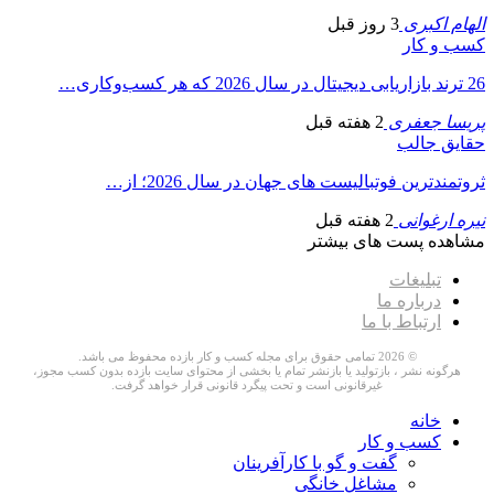
الهام اکبری
3 روز قبل
کسب و کار
26 ترند بازاریابی دیجیتال در سال 2026 که هر کسب‌وکاری…
پریسا جعفری
2 هفته قبل
حقایق جالب
ثروتمندترین فوتبالیست های جهان در سال 2026؛ از…
نیره ارغوانی
2 هفته قبل
مشاهده پست های بیشتر
تبلیغات
درباره ما
ارتباط با ما
© 2026 تمامی حقوق برای مجله کسب و کار بازده محفوظ می باشد.
هرگونه نشر ، بازتولید یا بازنشر تمام یا بخشی از محتوای سایت بازده بدون کسب مجوز،
غیرقانونی است و تحت پیگرد قانونی قرار خواهد گرفت.
خانه
کسب و کار
گفت و گو با کارآفرینان
مشاغل خانگی