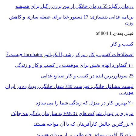
درمان زگیل: 55 درمان خانگی از بین بردن زگیل برای همیشه
برنامه غذایی بدنسازی: 17 دستور غذا برای عضله سازی و کاهش
وزن
قبلی
بعدی
1 of 804
کسب و کار
اصطلاحات کسب و کار: مرکز رشد یا انکوباتور Incubator چیست؟
۱۰ گفتاورد الهام بخش برای موفقیت در کسب و کار و زندگی
25 سودآورترین ایده در کسب و کار صنایع غذایی
لیست مشاغل خانگی: فهرست 340 شغل خانگی زودبازده در ایران
مورد…
۲۰ بهترین کار در منزل که زندگی شما را می سازد
مروری بر تبدیل شرکت های FMCG به سازمان یادگیرنده چابک
۷ بزرگترین چالش کارآفرینان که با آن مواجه هستند
زنان کارآفرین موفق جاه طلب تر از مردان هستند