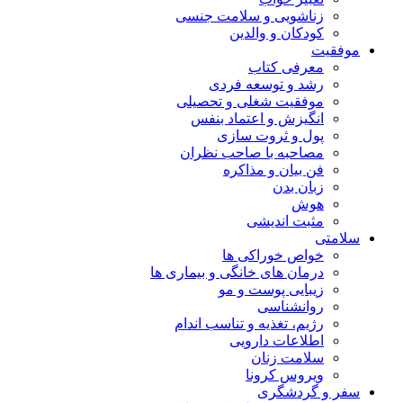
زناشویی و سلامت جنسی
کودکان و والدین
موفقیت
معرفی کتاب
رشد و توسعه فردی
موفقیت شغلی و تحصیلی
انگیزش و اعتماد بنفس
پول و ثروت سازی
مصاحبه با صاحب نظران
فن بیان و مذاکره
زبان بدن
هوش
مثبت اندیشی
سلامتی
خواص خوراکی ها
درمان های خانگی و بیماری ها
زیبایی پوست و مو
روانشناسی
رژیم، تغذیه و تناسب اندام
اطلاعات دارویی
سلامت زنان
ویروس کرونا
سفر و گردشگری