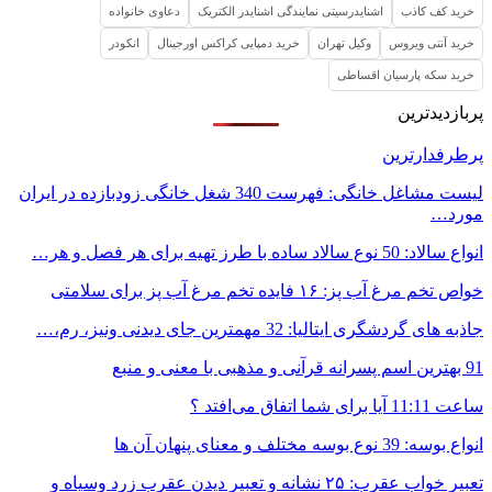
خرید کف کاذب
اشنایدرسیتی نمایندگی اشنایدر الکتریک
دعاوی خانواده
خرید آنتی ویروس
وکیل تهران
خرید دمپایی کراکس اورجینال
انکودر
خرید سکه پارسیان اقساطی
پربازدیدترین
پرطرفدارترین
لیست مشاغل خانگی: فهرست 340 شغل خانگی زودبازده در ایران
مورد…
انواع سالاد: 50 نوع سالاد ساده با طرز تهیه برای هر فصل و هر…
خواص تخم مرغ آب پز: ۱۶ فایده تخم مرغ آب پز برای سلامتی
جاذبه های گردشگری ایتالیا: 32 مهمترین جای دیدنی ونیز، رم،…
91 بهترین اسم پسرانه قرآنی و مذهبی با معنی و منبع
ساعت 11:11 آیا برای شما اتفاق می‌افتد ؟
انواع بوسه: 39 نوع بوسه مختلف و معنای پنهان آن ها
تعبیر خواب عقرب: ۲۵ نشانه و تعبیر دیدن عقرب زرد وسیاه و