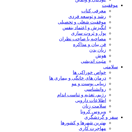
موفقیت
معرفی کتاب
رشد و توسعه فردی
موفقیت شغلی و تحصیلی
انگیزش و اعتماد بنفس
پول و ثروت سازی
مصاحبه با صاحب نظران
فن بیان و مذاکره
زبان بدن
هوش
مثبت اندیشی
سلامتی
خواص خوراکی ها
درمان های خانگی و بیماری ها
زیبایی پوست و مو
روانشناسی
رژیم، تغذیه و تناسب اندام
اطلاعات دارویی
سلامت زنان
ویروس کرونا
سفر و گردشگری
بهترین شهرها و کشورها
مهاجرت کاری