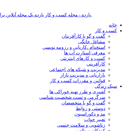
بازده - مجله کسب و کار بازده یک مجله آنلاین ب
خانه
کسب و کار
گفت و گو با کارآفرینان
مشاغل خانگی
استخدام ،کاریابی و رزومه نویسی
معرفی استارت آپ ها
کسب و کارهای اینترنتی
کارآفرینی
مدیریت و شبکه های اجتماعی
بازاریابی و مدیریت بازار
قوانین و مقررات کسب و کار
سبک زندگی
آشپزی و طرز تهیه خوراکی ها
سرگرمی و تست شخصیت شناسی
گفت و گو با متخصصان
دوستی و روابط
مد و دکوراسیون
تعبیر خواب
زناشویی و سلامت جنسی
کودکان و والدین