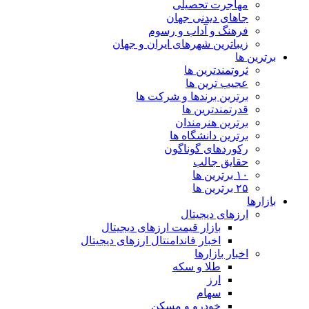
مهاجرت تحصیلی
جاهای دیدنی جهان
فرهنگ و آداب و رسوم
زیباترین شهرهای ایران و جهان
برترین ها
ثروتمندترین ها
عجیب ترین ها
برترین برندها و شرکت ها
قدرتمندترین ها
برترین هنرمندان
برترین دانشگاه ها
رکوردهای گوناگون
حقایق جالب
۱۰ برترین ها
۲۵ برترین ها
بازارها
ارزهای دیجیتال
بازار قیمت ارزهای دیجیتال
اخبار فاندامنتال ارزهای دیجیتال
اخبار بازارها
طلا و سکه
ارز
سهام
خودرو و مسکن