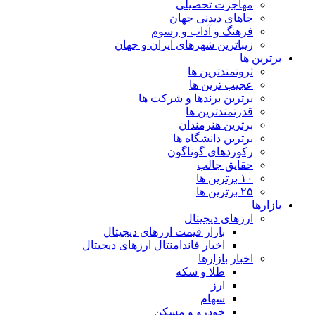
مهاجرت تحصیلی
جاهای دیدنی جهان
فرهنگ و آداب و رسوم
زیباترین شهرهای ایران و جهان
برترین ها
ثروتمندترین ها
عجیب ترین ها
برترین برندها و شرکت ها
قدرتمندترین ها
برترین هنرمندان
برترین دانشگاه ها
رکوردهای گوناگون
حقایق جالب
۱۰ برترین ها
۲۵ برترین ها
بازارها
ارزهای دیجیتال
بازار قیمت ارزهای دیجیتال
اخبار فاندامنتال ارزهای دیجیتال
اخبار بازارها
طلا و سکه
ارز
سهام
خودرو و مسکن