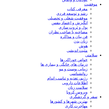
موفقیت
معرفی کتاب
رشد و توسعه فردی
موفقیت شغلی و تحصیلی
انگیزش و اعتماد بنفس
پول و ثروت سازی
مصاحبه با صاحب نظران
فن بیان و مذاکره
زبان بدن
هوش
مثبت اندیشی
سلامتی
خواص خوراکی ها
درمان های خانگی و بیماری ها
زیبایی پوست و مو
روانشناسی
رژیم، تغذیه و تناسب اندام
اطلاعات دارویی
سلامت زنان
ویروس کرونا
سفر و گردشگری
بهترین شهرها و کشورها
مهاجرت کاری