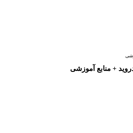
زشی
دروید + منابع آموزشی