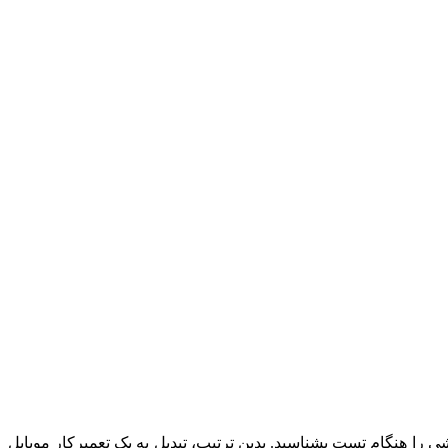
 را هنگام تست بشناسید. بدین ترتیب، تبدیل به یک تعمیرکار موبایل