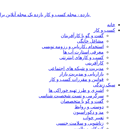
بازده - مجله کسب و کار بازده یک مجله آنلاین ب
خانه
کسب و کار
گفت و گو با کارآفرینان
مشاغل خانگی
استخدام ،کاریابی و رزومه نویسی
معرفی استارت آپ ها
کسب و کارهای اینترنتی
کارآفرینی
مدیریت و شبکه های اجتماعی
بازاریابی و مدیریت بازار
قوانین و مقررات کسب و کار
سبک زندگی
آشپزی و طرز تهیه خوراکی ها
سرگرمی و تست شخصیت شناسی
گفت و گو با متخصصان
دوستی و روابط
مد و دکوراسیون
تعبیر خواب
زناشویی و سلامت جنسی
کودکان و والدین