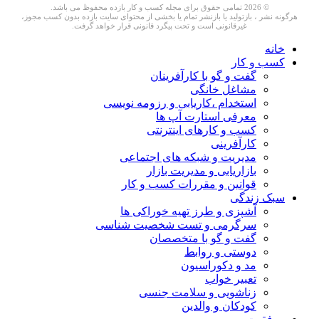
© 2026 تمامی حقوق برای مجله کسب و کار بازده محفوظ می باشد.
هرگونه نشر ، بازتولید یا بازنشر تمام یا بخشی از محتوای سایت بازده بدون کسب مجوز،
غیرقانونی است و تحت پیگرد قانونی قرار خواهد گرفت.
خانه
کسب و کار
گفت و گو با کارآفرینان
مشاغل خانگی
استخدام ،کاریابی و رزومه نویسی
معرفی استارت آپ ها
کسب و کارهای اینترنتی
کارآفرینی
مدیریت و شبکه های اجتماعی
بازاریابی و مدیریت بازار
قوانین و مقررات کسب و کار
سبک زندگی
آشپزی و طرز تهیه خوراکی ها
سرگرمی و تست شخصیت شناسی
گفت و گو با متخصصان
دوستی و روابط
مد و دکوراسیون
تعبیر خواب
زناشویی و سلامت جنسی
کودکان و والدین