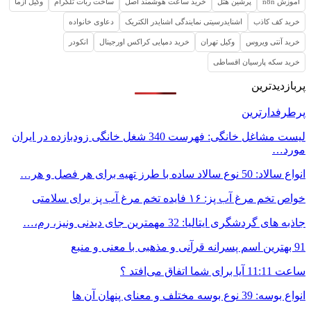
آموزش n8n
پرشین هتل
خرید ساعت هوشمند اصل
ساخت ربات تلگرام
وکیل ازما
خرید کف کاذب
اشنایدرسیتی نمایندگی اشنایدر الکتریک
دعاوی خانواده
خرید آنتی ویروس
وکیل تهران
خرید دمپایی کراکس اورجینال
انکودر
خرید سکه پارسیان اقساطی
پربازدیدترین
پرطرفدارترین
لیست مشاغل خانگی: فهرست 340 شغل خانگی زودبازده در ایران
مورد…
انواع سالاد: 50 نوع سالاد ساده با طرز تهیه برای هر فصل و هر…
خواص تخم مرغ آب پز: ۱۶ فایده تخم مرغ آب پز برای سلامتی
جاذبه های گردشگری ایتالیا: 32 مهمترین جای دیدنی ونیز، رم،…
91 بهترین اسم پسرانه قرآنی و مذهبی با معنی و منبع
ساعت 11:11 آیا برای شما اتفاق می‌افتد ؟
انواع بوسه: 39 نوع بوسه مختلف و معنای پنهان آن ها