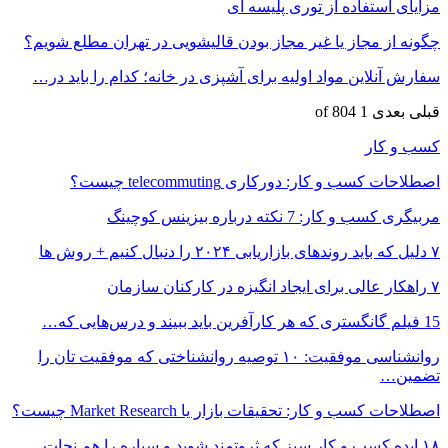
مزایای استفاده از توری پلیسه ای
چگونه از مجاز یا غیر مجاز بودن قالیشویی در تهران مطلع شویم؟
سفارش آنلاین مواد اولیه برای آشپزی در خانه؛ کدام را باید در…
قبلی
بعدی
1 of 804
کسب و کار
اصطلاحات کسب و کار: دورکاری telecommuting چیست؟
مربیگری کسب و کار: 7 نکته درباره بیزینس کوچینگ
۷ دلیل که باید روندهای بازاریابی ۲۰۲۴ را دنبال کنیم + روش ها
۷ راهکار عالی برای ایجاد انگیزه در کارکنان سازمان
15 فیلم گانگستری که هر کارآفرین باید ببیند و درس‌هایی که…
روانشناسی موفقیت: ۱۰ توصیه روانشناختی که موفقیت تان را
تضمین…
اصطلاحات کسب و کار: تحقیقات بازار یا Market Research چیست؟
۱۸ ایده کسب و کار سبز که ثروتمند شوید و سیاره را هم نجات…