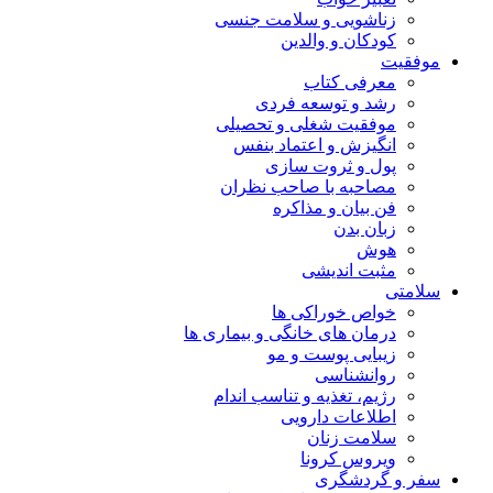
زناشویی و سلامت جنسی
کودکان و والدین
موفقیت
معرفی کتاب
رشد و توسعه فردی
موفقیت شغلی و تحصیلی
انگیزش و اعتماد بنفس
پول و ثروت سازی
مصاحبه با صاحب نظران
فن بیان و مذاکره
زبان بدن
هوش
مثبت اندیشی
سلامتی
خواص خوراکی ها
درمان های خانگی و بیماری ها
زیبایی پوست و مو
روانشناسی
رژیم، تغذیه و تناسب اندام
اطلاعات دارویی
سلامت زنان
ویروس کرونا
سفر و گردشگری