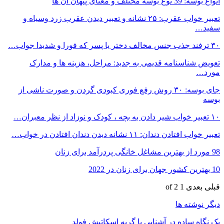
انواع بوسه: 39 نوع بوسه مختلف و معنای پنهان آن ها
تعبیر خواب عقرب: ۲۵ نشانه و تعبیر دیدن عقرب زرد وسیاه و
سفید…
۳۰ ترفند جذب جنس مخالف دختر یا پسر که فورا و شدیدا جواب…
تعویض شناسنامه قدیمی به جدید: مراحل، هزینه ها و مدارک
مورد…
جای بوسه: ۳۰ روش رفع فوری کبودی گردن و صورت ناشی از
بوسه
۱۰ تعبیر خواب شیر دادن به بچه ، کودک و نوزاد از نظر معبران…
تعبیر خواب افتادن دندان: ۱۱ نشانه دیدن دندان افتادن در خواب…
98 مورد از بهترین مشاغل خانگی پردرآمد برای زنان
10 بهترین کشور جهان برای زنان در 2022
قبلی
بعدی
1 of 2
دیگر نوشته ها
یک نگاه ساده در آشنایی با گربه اسکاتیش فولد