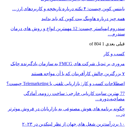
بایننس کوین چیست: ۴ نکته درباره تاریخچه و کاربردهای ارز…
همه چیز درباره هاوینگ بیت کوین که باید بدانید
سندروم ایمپاستر چیست: 12 مهمترین انواع و روش های درمان
سندرم…
قبلی
بعدی
1 of 804
کسب و کار
مروری بر تبدیل شرکت های FMCG به سازمان یادگیرنده چابک
۷ بزرگترین چالش کارآفرینان که با آن مواجه هستند
اصطلاحات کسب و کار: بازاریابی تلفنی یا Telemarketing چیست؟
77 بهترین سایت کاریابی خارجی: ساخت رزومه، آمادگی
مصاحبه،دوره…
چگونه برنامه های هوش مصنوعی به بازاریابان در فروش موثرتر
در…
۱۰ پردرآمدترین شغل های جهان از نظر لینکدین در ۲۰۲۳