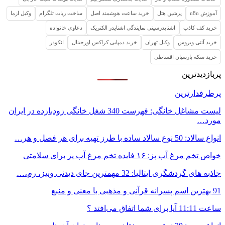
آموزش n8n
پرشین هتل
خرید ساعت هوشمند اصل
ساخت ربات تلگرام
وکیل ازما
خرید کف کاذب
اشنایدرسیتی نمایندگی اشنایدر الکتریک
دعاوی خانواده
خرید آنتی ویروس
وکیل تهران
خرید دمپایی کراکس اورجینال
انکودر
خرید سکه پارسیان اقساطی
پربازدیدترین
پرطرفدارترین
لیست مشاغل خانگی: فهرست 340 شغل خانگی زودبازده در ایران
مورد…
انواع سالاد: 50 نوع سالاد ساده با طرز تهیه برای هر فصل و هر…
خواص تخم مرغ آب پز: ۱۶ فایده تخم مرغ آب پز برای سلامتی
جاذبه های گردشگری ایتالیا: 32 مهمترین جای دیدنی ونیز، رم،…
91 بهترین اسم پسرانه قرآنی و مذهبی با معنی و منبع
ساعت 11:11 آیا برای شما اتفاق می‌افتد ؟