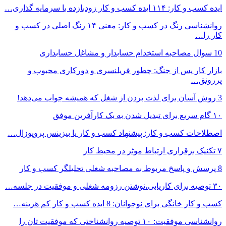
ایده کسب و کار: ۱۱۴ ایده کسب و کار زودبازده با سرمایه گذاری…
روانشناسی رنگ در کسب و کار: معنی ۱۴ رنگ اصلی در کسب و
کار را…
10 سوال مصاحبه استخدام حسابدار و مشاغل حسابداری
بازار کار پس از جنگ: چطور فریلنسری و دورکاری محبوب و
پررونق…
3 روش آسان برای لذت بردن از شغل که همیشه جواب می‌دهد!
۱۰ گام سریع برای تبدیل شدن به یک کارآفرین موفق
اصطلاحات کسب و کار: پیشنهاد کسب و کار یا بیزینس پروپوزال…
۷ تکنیک برقراری ارتباط موثر در محیط کار
8 پرسش و پاسخ مربوط به مصاحبه شغلی تحلیلگر کسب و کار
۳۰ توصیه برای کاریابی،نوشتن رزومه شغلی و موفقیت در جلسه…
کسب و کار خانگی برای نوجوانان: 8 ایده کسب و کار کم هزینه…
روانشناسی موفقیت: ۱۰ توصیه روانشناختی که موفقیت تان را