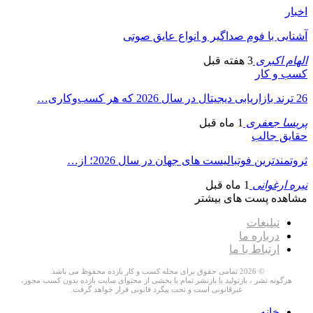
اخبار
آشنایی با فوم صداگیر و انواع عایق صوتی
الهام اکبری
3 هفته قبل
کسب و کار
26 ترند بازاریابی دیجیتال در سال 2026 که هر کسب‌وکاری…
پریسا جعفری
1 ماه قبل
حقایق جالب
ثروتمندترین فوتبالیست های جهان در سال 2026؛ از…
نیره ارغوانی
1 ماه قبل
مشاهده پست های بیشتر
تبلیغات
درباره ما
ارتباط با ما
© 2026 تمامی حقوق برای مجله کسب و کار بازده محفوظ می باشد.
هرگونه نشر ، بازتولید یا بازنشر تمام یا بخشی از محتوای سایت بازده بدون کسب مجوز،
غیرقانونی است و تحت پیگرد قانونی قرار خواهد گرفت.
خانه