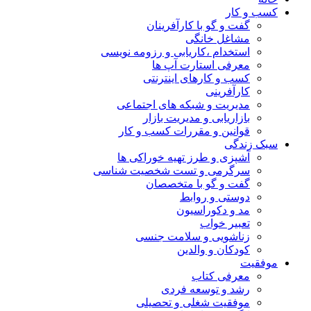
کسب و کار
گفت و گو با کارآفرینان
مشاغل خانگی
استخدام ،کاریابی و رزومه نویسی
معرفی استارت آپ ها
کسب و کارهای اینترنتی
کارآفرینی
مدیریت و شبکه های اجتماعی
بازاریابی و مدیریت بازار
قوانین و مقررات کسب و کار
سبک زندگی
آشپزی و طرز تهیه خوراکی ها
سرگرمی و تست شخصیت شناسی
گفت و گو با متخصصان
دوستی و روابط
مد و دکوراسیون
تعبیر خواب
زناشویی و سلامت جنسی
کودکان و والدین
موفقیت
معرفی کتاب
رشد و توسعه فردی
موفقیت شغلی و تحصیلی