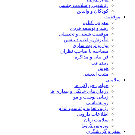
زناشویی و سلامت جنسی
کودکان و والدین
موفقیت
معرفی کتاب
رشد و توسعه فردی
موفقیت شغلی و تحصیلی
انگیزش و اعتماد بنفس
پول و ثروت سازی
مصاحبه با صاحب نظران
فن بیان و مذاکره
زبان بدن
هوش
مثبت اندیشی
سلامتی
خواص خوراکی ها
درمان های خانگی و بیماری ها
زیبایی پوست و مو
روانشناسی
رژیم، تغذیه و تناسب اندام
اطلاعات دارویی
سلامت زنان
ویروس کرونا
سفر و گردشگری