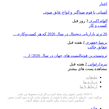
اخبار
آشنایی با فوم صداگیر و انواع عایق صوتی
الهام اکبری
3 روز قبل
کسب و کار
26 ترند بازاریابی دیجیتال در سال 2026 که هر کسب‌وکاری…
پریسا جعفری
2 هفته قبل
حقایق جالب
ثروتمندترین فوتبالیست های جهان در سال 2026؛ از…
نیره ارغوانی
2 هفته قبل
مشاهده پست های بیشتر
تبلیغات
درباره ما
ارتباط با ما
© 2026 تمامی حقوق برای مجله کسب و کار بازده محفوظ می باشد.
هرگونه نشر ، بازتولید یا بازنشر تمام یا بخشی از محتوای سایت بازده بدون کسب مجوز،
غیرقانونی است و تحت پیگرد قانونی قرار خواهد گرفت.
خانه