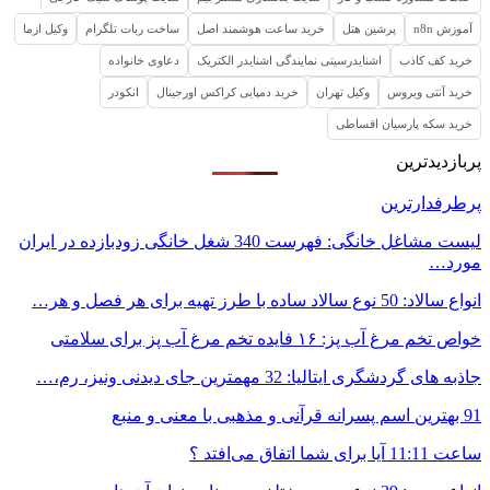
آموزش n8n
پرشین هتل
خرید ساعت هوشمند اصل
ساخت ربات تلگرام
وکیل ازما
خرید کف کاذب
اشنایدرسیتی نمایندگی اشنایدر الکتریک
دعاوی خانواده
خرید آنتی ویروس
وکیل تهران
خرید دمپایی کراکس اورجینال
انکودر
خرید سکه پارسیان اقساطی
پربازدیدترین
پرطرفدارترین
لیست مشاغل خانگی: فهرست 340 شغل خانگی زودبازده در ایران
مورد…
انواع سالاد: 50 نوع سالاد ساده با طرز تهیه برای هر فصل و هر…
خواص تخم مرغ آب پز: ۱۶ فایده تخم مرغ آب پز برای سلامتی
جاذبه های گردشگری ایتالیا: 32 مهمترین جای دیدنی ونیز، رم،…
91 بهترین اسم پسرانه قرآنی و مذهبی با معنی و منبع
ساعت 11:11 آیا برای شما اتفاق می‌افتد ؟