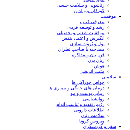
زناشویی و سلامت جنسی
کودکان و والدین
موفقیت
معرفی کتاب
رشد و توسعه فردی
موفقیت شغلی و تحصیلی
انگیزش و اعتماد بنفس
پول و ثروت سازی
مصاحبه با صاحب نظران
فن بیان و مذاکره
زبان بدن
هوش
مثبت اندیشی
سلامتی
خواص خوراکی ها
درمان های خانگی و بیماری ها
زیبایی پوست و مو
روانشناسی
رژیم، تغذیه و تناسب اندام
اطلاعات دارویی
سلامت زنان
ویروس کرونا
سفر و گردشگری