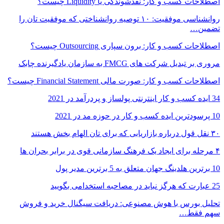
اصطلاحات کسب و کار: نقدشوندگی یا Liquidity چیست؟
روانشناسی موفقیت: ۱۰ توصیه روانشناختی که موفقیت تان را
تضمین…
اصطلاحات کسب و کار: برون‌ سپاری Outsourcing چیست؟
مروری بر تبدیل شرکت های FMCG به سازمان یادگیرنده چابک
اصطلاحات کسب و کار: صورت مالی Financial Statement چیست؟
34 ایده کسب و کار اینترنتی پولساز و پردرآمد در 2021
10 پرسودترین ایده کسب و کار در حوزه مد در 2021
۳۰ نقل قول درباره بازاریابی که برای تان الهام بخش هستند
۴ مرحله برای ایجاد یک فرهنگ سازمانی قوی در برابر بحران ها
10 برترین هلدینگ جهان متعلق به 5 برترین مدیر پول
25 عبارت که هرگز نباید در مصاحبه استخدامی بگویید
تحلیل بورس با هوش مصنوعی: دریافت سیگنال خرید و فروش
سهم فقط…