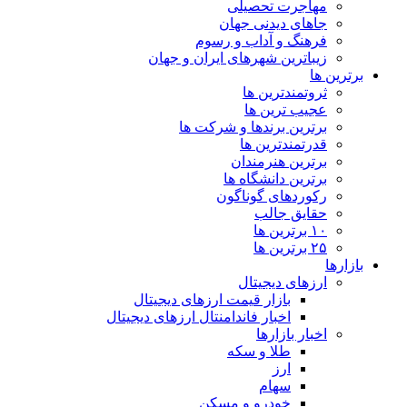
مهاجرت تحصیلی
جاهای دیدنی جهان
فرهنگ و آداب و رسوم
زیباترین شهرهای ایران و جهان
برترین ها
ثروتمندترین ها
عجیب ترین ها
برترین برندها و شرکت ها
قدرتمندترین ها
برترین هنرمندان
برترین دانشگاه ها
رکوردهای گوناگون
حقایق جالب
۱۰ برترین ها
۲۵ برترین ها
بازارها
ارزهای دیجیتال
بازار قیمت ارزهای دیجیتال
اخبار فاندامنتال ارزهای دیجیتال
اخبار بازارها
طلا و سکه
ارز
سهام
خودرو و مسکن