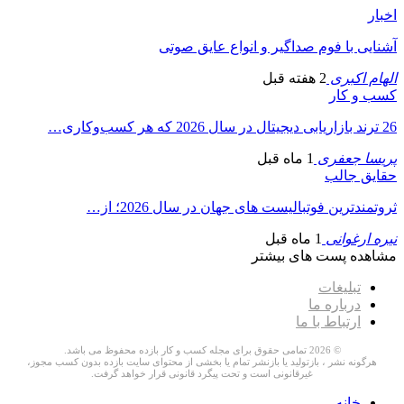
اخبار
آشنایی با فوم صداگیر و انواع عایق صوتی
الهام اکبری
2 هفته قبل
کسب و کار
26 ترند بازاریابی دیجیتال در سال 2026 که هر کسب‌وکاری…
پریسا جعفری
1 ماه قبل
حقایق جالب
ثروتمندترین فوتبالیست های جهان در سال 2026؛ از…
نیره ارغوانی
1 ماه قبل
مشاهده پست های بیشتر
تبلیغات
درباره ما
ارتباط با ما
© 2026 تمامی حقوق برای مجله کسب و کار بازده محفوظ می باشد.
هرگونه نشر ، بازتولید یا بازنشر تمام یا بخشی از محتوای سایت بازده بدون کسب مجوز،
غیرقانونی است و تحت پیگرد قانونی قرار خواهد گرفت.
خانه