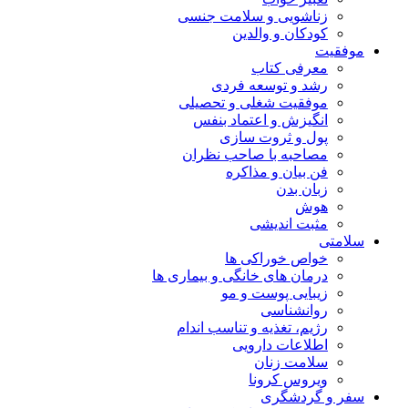
زناشویی و سلامت جنسی
کودکان و والدین
موفقیت
معرفی کتاب
رشد و توسعه فردی
موفقیت شغلی و تحصیلی
انگیزش و اعتماد بنفس
پول و ثروت سازی
مصاحبه با صاحب نظران
فن بیان و مذاکره
زبان بدن
هوش
مثبت اندیشی
سلامتی
خواص خوراکی ها
درمان های خانگی و بیماری ها
زیبایی پوست و مو
روانشناسی
رژیم، تغذیه و تناسب اندام
اطلاعات دارویی
سلامت زنان
ویروس کرونا
سفر و گردشگری