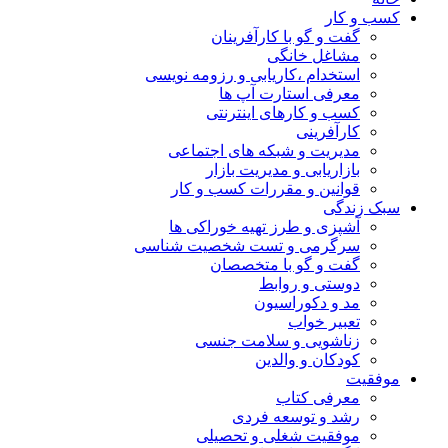
کسب و کار
گفت و گو با کارآفرینان
مشاغل خانگی
استخدام ،کاریابی و رزومه نویسی
معرفی استارت آپ ها
کسب و کارهای اینترنتی
کارآفرینی
مدیریت و شبکه های اجتماعی
بازاریابی و مدیریت بازار
قوانین و مقررات کسب و کار
سبک زندگی
آشپزی و طرز تهیه خوراکی ها
سرگرمی و تست شخصیت شناسی
گفت و گو با متخصصان
دوستی و روابط
مد و دکوراسیون
تعبیر خواب
زناشویی و سلامت جنسی
کودکان و والدین
موفقیت
معرفی کتاب
رشد و توسعه فردی
موفقیت شغلی و تحصیلی