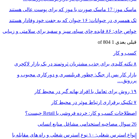
ماسک موز: 17 ماسک صورت با موز که برای پوست عالی هستند
تک همسری در حیوانات: ۱۶ حیوان که به جفت خود وفادار هستند
خواص چای: ۸۶ فایده چای سیاه، سبز و سفید برای سلامتی و زیبایی
قبلی
بعدی
1 of 804
کسب و کار
۸ نکته کلیدی برای جذب مشتریان ثروتمند در یک بازار لاکچری
بازار کار پس از جنگ: چطور فریلنسری و دورکاری محبوب و
پررونق…
۱۹ روش‌ برای تعامل با افراد بهانه گیر در محیط کار
۷ تکنیک برقراری ارتباط موثر در محیط کار
اصطلاحات کسب و کار: خرده فروشی یا Retail چیست؟
26 سوال مصاحبه استخدامی مشاغل منابع انسانی
انواع استرس شغلی: ۱۰ نوع استرس شغلی و راه های مقابله با