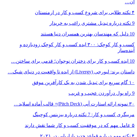
آن…
۴ نکته طلایی برای شروع کسب و کار در ارمنستان
9 نکته درباره تبدیل مشتری راغب به خریدار
10 دلیل که مهندسان بهترین همسران دنیا هستند
کسب و کار کوچک: ۳۰۰ ایده کسب و کار کوچک زودبازده و
آینده‌ساز
10 ایده کسب و کار برای دختران نوجوان؛ قدمی برای ساختن…
داستان برند: لیورجی (Livergy) از ایده تا واقعیت در دنیای شیک…
۱۰ گام سریع برای تبدیل شدن به یک کارآفرین موفق
9 راه پول درآوردن عجیب و غریب
۳۰ نمونه ارائه استارت آپی (Pitch Deck)+ قالب آماده اسلاید…
مربیگری کسب و کار: 7 نکته درباره بیزینس کوچینگ
۵ عامل مهم که در موفقیت کسب و کار شما نقش دارند
۴ نکته مهم درباره قواعد جدید بازاریابی در ۲۰۲۱