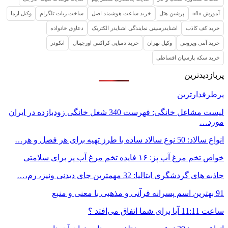
آموزش n8n
پرشین هتل
خرید ساعت هوشمند اصل
ساخت ربات تلگرام
وکیل ازما
خرید کف کاذب
اشنایدرسیتی نمایندگی اشنایدر الکتریک
دعاوی خانواده
خرید آنتی ویروس
وکیل تهران
خرید دمپایی کراکس اورجینال
انکودر
خرید سکه پارسیان اقساطی
پربازدیدترین
پرطرفدارترین
لیست مشاغل خانگی: فهرست 340 شغل خانگی زودبازده در ایران
مورد…
انواع سالاد: 50 نوع سالاد ساده با طرز تهیه برای هر فصل و هر…
خواص تخم مرغ آب پز: ۱۶ فایده تخم مرغ آب پز برای سلامتی
جاذبه های گردشگری ایتالیا: 32 مهمترین جای دیدنی ونیز، رم،…
91 بهترین اسم پسرانه قرآنی و مذهبی با معنی و منبع
ساعت 11:11 آیا برای شما اتفاق می‌افتد ؟