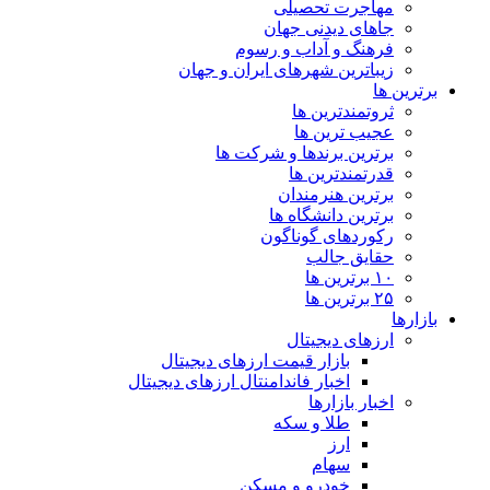
مهاجرت تحصیلی
جاهای دیدنی جهان
فرهنگ و آداب و رسوم
زیباترین شهرهای ایران و جهان
برترین ها
ثروتمندترین ها
عجیب ترین ها
برترین برندها و شرکت ها
قدرتمندترین ها
برترین هنرمندان
برترین دانشگاه ها
رکوردهای گوناگون
حقایق جالب
۱۰ برترین ها
۲۵ برترین ها
بازارها
ارزهای دیجیتال
بازار قیمت ارزهای دیجیتال
اخبار فاندامنتال ارزهای دیجیتال
اخبار بازارها
طلا و سکه
ارز
سهام
خودرو و مسکن