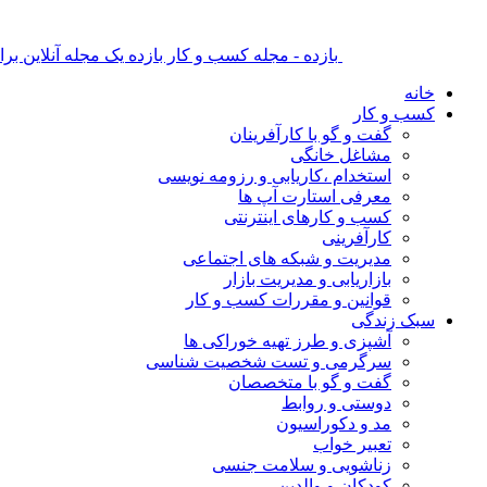
بازده - مجله کسب و کار بازده یک مجله آنلاین ب
خانه
کسب و کار
گفت و گو با کارآفرینان
مشاغل خانگی
استخدام ،کاریابی و رزومه نویسی
معرفی استارت آپ ها
کسب و کارهای اینترنتی
کارآفرینی
مدیریت و شبکه های اجتماعی
بازاریابی و مدیریت بازار
قوانین و مقررات کسب و کار
سبک زندگی
آشپزی و طرز تهیه خوراکی ها
سرگرمی و تست شخصیت شناسی
گفت و گو با متخصصان
دوستی و روابط
مد و دکوراسیون
تعبیر خواب
زناشویی و سلامت جنسی
کودکان و والدین