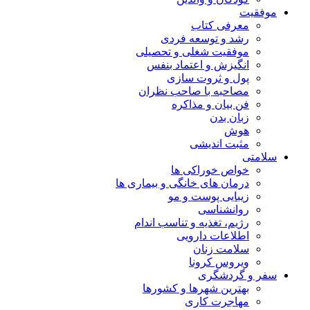
موفقیت
معرفی کتاب
رشد و توسعه فردی
موفقیت شغلی و تحصیلی
انگیزش و اعتماد بنفس
پول و ثروت سازی
مصاحبه با صاحب نظران
فن بیان و مذاکره
زبان بدن
هوش
مثبت اندیشی
سلامتی
خواص خوراکی ها
درمان های خانگی و بیماری ها
زیبایی پوست و مو
روانشناسی
رژیم، تغذیه و تناسب اندام
اطلاعات دارویی
سلامت زنان
ویروس کرونا
سفر و گردشگری
بهترین شهرها و کشورها
مهاجرت کاری