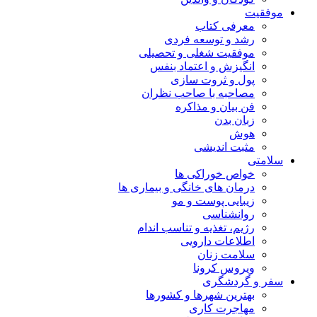
موفقیت
معرفی کتاب
رشد و توسعه فردی
موفقیت شغلی و تحصیلی
انگیزش و اعتماد بنفس
پول و ثروت سازی
مصاحبه با صاحب نظران
فن بیان و مذاکره
زبان بدن
هوش
مثبت اندیشی
سلامتی
خواص خوراکی ها
درمان های خانگی و بیماری ها
زیبایی پوست و مو
روانشناسی
رژیم، تغذیه و تناسب اندام
اطلاعات دارویی
سلامت زنان
ویروس کرونا
سفر و گردشگری
بهترین شهرها و کشورها
مهاجرت کاری