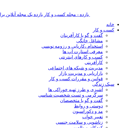
بازده - مجله کسب و کار بازده یک مجله آنلاین ب
خانه
کسب و کار
گفت و گو با کارآفرینان
مشاغل خانگی
استخدام ،کاریابی و رزومه نویسی
معرفی استارت آپ ها
کسب و کارهای اینترنتی
کارآفرینی
مدیریت و شبکه های اجتماعی
بازاریابی و مدیریت بازار
قوانین و مقررات کسب و کار
سبک زندگی
آشپزی و طرز تهیه خوراکی ها
سرگرمی و تست شخصیت شناسی
گفت و گو با متخصصان
دوستی و روابط
مد و دکوراسیون
تعبیر خواب
زناشویی و سلامت جنسی
کودکان و والدین