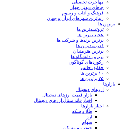
مهاجرت تحصیلی
جاهای دیدنی جهان
فرهنگ و آداب و رسوم
زیباترین شهرهای ایران و جهان
برترین ها
ثروتمندترین ها
عجیب ترین ها
برترین برندها و شرکت ها
قدرتمندترین ها
برترین هنرمندان
برترین دانشگاه ها
رکوردهای گوناگون
حقایق جالب
۱۰ برترین ها
۲۵ برترین ها
بازارها
ارزهای دیجیتال
بازار قیمت ارزهای دیجیتال
اخبار فاندامنتال ارزهای دیجیتال
اخبار بازارها
طلا و سکه
ارز
سهام
خودرو و مسکن