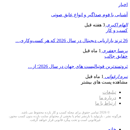
اخبار
آشنایی با فوم صداگیر و انواع عایق صوتی
الهام اکبری
3 هفته قبل
کسب و کار
26 ترند بازاریابی دیجیتال در سال 2026 که هر کسب‌وکاری…
پریسا جعفری
1 ماه قبل
حقایق جالب
ثروتمندترین فوتبالیست های جهان در سال 2026؛ از…
نیره ارغوانی
1 ماه قبل
مشاهده پست های بیشتر
تبلیغات
درباره ما
ارتباط با ما
© 2026 تمامی حقوق برای مجله کسب و کار بازده محفوظ می باشد.
هرگونه نشر ، بازتولید یا بازنشر تمام یا بخشی از محتوای سایت بازده بدون کسب مجوز،
غیرقانونی است و تحت پیگرد قانونی قرار خواهد گرفت.
خانه