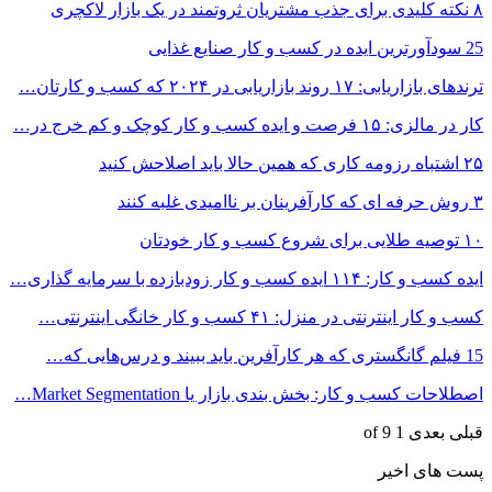
۸ نکته کلیدی برای جذب مشتریان ثروتمند در یک بازار لاکچری
25 سودآورترین ایده در کسب و کار صنایع غذایی
ترندهای بازاریابی: ۱۷ روند بازاریابی در ۲۰۲۴ که کسب و کارتان…
کار در مالزی: ۱۵ فرصت و ایده کسب و کار کوچک و کم خرج در…
۲۵ اشتباه رزومه کاری که همین حالا باید اصلاحش کنید
۳ روش حرفه ای که کارآفرینان بر ناامیدی غلبه کنند
۱۰ توصیه طلایی برای شروع کسب و کار خودتان
ایده کسب و کار: ۱۱۴ ایده کسب و کار زودبازده با سرمایه گذاری…
کسب و کار اینترنتی در منزل: ۴۱ کسب و کار خانگی اینترنتی…
15 فیلم گانگستری که هر کارآفرین باید ببیند و درس‌هایی که…
اصطلاحات کسب و کار: بخش بندی بازار یا Market Segmentation…
قبلی
بعدی
1 of 9
پست های اخیر