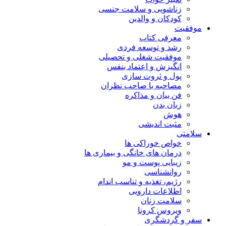
زناشویی و سلامت جنسی
کودکان و والدین
موفقیت
معرفی کتاب
رشد و توسعه فردی
موفقیت شغلی و تحصیلی
انگیزش و اعتماد بنفس
پول و ثروت سازی
مصاحبه با صاحب نظران
فن بیان و مذاکره
زبان بدن
هوش
مثبت اندیشی
سلامتی
خواص خوراکی ها
درمان های خانگی و بیماری ها
زیبایی پوست و مو
روانشناسی
رژیم، تغذیه و تناسب اندام
اطلاعات دارویی
سلامت زنان
ویروس کرونا
سفر و گردشگری