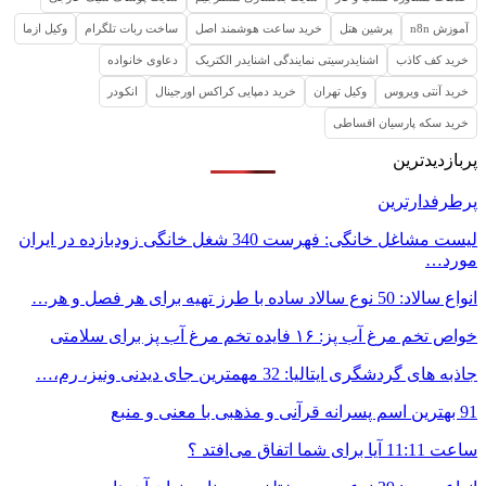
آموزش n8n
پرشین هتل
خرید ساعت هوشمند اصل
ساخت ربات تلگرام
وکیل ازما
خرید کف کاذب
اشنایدرسیتی نمایندگی اشنایدر الکتریک
دعاوی خانواده
خرید آنتی ویروس
وکیل تهران
خرید دمپایی کراکس اورجینال
انکودر
خرید سکه پارسیان اقساطی
پربازدیدترین
پرطرفدارترین
لیست مشاغل خانگی: فهرست 340 شغل خانگی زودبازده در ایران
مورد…
انواع سالاد: 50 نوع سالاد ساده با طرز تهیه برای هر فصل و هر…
خواص تخم مرغ آب پز: ۱۶ فایده تخم مرغ آب پز برای سلامتی
جاذبه های گردشگری ایتالیا: 32 مهمترین جای دیدنی ونیز، رم،…
91 بهترین اسم پسرانه قرآنی و مذهبی با معنی و منبع
ساعت 11:11 آیا برای شما اتفاق می‌افتد ؟