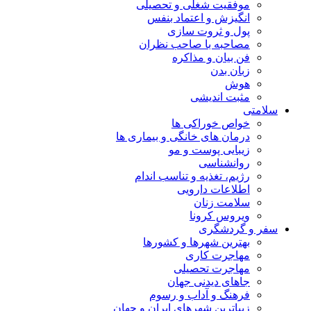
موفقیت شغلی و تحصیلی
انگیزش و اعتماد بنفس
پول و ثروت سازی
مصاحبه با صاحب نظران
فن بیان و مذاکره
زبان بدن
هوش
مثبت اندیشی
سلامتی
خواص خوراکی ها
درمان های خانگی و بیماری ها
زیبایی پوست و مو
روانشناسی
رژیم، تغذیه و تناسب اندام
اطلاعات دارویی
سلامت زنان
ویروس کرونا
سفر و گردشگری
بهترین شهرها و کشورها
مهاجرت کاری
مهاجرت تحصیلی
جاهای دیدنی جهان
فرهنگ و آداب و رسوم
زیباترین شهرهای ایران و جهان