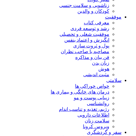
زناشویی و سلامت جنسی
کودکان و والدین
موفقیت
معرفی کتاب
رشد و توسعه فردی
موفقیت شغلی و تحصیلی
انگیزش و اعتماد بنفس
پول و ثروت سازی
مصاحبه با صاحب نظران
فن بیان و مذاکره
زبان بدن
هوش
مثبت اندیشی
سلامتی
خواص خوراکی ها
درمان های خانگی و بیماری ها
زیبایی پوست و مو
روانشناسی
رژیم، تغذیه و تناسب اندام
اطلاعات دارویی
سلامت زنان
ویروس کرونا
سفر و گردشگری