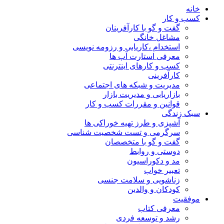
خانه
کسب و کار
گفت و گو با کارآفرینان
مشاغل خانگی
استخدام ،کاریابی و رزومه نویسی
معرفی استارت آپ ها
کسب و کارهای اینترنتی
کارآفرینی
مدیریت و شبکه های اجتماعی
بازاریابی و مدیریت بازار
قوانین و مقررات کسب و کار
سبک زندگی
آشپزی و طرز تهیه خوراکی ها
سرگرمی و تست شخصیت شناسی
گفت و گو با متخصصان
دوستی و روابط
مد و دکوراسیون
تعبیر خواب
زناشویی و سلامت جنسی
کودکان و والدین
موفقیت
معرفی کتاب
رشد و توسعه فردی