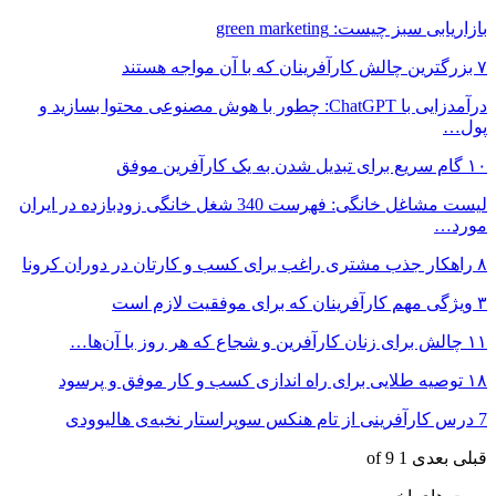
بازاریابی سبز چیست: green marketing
۷ بزرگترین چالش کارآفرینان که با آن مواجه هستند
درآمدزایی با ChatGPT: چطور با هوش مصنوعی محتوا بسازید و
پول…
۱۰ گام سریع برای تبدیل شدن به یک کارآفرین موفق
لیست مشاغل خانگی: فهرست 340 شغل خانگی زودبازده در ایران
مورد…
۸ راهکار جذب مشتری راغب برای کسب و کارتان در دوران کرونا
۳ ویژگی مهم کارآفرینان که برای موفقیت لازم است
۱۱ چالش برای زنان کارآفرین و شجاع که هر روز با آن‌ها…
۱۸ توصیه طلایی برای راه اندازی کسب و کار موفق و پرسود
7 درس کارآفرینی از تام هنکس سوپراستار نخبه‌ی هالیوودی
قبلی
بعدی
1 of 9