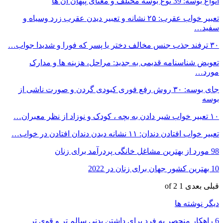
انواع بوسه: 39 نوع بوسه مختلف و معنای پنهان آن ها
تعبیر خواب عقرب: ۲۵ نشانه و تعبیر دیدن عقرب زرد وسیاه و
سفید…
۳۰ ترفند جذب جنس مخالف دختر یا پسر که فورا و شدیدا جواب…
تعویض شناسنامه قدیمی به جدید: مراحل، هزینه ها و مدارک
مورد…
جای بوسه: ۳۰ روش رفع فوری کبودی گردن و صورت ناشی از
بوسه
۱۰ تعبیر خواب شیر دادن به بچه ، کودک و نوزاد از نظر معبران…
تعبیر خواب افتادن دندان: ۱۱ نشانه دیدن دندان افتادن در خواب…
98 مورد از بهترین مشاغل خانگی پردرآمد برای زنان
10 بهترین کشور جهان برای زنان در 2022
قبلی
بعدی
1 of 2
دیگر نوشته ها
6 راهکار منحصر به فرد برای داشتن بدنی سالم تر و قوی تر