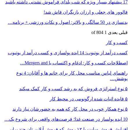
17 پیشنهاد بسیار ویژه که شب یلدای فراموش نشدنی داشته باشید
فالوور های جعلی و ارزان بازیگران فاش شد!
بدنسازی در 50 سالگی و بالاتر: اصول و نکات ورزشی + برنامه…
قبلی
بعدی
1 of 804
کسب و کار
کسب درآمد از یوتیوب: 14 ایده پولسازی و کسب درآمد از یوتیوب
اصطلاحات کسب و کار: ادغام و اکتساب یا Mergers and…
راهنمای لباس مناسب محل کار برای خانم ها و آقایان: 4 نوع
پوشش…
۵ نوع استراتژی فروش که به رشد کسب و کار کمک میکند
۵ فایده اثبات شده ارگونومی در محیط کار
۵ نوع همکار خوب در محل کار که همه به حضورشان نیاز دارند
10 ایده پولساز در صنعت غذا؛ فرصت‌های واقعی برای شروع یک…
افزایش فروش سایت با ۱۲ روش که فروش آنلاین تان چند برابر…