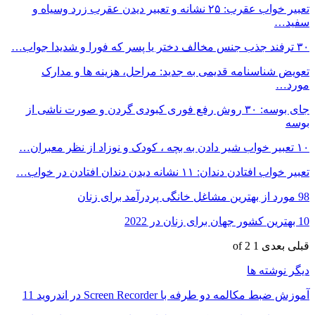
تعبیر خواب عقرب: ۲۵ نشانه و تعبیر دیدن عقرب زرد وسیاه و
سفید…
۳۰ ترفند جذب جنس مخالف دختر یا پسر که فورا و شدیدا جواب…
تعویض شناسنامه قدیمی به جدید: مراحل، هزینه ها و مدارک
مورد…
جای بوسه: ۳۰ روش رفع فوری کبودی گردن و صورت ناشی از
بوسه
۱۰ تعبیر خواب شیر دادن به بچه ، کودک و نوزاد از نظر معبران…
تعبیر خواب افتادن دندان: ۱۱ نشانه دیدن دندان افتادن در خواب…
98 مورد از بهترین مشاغل خانگی پردرآمد برای زنان
10 بهترین کشور جهان برای زنان در 2022
قبلی
بعدی
1 of 2
دیگر نوشته ها
آموزش ضبط مکالمه دو طرفه با Screen Recorder در اندروید 11