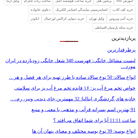
آموزش n8n
پرشین هتل
خرید ساعت هوشمند اصل
ساخت ربات تلگرام
وکیل ازما
خرید کف کاذب
اشنایدرسیتی نمایندگی اشنایدر الکتریک
دعاوی خانواده
خرید آنتی ویروس
وکیل تهران
خرید دمپایی کراکس اورجینال
انکودر
خرید سکه پارسیان اقساطی
پربازدیدترین
پرطرفدارترین
لیست مشاغل خانگی: فهرست 340 شغل خانگی زودبازده در ایران
مورد…
انواع سالاد: 50 نوع سالاد ساده با طرز تهیه برای هر فصل و هر…
خواص تخم مرغ آب پز: ۱۶ فایده تخم مرغ آب پز برای سلامتی
جاذبه های گردشگری ایتالیا: 32 مهمترین جای دیدنی ونیز، رم،…
91 بهترین اسم پسرانه قرآنی و مذهبی با معنی و منبع
ساعت 11:11 آیا برای شما اتفاق می‌افتد ؟
انواع بوسه: 39 نوع بوسه مختلف و معنای پنهان آن ها