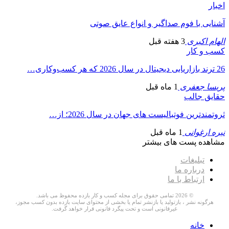
اخبار
آشنایی با فوم صداگیر و انواع عایق صوتی
الهام اکبری
3 هفته قبل
کسب و کار
26 ترند بازاریابی دیجیتال در سال 2026 که هر کسب‌وکاری…
پریسا جعفری
1 ماه قبل
حقایق جالب
ثروتمندترین فوتبالیست های جهان در سال 2026؛ از…
نیره ارغوانی
1 ماه قبل
مشاهده پست های بیشتر
تبلیغات
درباره ما
ارتباط با ما
© 2026 تمامی حقوق برای مجله کسب و کار بازده محفوظ می باشد.
هرگونه نشر ، بازتولید یا بازنشر تمام یا بخشی از محتوای سایت بازده بدون کسب مجوز،
غیرقانونی است و تحت پیگرد قانونی قرار خواهد گرفت.
خانه