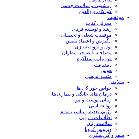
زناشویی و سلامت جنسی
کودکان و والدین
موفقیت
معرفی کتاب
رشد و توسعه فردی
موفقیت شغلی و تحصیلی
انگیزش و اعتماد بنفس
پول و ثروت سازی
مصاحبه با صاحب نظران
فن بیان و مذاکره
زبان بدن
هوش
مثبت اندیشی
سلامتی
خواص خوراکی ها
درمان های خانگی و بیماری ها
زیبایی پوست و مو
روانشناسی
رژیم، تغذیه و تناسب اندام
اطلاعات دارویی
سلامت زنان
ویروس کرونا
سفر و گردشگری