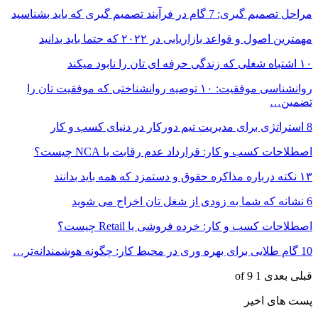
مراحل تصمیم گیری: 7 گام در فرآیند تصمیم گیری که باید بشناسید
مهمترین اصول و قواعد بازاریابی در ۲۰۲۲ که حتما باید بدانید
۱۰ اشتباه شغلی که زندگی حرفه ای تان را نابود میکند
روانشناسی موفقیت: ۱۰ توصیه روانشناختی که موفقیت تان را
تضمین…
8 استراتژی برای مدیریت تیم دورکار در دنیای کسب و کار
اصطلاحات کسب و کار: قرارداد عدم‌ رقابت یا NCA چیست؟
۱۳ نکته درباره مذاکره حقوق و دستمزد که همه باید بدانند
6 نشانه که شما به زودی از شغل تان اخراج می شوید
اصطلاحات کسب و کار: خرده فروشی یا Retail چیست؟
10 گام طلایی برای بهره وری در محیط کار: چگونه هوشمندانه‌تر…
قبلی
بعدی
1 of 9
پست های اخیر