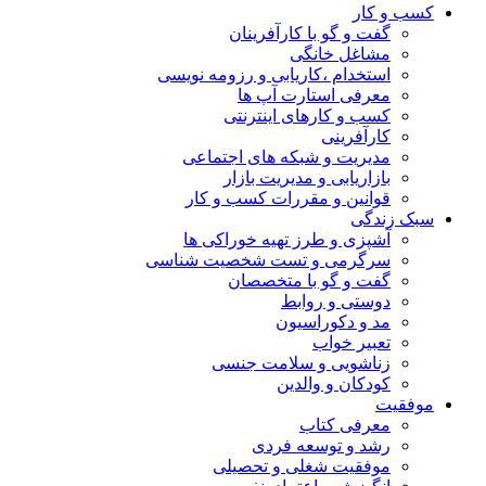
کسب و کار
گفت و گو با کارآفرینان
مشاغل خانگی
استخدام ،کاریابی و رزومه نویسی
معرفی استارت آپ ها
کسب و کارهای اینترنتی
کارآفرینی
مدیریت و شبکه های اجتماعی
بازاریابی و مدیریت بازار
قوانین و مقررات کسب و کار
سبک زندگی
آشپزی و طرز تهیه خوراکی ها
سرگرمی و تست شخصیت شناسی
گفت و گو با متخصصان
دوستی و روابط
مد و دکوراسیون
تعبیر خواب
زناشویی و سلامت جنسی
کودکان و والدین
موفقیت
معرفی کتاب
رشد و توسعه فردی
موفقیت شغلی و تحصیلی